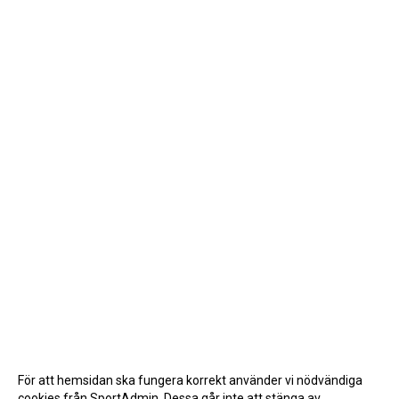
För att hemsidan ska fungera korrekt använder vi nödvändiga
cookies från SportAdmin. Dessa går inte att stänga av.