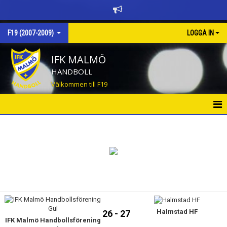
F19 (2007-2009)
LOGGA IN
IFK MALMÖ
HANDBOLL
Välkommen till F19
HEM
NYHETER
KALENDER
TRUPPEN
Halmstad HF
BILDGALLERI
26 - 27
IFK Malmö Handbollsförening