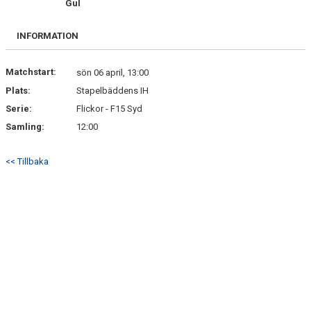
Gul
DOKUMENT
INFORMATION
KONTAKT
MATCHER
Matchstart:
sön 06 april, 13:00
Plats:
Stapelbäddens IH
Serie:
Flickor - F15 Syd
Samling:
12:00
<< Tillbaka