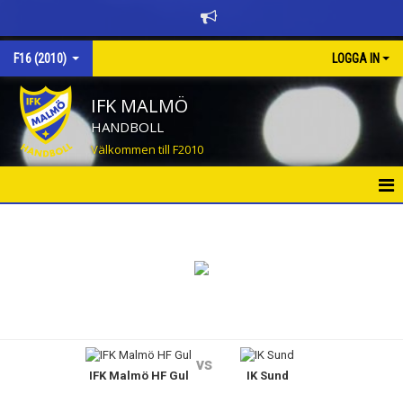
F16 (2010)
LOGGA IN
IFK MALMÖ
HANDBOLL
Välkommen till F2010
HEM
NYHETER
KALENDER
TRUPPEN
vs
IFK Malmö HF Gul
IK Sund
BILDGALLERI