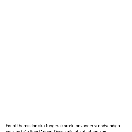
För att hemsidan ska fungera korrekt använder vi nödvändiga
cookies från SportAdmin. Dessa går inte att stänga av.