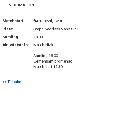
DOKUMENT
INFORMATION
KONTAKT
Matchstart:
fre 10 april, 19:30
Plats:
Stapelbäddsskolans SPH
MATCHER
Samling:
18:00
Aktivitetsinfo:
Match Nivå 1:
Samling 18.00
Gemensam promenad
Matchstart 19.30
<< Tillbaka