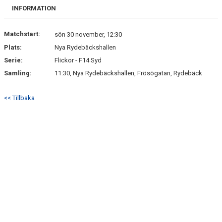
BILDGALLERI
INFORMATION
DOKUMENT
Matchstart:
sön 30 november, 12:30
Plats:
Nya Rydebäckshallen
KONTAKT
Serie:
Flickor - F14 Syd
Samling:
11:30, Nya Rydebäckshallen, Frösögatan, Rydebäck
<< Tillbaka