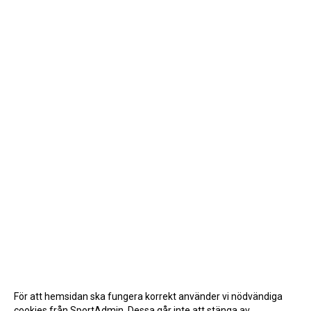
För att hemsidan ska fungera korrekt använder vi nödvändiga
cookies från SportAdmin. Dessa går inte att stänga av.