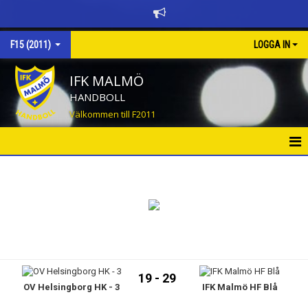
F15 (2011)
LOGGA IN
IFK MALMÖ
HANDBOLL
Välkommen till F2011
HEM
NYHETER
KALENDER
MATCHER
19 - 29
OV Helsingborg HK - 3
IFK Malmö HF Blå
TRUPPEN