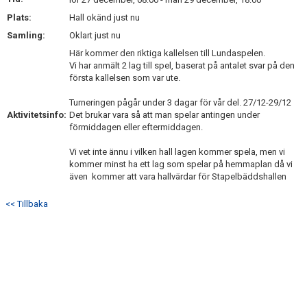
BILDGALLERI
Plats:
Hall okänd just nu
Samling:
Oklart just nu
DOKUMENT
Här kommer den riktiga kallelsen till Lundaspelen.
Vi har anmält 2 lag till spel, baserat på antalet svar på den
KONTAKT
första kallelsen som var ute.
Turneringen pågår under 3 dagar för vår del. 27/12-29/12
Aktivitetsinfo:
Det brukar vara så att man spelar antingen under
förmiddagen eller eftermiddagen.
Vi vet inte ännu i vilken hall lagen kommer spela, men vi
kommer minst ha ett lag som spelar på hemmaplan då vi
även kommer att vara hallvärdar för Stapelbäddshallen
<< Tillbaka