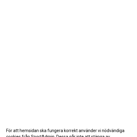
För att hemsidan ska fungera korrekt använder vi nödvändiga
cookies från SportAdmin. Dessa går inte att stänga av.