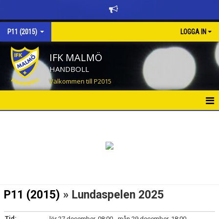
P11 (2015)
LOGGA IN
IFK MALMÖ
HANDBOLL
Välkommen till P2015
HEM
NYHETER
KALENDER
MATCHER
P11 (2015)
» Lundaspelen 2025
TRUPPEN
Tid:
lör 27 december, 08:00 - mån 29 december, 18:00