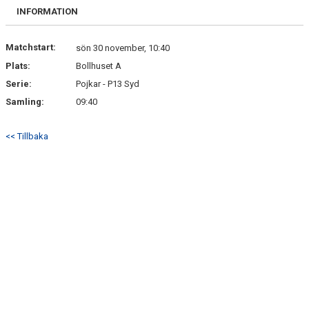
BILDGALLERI
INFORMATION
DOKUMENT
Matchstart:
sön 30 november, 10:40
Plats:
Bollhuset A
KONTAKT
Serie:
Pojkar - P13 Syd
Samling:
09:40
<< Tillbaka