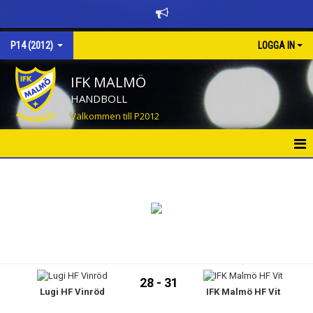
P14 (2012)
LOGGA IN
IFK MALMÖ
HANDBOLL
Välkommen till P2012
HEM
NYHETER
KALENDER
MATCHER
28 - 31
Lugi HF Vinröd
IFK Malmö HF Vit
TRUPPEN