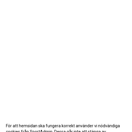
För att hemsidan ska fungera korrekt använder vi nödvändiga
cookies från SportAdmin. Dessa går inte att stänga av.