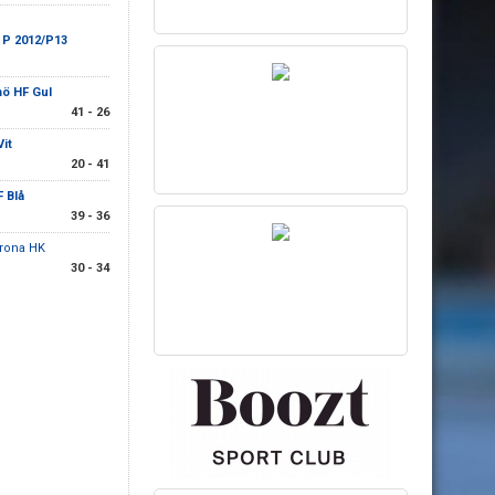
 P 2012/P13
mö HF Gul
41 - 26
it
20 - 41
 Blå
39 - 36
rona HK
30 - 34