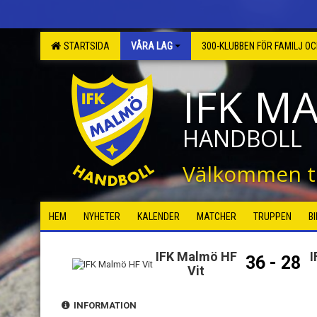
STARTSIDA
VÅRA LAG
300-KLUBBEN FÖR FAMILJ O
IFK M
HANDBOLL
Välkommen ti
HEM
NYHETER
KALENDER
MATCHER
TRUPPEN
B
IFK Malmö HF
I
36 - 28
Vit
INFORMATION