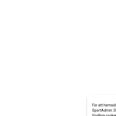
För att hemsid
SportAdmin. De
frivilliga cooki