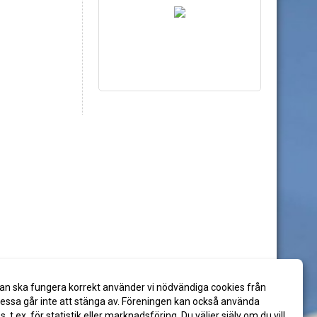
an ska fungera korrekt använder vi nödvändiga cookies från
ssa går inte att stänga av. Föreningen kan också använda
es, t.ex. för statistik eller marknadsföring. Du väljer själv om du vill