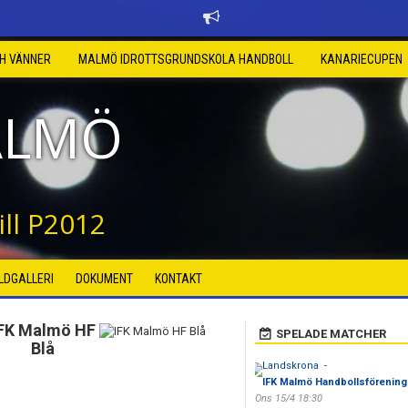
CH VÄNNER
MALMÖ IDROTTSGRUNDSKOLA HANDBOLL
KANARIECUPEN
ALMÖ
ll P2012
ILDGALLERI
DOKUMENT
KONTAKT
FK Malmö HF
SPELADE MATCHER
Blå
Landskrona -
IFK Malmö Handbollsförening
Ons 15/4 18:30