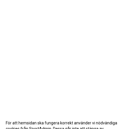
För att hemsidan ska fungera korrekt använder vi nödvändiga
cookies från SportAdmin. Dessa går inte att stänga av.