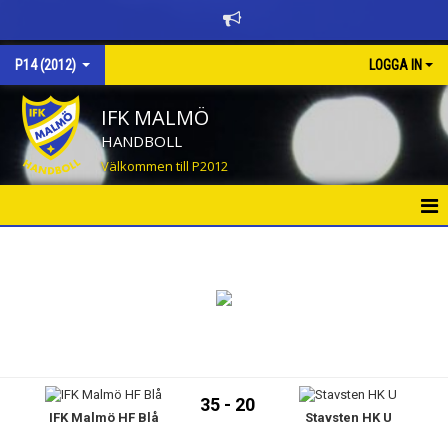
P14 (2012)
LOGGA IN
IFK MALMÖ
HANDBOLL
Välkommen till P2012
HEM
NYHETER
KALENDER
MATCHER
35 - 20
IFK Malmö HF Blå
Stavsten HK U
TRUPPEN