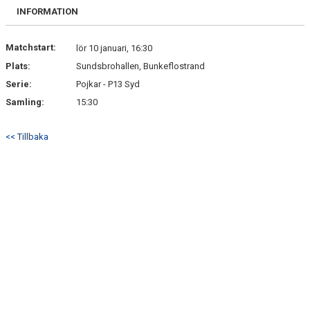
BILDGALLERI
INFORMATION
DOKUMENT
Matchstart:
lör 10 januari, 16:30
Plats:
Sundsbrohallen, Bunkeflostrand
KONTAKT
Serie:
Pojkar - P13 Syd
Samling:
15:30
<< Tillbaka