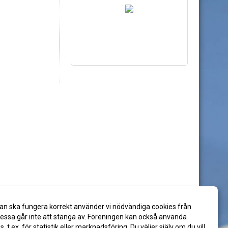
an ska fungera korrekt använder vi nödvändiga cookies från
ssa går inte att stänga av. Föreningen kan också använda
es, t.ex. för statistik eller marknadsföring. Du väljer själv om du vill