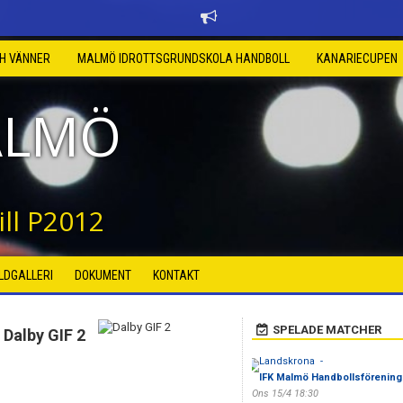
CH VÄNNER
MALMÖ IDROTTSGRUNDSKOLA HANDBOLL
KANARIECUPEN
ALMÖ
ll P2012
ILDGALLERI
DOKUMENT
KONTAKT
SPELADE MATCHER
Dalby GIF 2
Landskrona -
IFK Malmö Handbollsförening
Ons 15/4 18:30