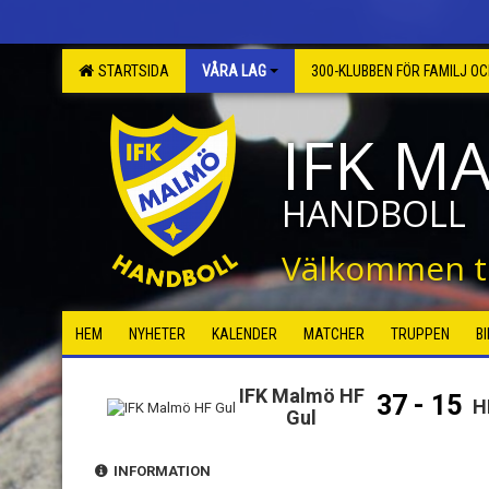
STARTSIDA
VÅRA LAG
300-KLUBBEN FÖR FAMILJ O
IFK M
HANDBOLL
Välkommen ti
HEM
NYHETER
KALENDER
MATCHER
TRUPPEN
B
IFK Malmö HF
37 - 15
H
Gul
INFORMATION