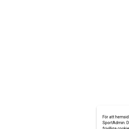
För att hemsid
SportAdmin. De
frivilliga cooki