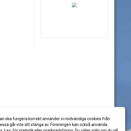
an ska fungera korrekt använder vi nödvändiga cookies från
ssa går inte att stänga av. Föreningen kan också använda
es, t.ex. för statistik eller marknadsföring. Du väljer själv om du vill