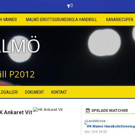
CH VÄNNER
MALMÖ IDROTTSGRUNDSKOLA HANDBOLL
KANARIECUPEN
ALMÖ
ll P2012
ILDGALLERI
DOKUMENT
KONTAKT
SPELADE MATCHER
K Ankaret Vit
Landskrona -
IFK Malmö Handbollsförening
Ons 15/4 18:30