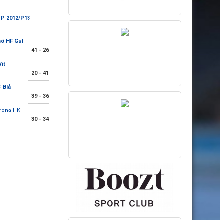
 P 2012/P13
mö HF Gul
41 - 26
it
20 - 41
 Blå
39 - 36
rona HK
30 - 34