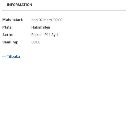
BILDGALLERI
INFORMATION
DOKUMENT
Matchstart:
sön 02 mars, 09:00
Plats:
Halörhallen
KONTAKT
Serie:
Pojkar - P11 Syd
Samling:
08:00
<< Tillbaka