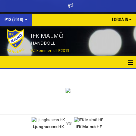
P13 (2013)
LOGGA IN
IFK MALMÖ
HANDBOLL
Välkommen till P2013
HEM
NYHETER
KALENDER
MATCHER
vs
Ljunghusens HK
IFK Malmö HF
TRUPPEN