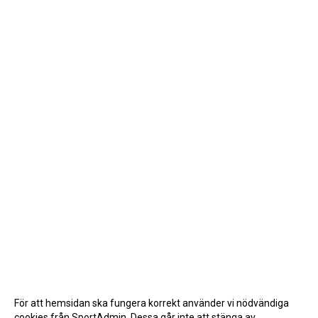
För att hemsidan ska fungera korrekt använder vi nödvändiga
cookies från SportAdmin. Dessa går inte att stänga av.