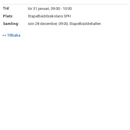
BILDGALLERI
Tid:
lör 31 januari, 09:00 - 10:00
Plats:
DOKUMENT
Stapelbäddsskolans SPH
Samling:
sön 28 december, 09:00, Stapelbäddshallen
KONTAKT
<< Tillbaka