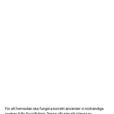
För att hemsidan ska fungera korrekt använder vi nödvändiga
cookies från SportAdmin. Dessa går inte att stänga av.