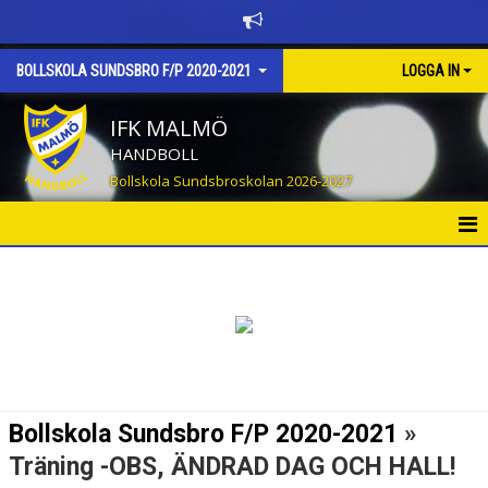
BOLLSKOLA SUNDSBRO F/P 2020-2021
LOGGA IN
IFK MALMÖ
HANDBOLL
Bollskola Sundsbroskolan 2026-2027
HEM
NYHETER
KALENDER
MATCHER
Bollskola Sundsbro F/P 2020-2021
»
TRUPPEN
Träning -OBS, ÄNDRAD DAG OCH HALL!