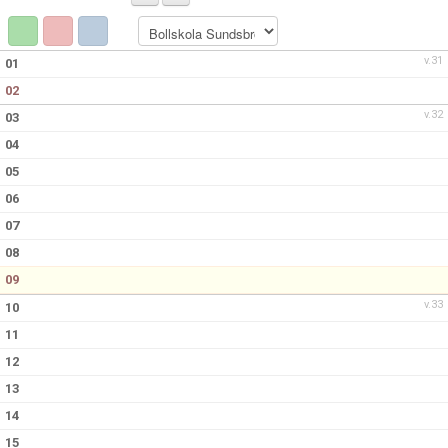
BILDGALLERI
DOKUMENT
v.31
01
02
KONTAKT
v.32
03
04
05
06
07
08
09
v.33
10
11
12
13
14
15