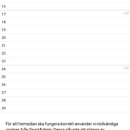
16
v.34
17
18
19
20
21
22
23
v.35
24
25
26
27
28
29
30
v.36
31
För att hemsidan ska fungera korrekt använder vi nödvändiga
cookies från SportAdmin. Dessa går inte att stänga av.