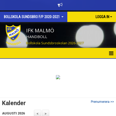
BOLLSKOLA SUNDSBRO F/P 2020-2021
LOGGA IN
IFK MALMÖ
HANDBOLL
Bollskola Sundsbroskolan 2026-2027
HEM
NYHETER
KALENDER
MATCHER
Kalender
Prenumerera >>
TRUPPEN
AUGUSTI 2026