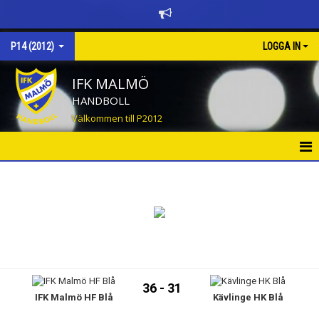
P14 (2012)
LOGGA IN
IFK MALMÖ
HANDBOLL
Välkommen till P2012
HEM
NYHETER
KALENDER
MATCHER
36 - 31
IFK Malmö HF Blå
Kävlinge HK Blå
TRUPPEN