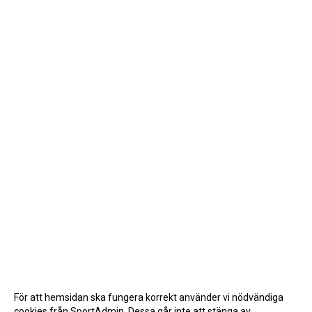
För att hemsidan ska fungera korrekt använder vi nödvändiga
cookies från SportAdmin. Dessa går inte att stänga av.