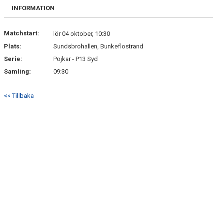
BILDGALLERI
INFORMATION
DOKUMENT
Matchstart:
lör 04 oktober, 10:30
Plats:
Sundsbrohallen, Bunkeflostrand
KONTAKT
Serie:
Pojkar - P13 Syd
Samling:
09:30
<< Tillbaka