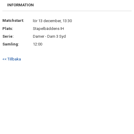
TABELL OCH RESULTAT DIV 4
INFORMATION
MATCHER
Matchstart:
lör 13 december, 13:30
Plats:
Stapelbäddens IH
DAMLAGETSMATCHER PÅ TV
Serie:
Damer - Dam 3 Syd
BILDER OCH VIDEOS
Samling:
12:00
KONTAKTUPPGIFTER
<< Tillbaka