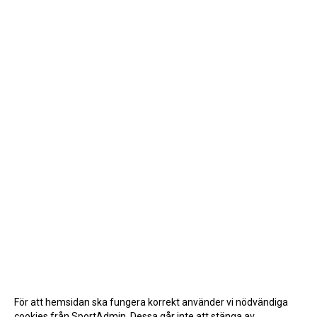
För att hemsidan ska fungera korrekt använder vi nödvändiga
cookies från SportAdmin. Dessa går inte att stänga av.