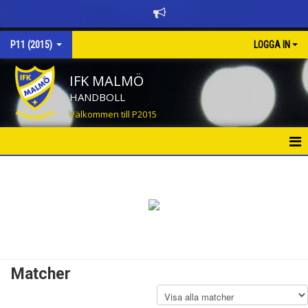
P11 (2015)
LOGGA IN
IFK MALMÖ
HANDBOLL
Välkommen till P2015
HEM
NYHETER
KALENDER
MATCHER
Matcher
TRUPPEN