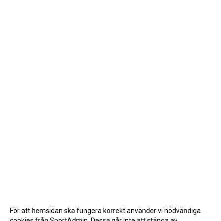
För att hemsidan ska fungera korrekt använder vi nödvändiga
cookies från SportAdmin. Dessa går inte att stänga av.