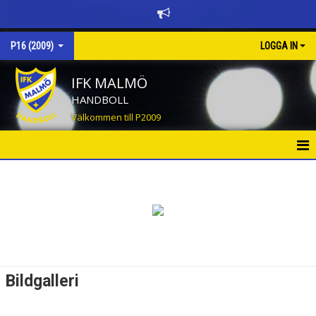
P16 (2009)
LOGGA IN
IFK MALMÖ
HANDBOLL
Välkommen till P2009
HEM
NYHETER
KALENDER
MATCHER
Bildgalleri
TRUPPEN