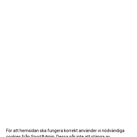
För att hemsidan ska fungera korrekt använder vi nödvändiga
cookies från SportAdmin. Dessa går inte att stänga av.