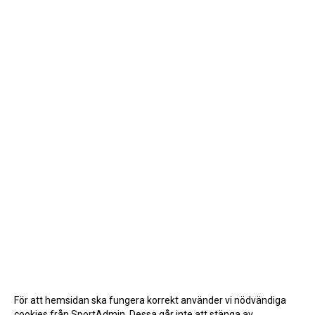
För att hemsidan ska fungera korrekt använder vi nödvändiga
cookies från SportAdmin. Dessa går inte att stänga av.