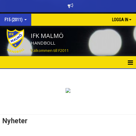
F15 (2011)
LOGGA IN
IFK MALMÖ
HANDBOLL
Välkommen till F2011
HEM
NYHETER
KALENDER
MATCHER
Nyheter
TRUPPEN