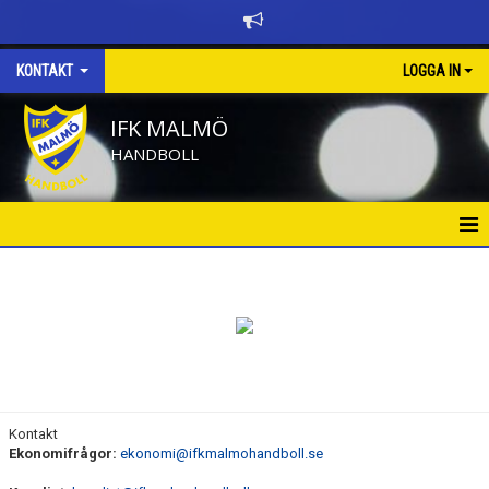
KONTAKT
LOGGA IN
IFK MALMÖ
HANDBOLL
KONTAKT
Kontakt
Ekonomifrågor:
ekonomi@ifkmalmohandboll.se