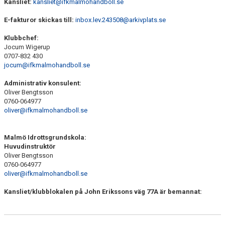
Kansliet:
kansliet@ifkmalmohandboll.se
E-fakturor skickas till:
inbox.lev.243508@arkivplats.se
Klubbchef:
Jocum Wigerup
0707-832 430
jocum@ifkmalmohandboll.se
Administrativ konsulent:
Oliver Bengtsson
0760-064977
oliver@ifkmalmohandboll.se
Malmö Idrottsgrundskola:
Huvudinstruktör
Oliver Bengtsson
0760-064977
oliver@ifkmalmohandboll.se
Kansliet/klubblokalen på John Erikssons väg 77A är bemannat: