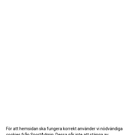
För att hemsidan ska fungera korrekt använder vi nödvändiga
cookies från SportAdmin. Dessa går inte att stänga av.