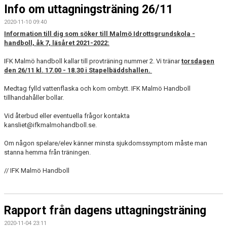
Info om uttagningsträning 26/11
2020-11-10 09:40
Information till dig som söker till Malmö Idrottsgrundskola -
handboll, åk 7, läsåret 2021-2022:
IFK Malmö handboll kallar till provträning nummer 2. Vi tränar
torsdagen
den 26/11 kl. 17.00 - 18.30 i Stapelbäddshallen.
Medtag fylld vattenflaska och kom ombytt. IFK Malmö Handboll
tillhandahåller bollar.
Vid återbud eller eventuella frågor kontakta
kansliet@ifkmalmohandboll.se.
Om någon spelare/elev känner minsta sjukdomssymptom måste man
stanna hemma från träningen.
// IFK Malmö Handboll
Rapport från dagens uttagningsträning
2020-11-04 23:11