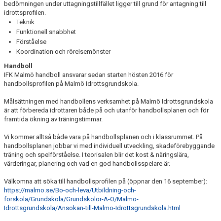
bedömningen under uttagningstillfället ligger till grund för antagning till
idrottsprofilen.
Teknik
Funktionell snabbhet
Förståelse
Koordination och rörelsemönster
Handboll
IFK Malmö handboll ansvarar sedan starten hösten 2016 för
handbollsprofilen på Malmö Idrottsgrundskola.
Målsättningen med handbollens verksamhet på Malmö Idrottsgrundskola
är att förbereda idrottaren både på och utanför handbollsplanen och för
framtida ökning av träningstimmar.
Vi kommer alltså både vara på handbollsplanen och i klassrummet. På
handbollsplanen jobbar vi med individuell utveckling, skadeförebyggande
träning och spelförståelse. I teorisalen blir det kost & näringslära,
värderingar, planering och vad en god handbollsspelare är.
Välkomna att söka till handbollsprofilen på (öppnar den 16 september):
https://malmo.se/Bo-och-leva/Utbildning-och-
forskola/Grundskola/Grundskolor-A-O/Malmo-
Idrottsgrundskola/Ansokan-till-Malmo-Idrottsgrundskola.html