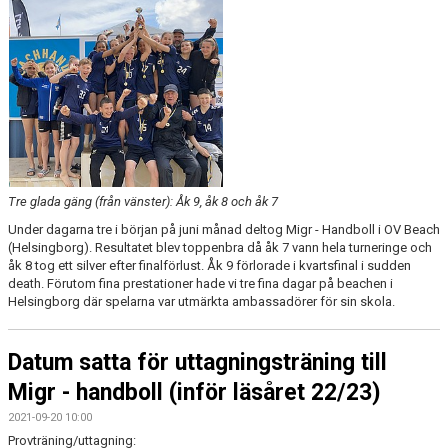
Tre glada gäng (från vänster): Åk 9, åk 8 och åk 7
Under dagarna tre i början på juni månad deltog Migr - Handboll i OV Beach
(Helsingborg). Resultatet blev toppenbra då åk 7 vann hela turneringe och
åk 8 tog ett silver efter finalförlust. Åk 9 förlorade i kvartsfinal i sudden
death. Förutom fina prestationer hade vi tre fina dagar på beachen i
Helsingborg där spelarna var utmärkta ambassadörer för sin skola.
Datum satta för uttagningsträning till
Migr - handboll (inför läsåret 22/23)
2021-09-20 10:00
Provträning/uttagning: