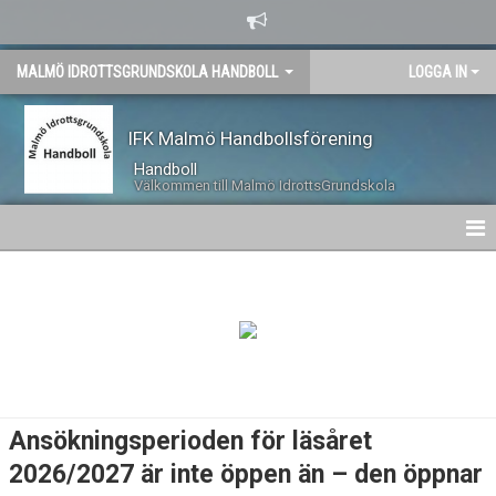
MALMÖ IDROTTSGRUNDSKOLA HANDBOLL
LOGGA IN
IFK Malmö Handbollsförening
Handboll
Välkommen till Malmö IdrottsGrundskola
HEM
NYHETER
KALENDER
BILDGALLERI
Ansökningsperioden för läsåret
KONTAKT
2026/2027 är inte öppen än – den öppnar