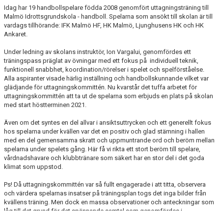
Idag har 19 handbollspelare födda 2008 genomfört uttagningsträning till
Malmö Idrottsgrundskola - handboll. Spelarna som ansökt till skolan är till
vardags tillhörande: IFK Malmö HF, HK Malmö, Ljunghusens HK och HK
Ankaret.
Under ledning av skolans instruktör, Ion Vargalui, genomfördes ett
träningspass präglat av övningar med ett fokus på individuell teknik,
funktionell snabbhet, koordination/rörelser i spelet och spelförståelse.
Alla aspiranter visade härlig inställning och handbollskunnande vilket var
glädjande för uttagningskommittén. Nu kvarstår det tuffa arbetet för
uttagningskommittén att ta ut de spelarna som erbjuds en plats på skolan
med start höstterminen 2021.
Även om det syntes en del allvar i ansiktsuttrycken och ett generellt fokus
hos spelarna under kvällen var det en positiv och glad stämning i hallen
med en del gemensamma skratt och uppmuntrande ord och beröm mellan
spelarna under spelets gång. Här få vi rikta ett stort beröm till spelare,
vårdnadshavare och klubbtränare som säkert har en stor del i det goda
klimat som uppstod.
Ps! Då uttagningskommittén var så fullt engagerade i att titta, observera
och värdera spelarnas insatser på träningsplan togs det inga bilder från
kvällens träning. Men dock en massa observationer och anteckningar som
låg till det grund för det spännande samtal som genomfördes i
uttagningskommittén efter avslutad träning.