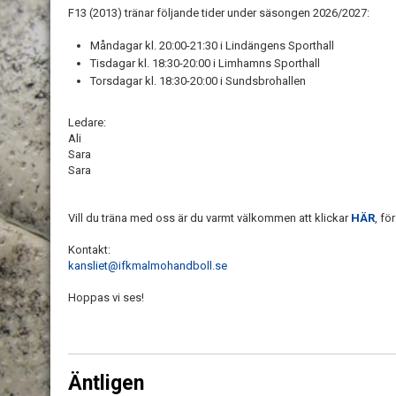
F13 (2013) tränar följande tider under säsongen 2026/2027:
Måndagar kl. 20:00-21:30 i Lindängens Sporthall
Tisdagar kl. 18:30-20:00 i Limhamns Sporthall
Torsdagar kl. 18:30-20:00 i Sundsbrohallen
Ledare:
Ali
Sara
Sara
Vill du träna med oss är du varmt välkommen att klickar
HÄR
, fö
Kontakt:
kansliet@ifkmalmohandboll.se
Hoppas vi ses!
Äntligen