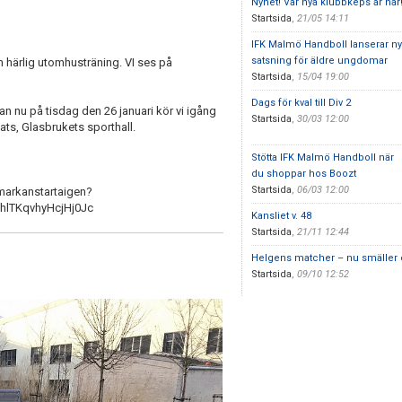
Nyhet! Vår nya klubbkeps är här
Startsida
,
21/05 14:11
IFK Malmö Handboll lanserar ny
satsning för äldre ungdomar
n härlig utomhusträning. VI ses på
Startsida
,
15/04 19:00
Dags för kval till Div 2
dan nu på tisdag den 26 januari kör vi igång
Startsida
,
30/03 12:00
ts, Glasbrukets sporthall.
Stötta IFK Malmö Handboll när
du shoppar hos Boozt
Startsida
,
06/03 12:00
markanstartaigen?
lTKqvhyHcjHj0Jc
Kansliet v. 48
Startsida
,
21/11 12:44
Helgens matcher – nu smäller d
Startsida
,
09/10 12:52