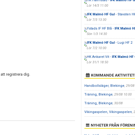
HK Halmstad -
IFK Malmö HF G
Lör 14/3 11:00
IFK Malmö HF Gul
- Stavsten H
Lör 7/3 13:30
Ystads IF HF Blå -
IFK Malmö H
Sön 1/3 14:30
IFK Malmö HF Gul
- Lugi HF 2
Lör 7/2 10:00
HK Ankaret Vit -
IFK Malmö HF 
Lör 31/1 18:50
r att registrera dig.
KOMMANDE AKTIVITET
Handbollsläger, Blekinge
, 29/08
Träning, Blekinge
, 29/08 10:00
Träning, Blekinge
, 30/08
Vikingaspelen, Vikingaspelen
, 
NYHETER FRÅN FÖREN