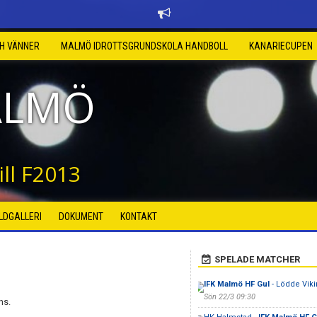
CH VÄNNER
MALMÖ IDROTTSGRUNDSKOLA HANDBOLL
KANARIECUPEN
ALMÖ
ll F2013
ILDGALLERI
DOKUMENT
KONTAKT
SPELADE MATCHER
IFK Malmö HF Gul
- Lödde Viki
Sön 22/3 09:30
ans.