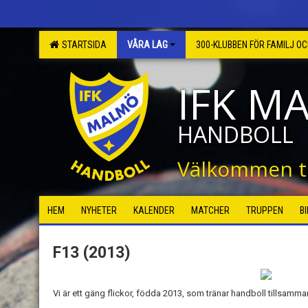
STARTSIDA
VÅRA LAG
300-KLUBBEN FÖR FAMILJ O
IFK M
HANDBOLL
Välkommen ti
HEM
NYHETER
KALENDER
MATCHER
TRUPPEN
B
F13 (2013)
Vi är ett gäng flickor, födda 2013, som tränar handboll tillsamm