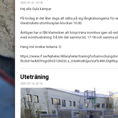
2021-01-21 14:18
Hej alla Gula kämpar
På lördag är det åter dags att sätta på sig långkalsongerna för e
Glasbrukets utomhusplan klockan 10.00.
Äntligen har vi fått klartecken att börja träna inomhus igen så re
med inomhusträning. Då blir det samma tid, 17-18 och samma pla
Häng mé önskar ledarna :D
https://www.rf.se/Nyheter/Allanyheter/traningforbarnochungdo
fbclid=IwAR3Ysgr2RS312N2SLs_OdxWizBQjxcVuFb4WU0qtRbph
Uteträning
2021-01-16 22:10