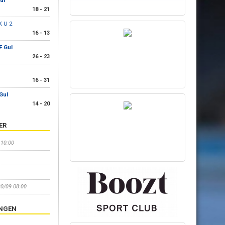
ul
18 - 21
K U 2
16 - 13
F Gul
26 - 23
16 - 31
Gul
14 - 20
ER
 10:00
20/09 08:00
INGEN