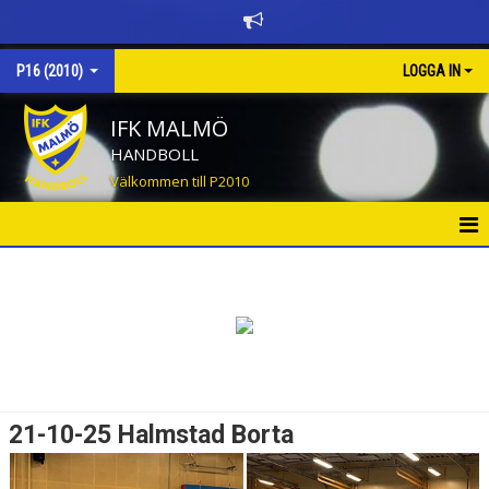
P16 (2010)
LOGGA IN
IFK MALMÖ
HANDBOLL
Välkommen till P2010
HEM
NYHETER
KALENDER
TRUPPEN
21-10-25 Halmstad Borta
BILDGALLERI