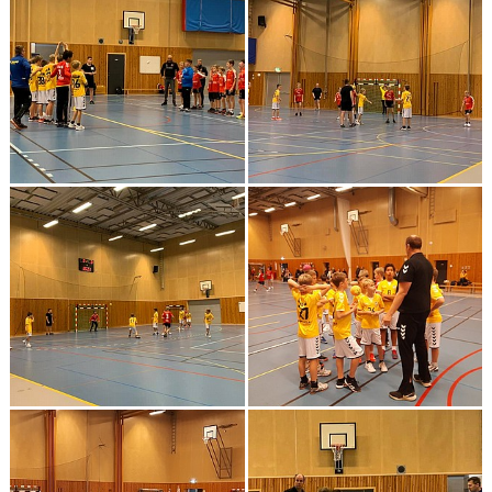
MATCHER
KONTAKT
DOKUMENT
MATCHER P16 NIVÅ 2
MATCHER P15
VÅRA MATCHER PÅ TV
SCHYSSTMATCHMÖTE