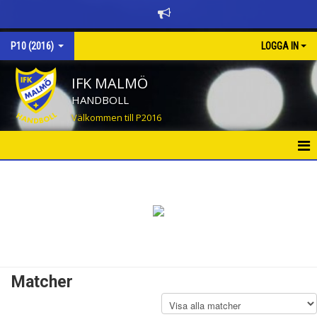
P10 (2016)
LOGGA IN
IFK MALMÖ
HANDBOLL
Välkommen till P2016
HEM
NYHETER
KALENDER
MATCHER
Matcher
TRUPPEN