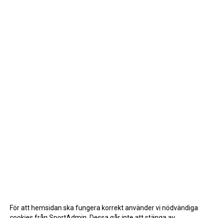
För att hemsidan ska fungera korrekt använder vi nödvändiga
cookies från SportAdmin. Dessa går inte att stänga av.