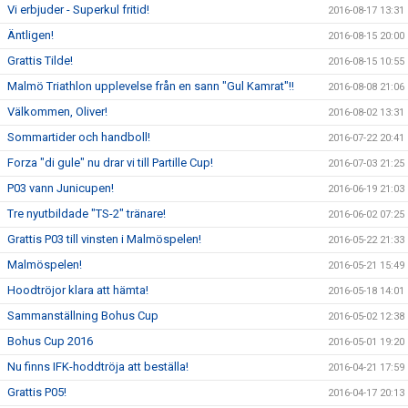
Vi erbjuder - Superkul fritid!
2016-08-17 13:31
Äntligen!
2016-08-15 20:00
Grattis Tilde!
2016-08-15 10:55
Malmö Triathlon upplevelse från en sann "Gul Kamrat"!!
2016-08-08 21:06
Välkommen, Oliver!
2016-08-02 13:31
Sommartider och handboll!
2016-07-22 20:41
Forza "di gule" nu drar vi till Partille Cup!
2016-07-03 21:25
P03 vann Junicupen!
2016-06-19 21:03
Tre nyutbildade "TS-2" tränare!
2016-06-02 07:25
Grattis P03 till vinsten i Malmöspelen!
2016-05-22 21:33
Malmöspelen!
2016-05-21 15:49
Hoodtröjor klara att hämta!
2016-05-18 14:01
Sammanställning Bohus Cup
2016-05-02 12:38
Bohus Cup 2016
2016-05-01 19:20
Nu finns IFK-hoddtröja att beställa!
2016-04-21 17:59
Grattis P05!
2016-04-17 20:13