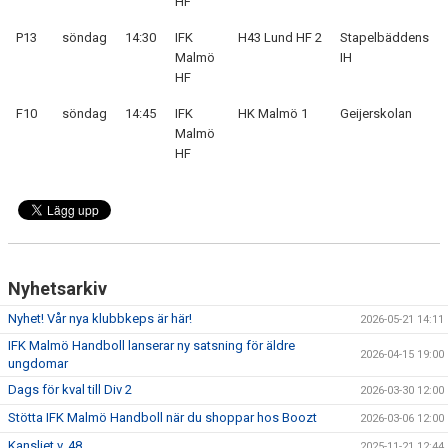
HF
P13
söndag
14:30
IFK
H43 Lund HF 2
Stapelbäddens
Malmö
IH
HF
F10
söndag
14:45
IFK
HK Malmö 1
Geijerskolan
Malmö
HF
Nyhetsarkiv
Nyhet! Vår nya klubbkeps är här!
2026-05-21 14:11
IFK Malmö Handboll lanserar ny satsning för äldre
2026-04-15 19:00
ungdomar
Dags för kval till Div 2
2026-03-30 12:00
Stötta IFK Malmö Handboll när du shoppar hos Boozt
2026-03-06 12:00
Kansliet v. 48
2025-11-21 12:44