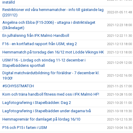
inställd
Restriktioner vid våra hemmamatcher - info till gästande lag
2022-01-05 11:48
(220112)
Angelina och Ebba (F15-2006) - uttagna i distriktslaget
2021-12-23 18:00
(Skånelaget)
En julhälsning från IFK Malmö Handboll
2021-12-22 11:30
F16 - en kortfattad rapport från USM, steg 2
2021-12-13 18:00
Hemmamatch på torsdag den 16/12 mot Lödde Vikings HK
2021-12-13 18:00
USM F16 - Lördag och söndag 11-12 december i
2021-12-09 12:00
Stapelbäddens sporthall
Digital matchvärdutbildning för föräldrar - 7 december kl.
2021-12-02 16:00
19:00!
#SCHYSSTMATCH
2021-11-25 17:00
Kom och träna handboll fitness med oss i IFK Malmö HF!
2021-10-28 15:00
Lagfotografering i Stapelbädden: Dag 2
2021-10-20 11:00
Lagfotografering i Stapelbädden under dagarna två
2021-10-18 19:30
Hemmapremiär för damlaget på lördag 16/10
2021-10-12 15:30
P16 och P15 i farten i USM
2021-10-04 16:30