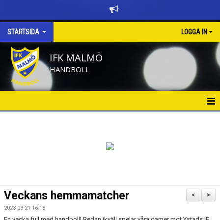
STARTSIDA
LOGGA IN
IFK MALMÖ
HANDBOLL
HEM
BÖRJA SPELA HANDBOLL
KALENDER
NYHETER
Veckans hemmamatcher
<
>
NYHETSARKIV
2023-03-21 16:18
En vecka full med handboll! Redan ikväll spelar våra damer mot Ystads IF