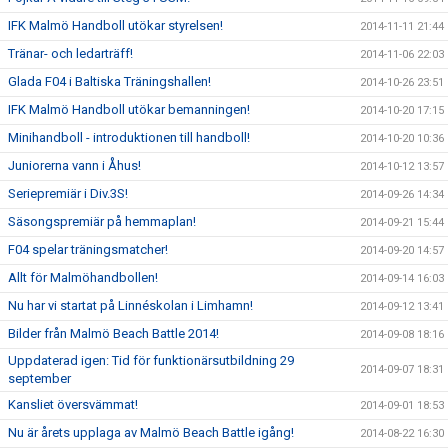
IFK Malmö Handboll utökar styrelsen!
2014-11-11 21:44
Tränar- och ledarträff!
2014-11-06 22:03
Glada F04 i Baltiska Träningshallen!
2014-10-26 23:51
IFK Malmö Handboll utökar bemanningen!
2014-10-20 17:15
Minihandboll - introduktionen till handboll!
2014-10-20 10:36
Juniorerna vann i Åhus!
2014-10-12 13:57
Seriepremiär i Div.3S!
2014-09-26 14:34
Säsongspremiär på hemmaplan!
2014-09-21 15:44
F04 spelar träningsmatcher!
2014-09-20 14:57
Allt för Malmöhandbollen!
2014-09-14 16:03
Nu har vi startat på Linnéskolan i Limhamn!
2014-09-12 13:41
Bilder från Malmö Beach Battle 2014!
2014-09-08 18:16
Uppdaterad igen: Tid för funktionärsutbildning 29
2014-09-07 18:31
september
Kansliet översvämmat!
2014-09-01 18:53
Nu är årets upplaga av Malmö Beach Battle igång!
2014-08-22 16:30