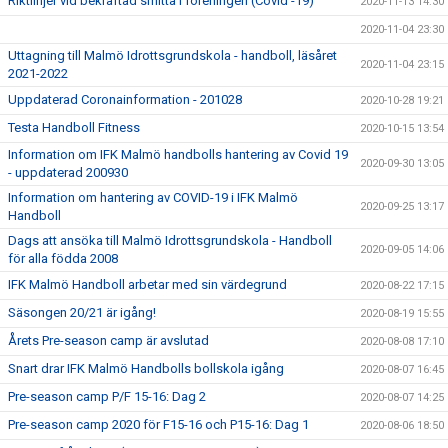
Riktlinjer vid bekräftad smitta i föreningen (Covid -19)
2020-11-13 14:30
2020-11-04 23:30
Uttagning till Malmö Idrottsgrundskola - handboll, läsåret
2020-11-04 23:15
2021-2022
Uppdaterad Coronainformation - 201028
2020-10-28 19:21
Testa Handboll Fitness
2020-10-15 13:54
Information om IFK Malmö handbolls hantering av Covid 19
2020-09-30 13:05
- uppdaterad 200930
Information om hantering av COVID-19 i IFK Malmö
2020-09-25 13:17
Handboll
Dags att ansöka till Malmö Idrottsgrundskola - Handboll
2020-09-05 14:06
för alla födda 2008
IFK Malmö Handboll arbetar med sin värdegrund
2020-08-22 17:15
Säsongen 20/21 är igång!
2020-08-19 15:55
Årets Pre-season camp är avslutad
2020-08-08 17:10
Snart drar IFK Malmö Handbolls bollskola igång
2020-08-07 16:45
Pre-season camp P/F 15-16: Dag 2
2020-08-07 14:25
Pre-season camp 2020 för F15-16 och P15-16: Dag 1
2020-08-06 18:50