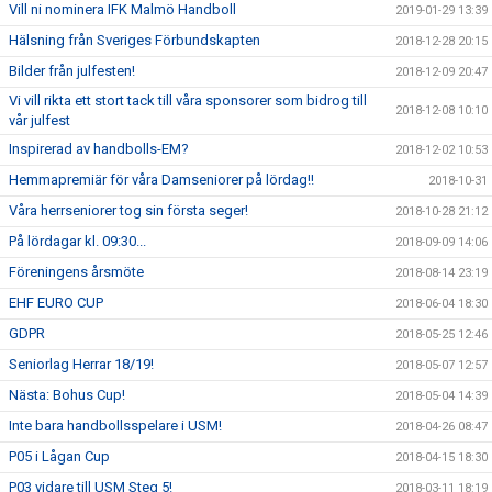
Vill ni nominera IFK Malmö Handboll
2019-01-29 13:39
Hälsning från Sveriges Förbundskapten
2018-12-28 20:15
Bilder från julfesten!
2018-12-09 20:47
Vi vill rikta ett stort tack till våra sponsorer som bidrog till
2018-12-08 10:10
vår julfest
Inspirerad av handbolls-EM?
2018-12-02 10:53
Hemmapremiär för våra Damseniorer på lördag!!
2018-10-31
Våra herrseniorer tog sin första seger!
2018-10-28 21:12
På lördagar kl. 09:30...
2018-09-09 14:06
Föreningens årsmöte
2018-08-14 23:19
EHF EURO CUP
2018-06-04 18:30
GDPR
2018-05-25 12:46
Seniorlag Herrar 18/19!
2018-05-07 12:57
Nästa: Bohus Cup!
2018-05-04 14:39
Inte bara handbollsspelare i USM!
2018-04-26 08:47
P05 i Lågan Cup
2018-04-15 18:30
P03 vidare till USM Steg 5!
2018-03-11 18:19