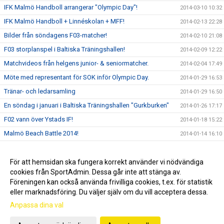
IFK Malmö Handboll arrangerar "Olympic Day"!
2014-03-10 10:32
IFK Malmö Handboll + Linnéskolan + MFF!
2014-02-13 22:28
Bilder från söndagens F03-matcher!
2014-02-10 21:08
F03 storplanspel i Baltiska Träningshallen!
2014-02-09 12:22
Matchvideos från helgens junior- & seniormatcher.
2014-02-04 17:49
Möte med representant för SOK inför Olympic Day.
2014-01-29 16:53
Tränar- och ledarsamling
2014-01-29 16:50
En söndag i januari i Baltiska Träningshallen "Gurkburken"
2014-01-26 17:17
F02 vann över Ystads IF!
2014-01-18 15:22
Malmö Beach Battle 2014!
2014-01-14 16:10
Bilder från en söndag i Baltiska Hallen och Gurkburken!
2014-01-12 19:46
”Kanariefåglarnas” Erik Helgsten stängde igen buren
För att hemsidan ska fungera korrekt använder vi nödvändiga
2013-12-28 11:34
cookies från SportAdmin. Dessa går inte att stänga av.
Julfesten!
2013-12-04 22:49
Föreningen kan också använda frivilliga cookies, t.ex. för statistik
eller marknadsföring. Du väljer själv om du vill acceptera dessa.
Anpassa dina val
Cookie-inställningar
Gå till Webbversion