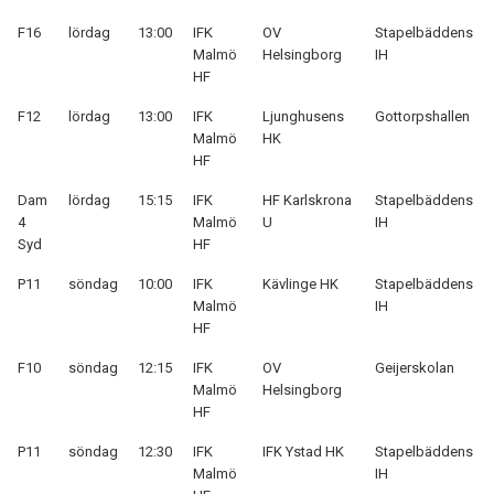
F16
lördag
13:00
IFK
OV
Stapelbäddens
Malmö
Helsingborg
IH
HF
F12
lördag
13:00
IFK
Ljunghusens
Gottorpshallen
Malmö
HK
HF
Dam
lördag
15:15
IFK
HF Karlskrona
Stapelbäddens
4
Malmö
U
IH
Syd
HF
P11
söndag
10:00
IFK
Kävlinge HK
Stapelbäddens
Malmö
IH
HF
F10
söndag
12:15
IFK
OV
Geijerskolan
Malmö
Helsingborg
HF
P11
söndag
12:30
IFK
IFK Ystad HK
Stapelbäddens
Malmö
IH