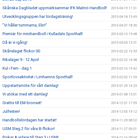
Skånska Dagbladet uppmärksammar IFK Malmö Handboll!
2015-04-19 11:51
Utvecklingsgruppen har lördagsträning!
2015-04-18 13:49
”Vi håller tummarna, Elin!”
2015-04-07 18:30
Premiär för minihandboll i Kulladals Sporthall!
2015-03-15 19:48
Då är vi igång!
2015-03-03 13:31
Skånelaget flickor 00
2015-02-22 15:33
Riksläger 9 - 12 April
2015-02-22 14:48
Kul i Fem - dag 1
2015-02-16 19:42
Sportlovsaktivitet i Limhamns Sporthall!
2015-02-02 11:59
Uppstartsmöte för vårt damlag!
2015-01-29 14:23
Vi utökar med ett damlag!
2015-01-08 13:01
Grattis till EM-bronset!
2014-12-21 17:09
Julfesten!
2014-12-05 19:12
Handbollslördagen har startat!
2014-11-29 08:52
USM Steg 2 för våra B-flickor!
2014-11-27 09:01
Pojkar A vidare till Steg 3 i USM!
2014-11-16 09:54