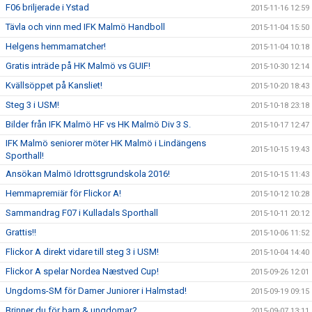
F06 briljerade i Ystad
2015-11-16 12:59
Tävla och vinn med IFK Malmö Handboll
2015-11-04 15:50
Helgens hemmamatcher!
2015-11-04 10:18
Gratis inträde på HK Malmö vs GUIF!
2015-10-30 12:14
Kvällsöppet på Kansliet!
2015-10-20 18:43
Steg 3 i USM!
2015-10-18 23:18
Bilder från IFK Malmö HF vs HK Malmö Div 3 S.
2015-10-17 12:47
IFK Malmö seniorer möter HK Malmö i Lindängens
2015-10-15 19:43
Sporthall!
Ansökan Malmö Idrottsgrundskola 2016!
2015-10-15 11:43
Hemmapremiär för Flickor A!
2015-10-12 10:28
Sammandrag F07 i Kulladals Sporthall
2015-10-11 20:12
Grattis!!
2015-10-06 11:52
Flickor A direkt vidare till steg 3 i USM!
2015-10-04 14:40
Flickor A spelar Nordea Næstved Cup!
2015-09-26 12:01
Ungdoms-SM för Damer Juniorer i Halmstad!
2015-09-19 09:15
Brinner du för barn & ungdomar?
2015-09-07 13:11