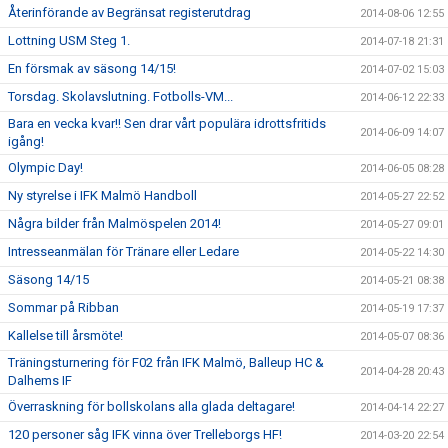
Återinförande av Begränsat registerutdrag
2014-08-06 12:55
Lottning USM Steg 1.
2014-07-18 21:31
En försmak av säsong 14/15!
2014-07-02 15:03
Torsdag. Skolavslutning. Fotbolls-VM...
2014-06-12 22:33
Bara en vecka kvar!! Sen drar vårt populära idrottsfritids
2014-06-09 14:07
igång!
Olympic Day!
2014-06-05 08:28
Ny styrelse i IFK Malmö Handboll
2014-05-27 22:52
Några bilder från Malmöspelen 2014!
2014-05-27 09:01
Intresseanmälan för Tränare eller Ledare
2014-05-22 14:30
Säsong 14/15
2014-05-21 08:38
Sommar på Ribban
2014-05-19 17:37
Kallelse till årsmöte!
2014-05-07 08:36
Träningsturnering för F02 från IFK Malmö, Balleup HC &
2014-04-28 20:43
Dalhems IF
Överraskning för bollskolans alla glada deltagare!
2014-04-14 22:27
120 personer såg IFK vinna över Trelleborgs HF!
2014-03-20 22:54