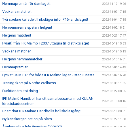
Hemmapremiär för damlaget!
2022-11-17 19:26
Veckans matcher!
2022-11-07 17:15
Två spelare kallade till riksläger inför F16-landslaget!
2022-11-04 17:35
Herrseniorerna spelar i helgen!
2022-11-02 18:21
Helgens matcher!
2022-10-27 17:47
Fyra(!) från IFK Malmö F2007 uttagna till distriktslaget
2022-10-19 15:33
Veckans matcher
2022-10-19 15:13
Helgens hemmamatcher
2022-10-13 16:51
Hemmapremiär!
2022-10-06 14:43
Lyckat USM F16 för båda IFK Malmö lagen - steg 3 nästa
2022-10-02 16:20
Träningskort på Nordic Wellness
2022-08-30 11:05
Funktionärsutbildning 1
2022-08-22 08:55
IFK Malmö Handboll har ett samarbetsavtal med KULAN
2022-08-19 08:16
Idrottskadecentrum
Snart drar IFK Malmö Handbolls bollskola igång!
2022-08-18 08:51
Ny kansliorganisation på plats
2022-06-27 11:30
Återkoppling från årsmötet (220607)