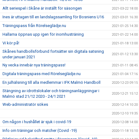
Allt seriespel i Skåne är inställt för säsongen
2021-03-22 18:00
Ines är uttagen till en landslagssamling för Bosniens U16
2021-03-01 16:30
Träningspass från Rörelseglädje.nu
2021-01-25 14:30
Hallarna öppnas upp igen för inomhusträning
2021-01-22 14:00
Vi kör på!
2021-01-18 13:00
Skånes handbollsförbund fortsätter sin digitala satsning
2021-01-12 13:30
under januari 2021
Ny vecka innebär nya träningspass!
2021-01-11 08:45
Digitala träningspass med Rörelseglädje.nu
2021-01-04 17:16
En julhälsning till alla medlemmar i IFK Malmö Handboll
2020-12-23 09:15
Stängning av idrottslokaler och träningsanläggningar i
2020-12-21 15:12
Malmö stad 21/12 2020 - 24/1 2021
Web-administratör sökes
2020-12-14 10:20
2020-12-10 19:35
Om någon i hushållet är sjuk i covid-19
2020-12-08 14:00
Info om träningar och matcher (Covid -19)
2020-11-18 15:10