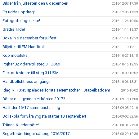
Bilder från julfesten den 6 december!
2016-12-07 17:39
Ett udda uppdrag!
2016-12-05 11:39
Fotograferingen klar!
2016-11-26 10:56
Grattis Tilde!
2016-11-14 15:37
Boka in 6 december för julfest!
2016-11-14 12:59
Biljetter till EM Handboll!
2016-11-10 19:11
Köp mobilskal!
2016-10-27 13:15
Pojkar 02 vidare till steg 3 i USM!
2016-10-16 12:35
Flickor A vidare till steg 3 i USM!
2016-10-09 16:02
Handbollsfitness är igång!!
2016-10-06 18:31
Idag, kl 10:45 spelades första seriematchen i Stapelbädden!
2016-10-02
Börjar du i gymnasiet hösten 2017?
2016-09-18 17:00
Halltider 16/17 sammanställning
2016-09-05 09:10
Bollskola för våra yngsta startar 10 september!
2016-09-02 22:56
Tränar- & ledarmöte!
2016-08-31 21:50
Regelförändringar säsong 2016/2017!
2016-08-29 12:30