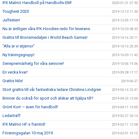
IFK Malmö Handboll på Handbolls-EM!
2020-01-21 07:30
Toughest 2020
2019-12-13 11:30
Julfesten!
2019-12-05 17:19
Nu är äntligen våra IFK-Hoodies redo för leverans.
2019-10-23 08:33
Grattis till Bronsmedaljen i World Beach Games!
2019-10-16 20:11
"Alla är vi stjärnor"
2019-10-15 20:39
Ny träningsgrupp!
2019-10-09 11:45
Seriepremiärhelg för våra seniorer!
2019-10-06 19:36
En vecka kvar!
2019-09-28 17:17
Grattis Nils!
2019-06-27
Stort grattis till vår fantastiska ledare Christine Lindgren
2019-05-14 22:47
Brinner du också för sport och älskar att hjälpa till?
2019-04-25 15:00
Grönt Kort — även för handboll!
2019-04-11 13:00
Ledarträff
2019-02-27 20:14
IFK Malmö HF:s framtid!
2019-02-11 12:58
Föreningsgalan 10 maj 2019
2019-02-01 15:15