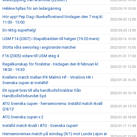
2022-06-09 10:00
Hélène hyllas för sin ledargärning
2022-05-19 10:00
Hör upp! Pep Dag i Bunkeflostrand lördagen den 7 maj kl.
2022-05-02 12:00
11:00 - 15:00
En riktig superhelg!
2022-03-23 12:00
USM F14 (2007) i Stapelbädden till helgen (19-20 mars)
2022-03-16 10:00
Stötta våra seniorlag i avgörande matcher
2022-03-01 15:00
F16 (2005) vidare till USM steg 4
2022-01-31 17:00
Regelkunskap för föräldrar - tisdagen den 8 februari kl.
2022-01-31 12:00
18:00 - 19:30
Kvällens match mellan IFK Malmö HF - Vinslövs HK i
2022-01-25 16:35
Svenska cupen är inställd!
Ett öppet brev till alla handbollsföräldrar från
2022-01-24 16:18
Handbollsförbundet Syd
ATG Svenska cupen - herrseniorerna: Inställd match ikväll
2022-01-24 13:10
(24/1)!
ATG Svenska cupen x 2
2022-01-20 18:00
Inställd match ikväll i ATG - Svenska cupen!
2022-01-11 11:48
Herrseniorernas match på söndag (9/1) mot Lunds Lejon är
2022-01-07 15:00