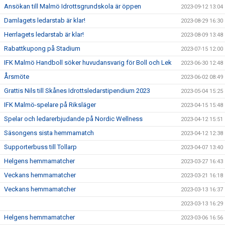
Ansökan till Malmö Idrottsgrundskola är öppen
2023-09-12 13:04
Damlagets ledarstab är klar!
2023-08-29 16:30
Herrlagets ledarstab är klar!
2023-08-09 13:48
Rabattkupong på Stadium
2023-07-15 12:00
IFK Malmö Handboll söker huvudansvarig för Boll och Lek
2023-06-30 12:48
Årsmöte
2023-06-02 08:49
Grattis Nils till Skånes Idrottsledarstipendium 2023
2023-05-04 15:25
IFK Malmö-spelare på Riksläger
2023-04-15 15:48
Spelar och ledarerbjudande på Nordic Wellness
2023-04-12 15:51
Säsongens sista hemmamatch
2023-04-12 12:38
Supporterbuss till Tollarp
2023-04-07 13:40
Helgens hemmamatcher
2023-03-27 16:43
Veckans hemmamatcher
2023-03-21 16:18
Veckans hemmamatcher
2023-03-13 16:37
2023-03-13 16:29
Helgens hemmamatcher
2023-03-06 16:56