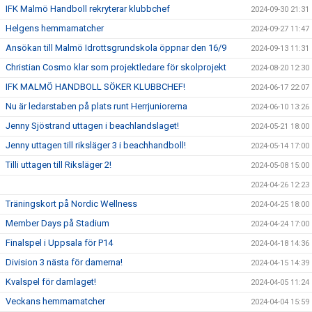
IFK Malmö Handboll rekryterar klubbchef
2024-09-30 21:31
Helgens hemmamatcher
2024-09-27 11:47
Ansökan till Malmö Idrottsgrundskola öppnar den 16/9
2024-09-13 11:31
Christian Cosmo klar som projektledare för skolprojekt
2024-08-20 12:30
IFK MALMÖ HANDBOLL SÖKER KLUBBCHEF!
2024-06-17 22:07
Nu är ledarstaben på plats runt Herrjuniorerna
2024-06-10 13:26
Jenny Sjöstrand uttagen i beachlandslaget!
2024-05-21 18:00
Jenny uttagen till riksläger 3 i beachhandboll!
2024-05-14 17:00
Tilli uttagen till Riksläger 2!
2024-05-08 15:00
2024-04-26 12:23
Träningskort på Nordic Wellness
2024-04-25 18:00
Member Days på Stadium
2024-04-24 17:00
Finalspel i Uppsala för P14
2024-04-18 14:36
Division 3 nästa för damerna!
2024-04-15 14:39
Kvalspel för damlaget!
2024-04-05 11:24
Veckans hemmamatcher
2024-04-04 15:59