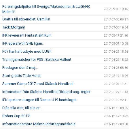
Föreningsbiljetter till Sverige/Makedonien & LUGI/HK
2017-09-06 10:15
Malmö!
Grattis till stipendiet, Camilla!
2017-07-06 09:17
Tack Morgan!
2017-07-03 19:04
IFK levererar!! Fantastiskt Kul!!
2017-05-17 21:10
IFK spelare till SHE ligan.
2017-05-07 10:08
F07 har haft utbyte med LUGI!
2017-04-29 15:24
Träningsmatcher för P05 i Baltiska Hallen!
2017-04-29 15:22
Fredagen den 5 maj...
2017-04-28 08:30
Stort grattis Tilde Holst!
2017-02-17 13:29
Summer Camp 2017 med Skånsk Handboll.
2017-02-07 11:31
Information från Skånes Handbollförbund ang. regler
2017-01-27 11:43
IFK spelare uttagen till Damer U19 landslaget.
2017-01-10 22:11
Från alla oss, till alla er...
2016-12-16 08:05
Bohus Cup 2017!
2016-12-12 13:22
Informationsmöte Malmö Idrottsgrundskola
2016-12-12 09:58