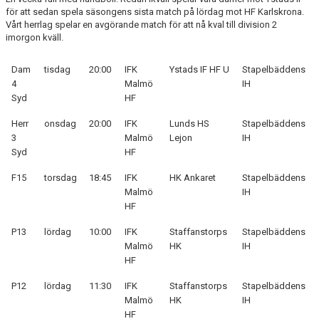
för att sedan spela säsongens sista match på lördag mot HF Karlskrona.
BILDGALLERI
Vårt herrlag spelar en avgörande match för att nå kval till division 2
imorgon kväll.
MATCHER
Dam
tisdag
20:00
IFK
Ystads IF HF U
Stapelbäddens
FÖRENINGEN
4
Malmö
IH
Syd
HF
LÄNKAR
Herr
onsdag
20:00
IFK
Lunds HS
Stapelbäddens
ÅRSHJUL
3
Malmö
Lejon
IH
Syd
HF
IDROTTSSKADA
F15
torsdag
18:45
IFK
HK Ankaret
Stapelbäddens
Malmö
IH
PARTNERS & SPONSRING
HF
TRÄNINGSKLÄDER
P13
lördag
10:00
IFK
Staffanstorps
Stapelbäddens
Malmö
HK
IH
HF
OM OSS
P12
lördag
11:30
IFK
Staffanstorps
Stapelbäddens
KÖPA TRÄNINGSKORT NORDIC WELLNESS
Malmö
HK
IH
HF