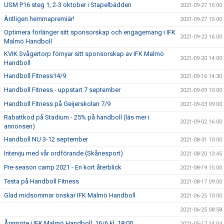
USM P16 steg 1, 2-3 oktober i Stapelbädden
2021-09-27 15:00
Äntligen hemmapremiär!
2021-09-27 15:00
Optimera förlänger sitt sponsorskap och engagemang i IFK
2021-09-23 16:00
Malmö Handboll
KVIK Svågertorp förnyar sitt sponsorskap av IFK Malmö
2021-09-20 14:00
Handboll
Handboll Fitness14/9
2021-09-16 14:30
Handboll Fitness - uppstart 7 september
2021-09-09 10:00
Handboll Fitness på Geijerskolan 7/9
2021-09-03 09:00
Rabattkod på Stadium - 25% på handboll (läs mer i
2021-09-02 16:00
annonsen)
Handboll NU 3-12 september
2021-08-31 10:00
Intervju med vår ordförande (Skånesport)
2021-08-20 13:45
Pre-season camp 2021 - En kort återblick
2021-08-19 15:00
Testa på Handboll Fitness
2021-08-17 09:00
Glad midsommar önskar IFK Malmö Handboll
2021-06-25 10:00
2021-06-25 08:58
Årsmöte i IFK Malmö Handboll: 16/6 kl. 18:00
2021-05-17 14:04