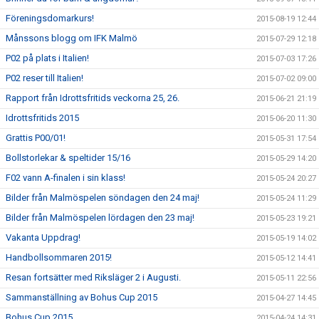
Föreningsdomarkurs!
2015-08-19 12:44
Månssons blogg om IFK Malmö
2015-07-29 12:18
P02 på plats i Italien!
2015-07-03 17:26
P02 reser till Italien!
2015-07-02 09:00
Rapport från Idrottsfritids veckorna 25, 26.
2015-06-21 21:19
Idrottsfritids 2015
2015-06-20 11:30
Grattis P00/01!
2015-05-31 17:54
Bollstorlekar & speltider 15/16
2015-05-29 14:20
F02 vann A-finalen i sin klass!
2015-05-24 20:27
Bilder från Malmöspelen söndagen den 24 maj!
2015-05-24 11:29
Bilder från Malmöspelen lördagen den 23 maj!
2015-05-23 19:21
Vakanta Uppdrag!
2015-05-19 14:02
Handbollsommaren 2015!
2015-05-12 14:41
Resan fortsätter med Riksläger 2 i Augusti.
2015-05-11 22:56
Sammanställning av Bohus Cup 2015
2015-04-27 14:45
Bohus Cup 2015
2015-04-24 14:31