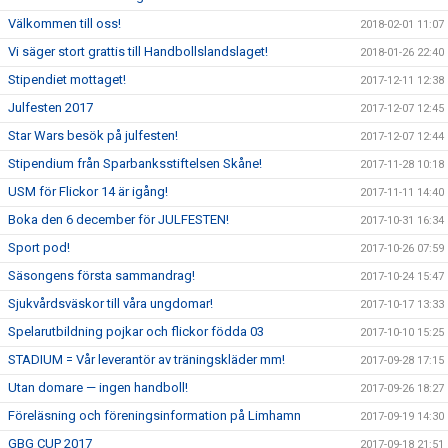
Välkommen till oss!
2018-02-01 11:07
Vi säger stort grattis till Handbollslandslaget!
2018-01-26 22:40
Stipendiet mottaget!
2017-12-11 12:38
Julfesten 2017
2017-12-07 12:45
Star Wars besök på julfesten!
2017-12-07 12:44
Stipendium från Sparbanksstiftelsen Skåne!
2017-11-28 10:18
USM för Flickor 14 är igång!
2017-11-11 14:40
Boka den 6 december för JULFESTEN!
2017-10-31 16:34
Sport pod!
2017-10-26 07:59
Säsongens första sammandrag!
2017-10-24 15:47
Sjukvårdsväskor till våra ungdomar!
2017-10-17 13:33
Spelarutbildning pojkar och flickor födda 03
2017-10-10 15:25
STADIUM = Vår leverantör av träningskläder mm!
2017-09-28 17:15
Utan domare — ingen handboll!
2017-09-26 18:27
Föreläsning och föreningsinformation på Limhamn
2017-09-19 14:30
GBG CUP 2017
2017-09-18 21:51