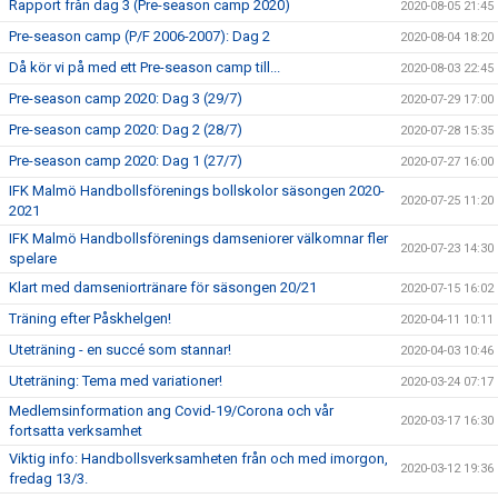
Rapport från dag 3 (Pre-season camp 2020)
2020-08-05 21:45
Pre-season camp (P/F 2006-2007): Dag 2
2020-08-04 18:20
Då kör vi på med ett Pre-season camp till...
2020-08-03 22:45
Pre-season camp 2020: Dag 3 (29/7)
2020-07-29 17:00
Pre-season camp 2020: Dag 2 (28/7)
2020-07-28 15:35
Pre-season camp 2020: Dag 1 (27/7)
2020-07-27 16:00
IFK Malmö Handbollsförenings bollskolor säsongen 2020-
2020-07-25 11:20
2021
IFK Malmö Handbollsförenings damseniorer välkomnar fler
2020-07-23 14:30
spelare
Klart med damseniortränare för säsongen 20/21
2020-07-15 16:02
Träning efter Påskhelgen!
2020-04-11 10:11
Uteträning - en succé som stannar!
2020-04-03 10:46
Uteträning: Tema med variationer!
2020-03-24 07:17
Medlemsinformation ang Covid-19/Corona och vår
2020-03-17 16:30
fortsatta verksamhet
Viktig info: Handbollsverksamheten från och med imorgon,
2020-03-12 19:36
fredag 13/3.