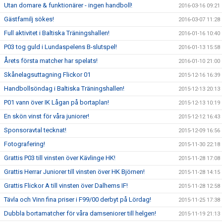
Utan domare & funktionärer - ingen handboll!
2016-03-16 09:21
Gästfamilj sökes!
2016-03-07 11:28
Full aktivitet i Baltiska Träningshallen!
2016-01-16 10:40
P03 tog guld i Lundaspelens B-slutspel!
2016-01-13 15:58
Årets första matcher har spelats!
2016-01-10 21:00
Skånelagsuttagning Flickor 01
2015-12-16 16:39
Handbollsöndag i Baltiska Träningshallen!
2015-12-13 20:13
P01 vann över IK Lågan på bortaplan!
2015-12-13 10:19
En skön vinst för våra juniorer!
2015-12-12 16:43
Sponsoravtal tecknat!
2015-12-09 16:56
Fotografering!
2015-11-30 22:18
Grattis P03 till vinsten över Kävlinge HK!
2015-11-28 17:08
Grattis Herrar Juniorer till vinsten över HK Björnen!
2015-11-28 14:15
Grattis Flickor A till vinsten över Dalhems IF!
2015-11-28 12:58
Tävla och Vinn fina priser i F99/00 derbyt på Lördag!
2015-11-25 17:38
Dubbla bortamatcher för våra damseniorer till helgen!
2015-11-19 21:13