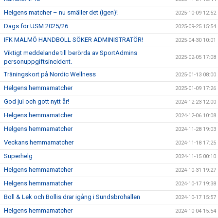
Helgens matcher – nu smäller det (igen)!
2025-10-09 12:52
Dags för USM 2025/26
2025-09-25 15:54
IFK MALMÖ HANDBOLL SÖKER ADMINISTRATÖR!
2025-04-30 10:01
Viktigt meddelande till berörda av SportAdmins
2025-02-05 17:08
personuppgiftsincident.
Träningskort på Nordic Wellness
2025-01-13 08:00
Helgens hemmamatcher
2025-01-09 17:26
God jul och gott nytt år!
2024-12-23 12:00
Helgens hemmamatcher
2024-12-06 10:08
Helgens hemmamatcher
2024-11-28 19:03
Veckans hemmamatcher
2024-11-18 17:25
Superhelg
2024-11-15 00:10
Helgens hemmamatcher
2024-10-31 19:27
Helgens hemmamatcher
2024-10-17 19:38
Boll & Lek och Bollis drar igång i Sundsbrohallen
2024-10-17 15:57
Helgens hemmamatcher
2024-10-04 15:54