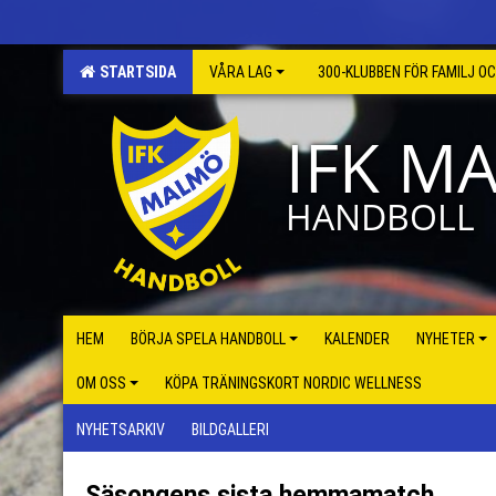
STARTSIDA
VÅRA LAG
300-KLUBBEN FÖR FAMILJ O
IFK M
HANDBOLL
HEM
BÖRJA SPELA HANDBOLL
KALENDER
NYHETER
OM OSS
KÖPA TRÄNINGSKORT NORDIC WELLNESS
NYHETSARKIV
BILDGALLERI
Säsongens sista hemmamatch