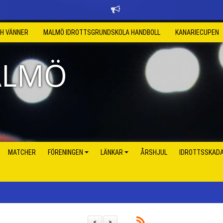
CH VÄNNER
MALMÖ IDROTTSGRUNDSKOLA HANDBOLL
KANARIECUPEN
ALMÖ
MATCHER
FÖRENINGEN
LÄNKAR
ÅRSHJUL
IDROTTSSKAD
<
>