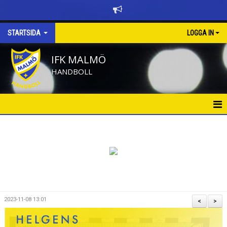
STARTSIDA
LOGGA IN
IFK MALMÖ
HANDBOLL
HEM
BÖRJA SPELA HANDBOLL
KALENDER
NYHETER
2023-11-08 13:01
<
>
NYHETSARKIV