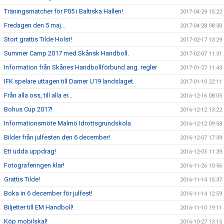
Träningsmatcher för P05 i Baltiska Hallen!
2017-04-29 15:22
Fredagen den 5 maj...
2017-04-28 08:30
Stort grattis Tilde Holst!
2017-02-17 13:29
Summer Camp 2017 med Skånsk Handboll.
2017-02-07 11:31
Information från Skånes Handbollförbund ang. regler
2017-01-27 11:43
IFK spelare uttagen till Damer U19 landslaget.
2017-01-10 22:11
Från alla oss, till alla er...
2016-12-16 08:05
Bohus Cup 2017!
2016-12-12 13:22
Informationsmöte Malmö Idrottsgrundskola
2016-12-12 09:58
Bilder från julfesten den 6 december!
2016-12-07 17:39
Ett udda uppdrag!
2016-12-05 11:39
Fotograferingen klar!
2016-11-26 10:56
Grattis Tilde!
2016-11-14 15:37
Boka in 6 december för julfest!
2016-11-14 12:59
Biljetter till EM Handboll!
2016-11-10 19:11
Köp mobilskal!
2016-10-27 13:15