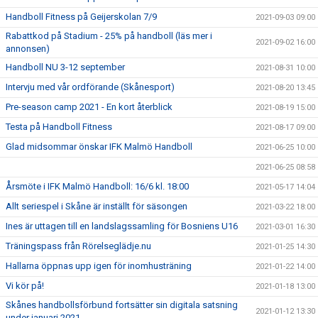
Handboll Fitness på Geijerskolan 7/9
2021-09-03 09:00
Rabattkod på Stadium - 25% på handboll (läs mer i
2021-09-02 16:00
annonsen)
Handboll NU 3-12 september
2021-08-31 10:00
Intervju med vår ordförande (Skånesport)
2021-08-20 13:45
Pre-season camp 2021 - En kort återblick
2021-08-19 15:00
Testa på Handboll Fitness
2021-08-17 09:00
Glad midsommar önskar IFK Malmö Handboll
2021-06-25 10:00
2021-06-25 08:58
Årsmöte i IFK Malmö Handboll: 16/6 kl. 18:00
2021-05-17 14:04
Allt seriespel i Skåne är inställt för säsongen
2021-03-22 18:00
Ines är uttagen till en landslagssamling för Bosniens U16
2021-03-01 16:30
Träningspass från Rörelseglädje.nu
2021-01-25 14:30
Hallarna öppnas upp igen för inomhusträning
2021-01-22 14:00
Vi kör på!
2021-01-18 13:00
Skånes handbollsförbund fortsätter sin digitala satsning
2021-01-12 13:30
under januari 2021