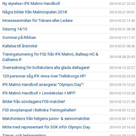
Ny styrelse i IFK Malmö Handboll
2014-05-27 22:52
Några bilder från Malmöspelen 2014!
2014-05-27 09:01
Intresseanmälan för Tränare eller Ledare
2014-05-22 14:30
Säsong 14/15
2014-05-21 08:38
Sommar på Ribban
2014-05-19 17:37
Kallelse till årsmöte!
2014-05-07 08:36
Träningsturnering för F02 från IFK Malmö, Balleup HC &
2014-04-28 20:43
Dalhems IF
Överraskning för bollskolans alla glada deltagare!
2014-04-14 22:27
120 personer såg IFK vinna över Trelleborgs HF!
2014-03-20 22:54
IFK Malmö Handboll arrangerar "Olympic Day"!
2014-03-10 10:32
IFK Malmö Handboll + Linnéskolan + MFF!
2014-02-13 22:28
Bilder från söndagens F03-matcher!
2014-02-10 21:08
F03 storplanspel i Baltiska Träningshallen!
2014-02-09 12:22
Matchvideos från helgens junior- & seniormatcher.
2014-02-04 17:49
Möte med representant för SOK inför Olympic Day.
2014-01-29 16:53
Tränar- och ledarsamling
2014-01-29 16:50