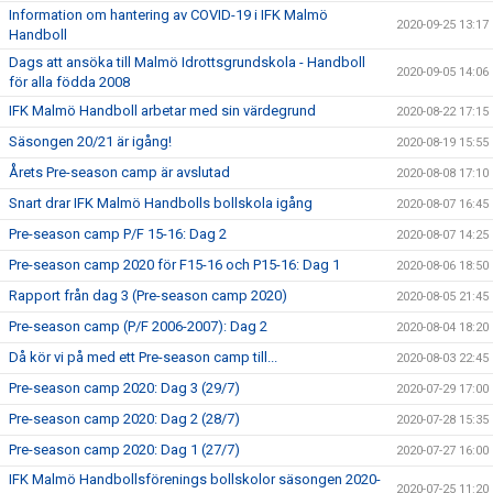
Information om hantering av COVID-19 i IFK Malmö
2020-09-25 13:17
Handboll
Dags att ansöka till Malmö Idrottsgrundskola - Handboll
2020-09-05 14:06
för alla födda 2008
IFK Malmö Handboll arbetar med sin värdegrund
2020-08-22 17:15
Säsongen 20/21 är igång!
2020-08-19 15:55
Årets Pre-season camp är avslutad
2020-08-08 17:10
Snart drar IFK Malmö Handbolls bollskola igång
2020-08-07 16:45
Pre-season camp P/F 15-16: Dag 2
2020-08-07 14:25
Pre-season camp 2020 för F15-16 och P15-16: Dag 1
2020-08-06 18:50
Rapport från dag 3 (Pre-season camp 2020)
2020-08-05 21:45
Pre-season camp (P/F 2006-2007): Dag 2
2020-08-04 18:20
Då kör vi på med ett Pre-season camp till...
2020-08-03 22:45
Pre-season camp 2020: Dag 3 (29/7)
2020-07-29 17:00
Pre-season camp 2020: Dag 2 (28/7)
2020-07-28 15:35
Pre-season camp 2020: Dag 1 (27/7)
2020-07-27 16:00
IFK Malmö Handbollsförenings bollskolor säsongen 2020-
2020-07-25 11:20