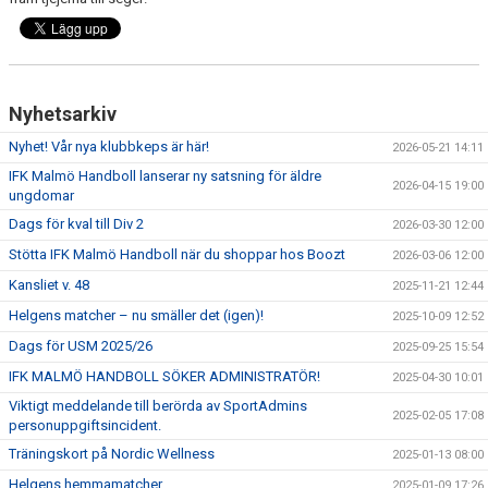
Nyhetsarkiv
Nyhet! Vår nya klubbkeps är här!
2026-05-21 14:11
IFK Malmö Handboll lanserar ny satsning för äldre
2026-04-15 19:00
ungdomar
Dags för kval till Div 2
2026-03-30 12:00
Stötta IFK Malmö Handboll när du shoppar hos Boozt
2026-03-06 12:00
Kansliet v. 48
2025-11-21 12:44
Helgens matcher – nu smäller det (igen)!
2025-10-09 12:52
Dags för USM 2025/26
2025-09-25 15:54
IFK MALMÖ HANDBOLL SÖKER ADMINISTRATÖR!
2025-04-30 10:01
Viktigt meddelande till berörda av SportAdmins
2025-02-05 17:08
personuppgiftsincident.
Träningskort på Nordic Wellness
2025-01-13 08:00
Helgens hemmamatcher
2025-01-09 17:26