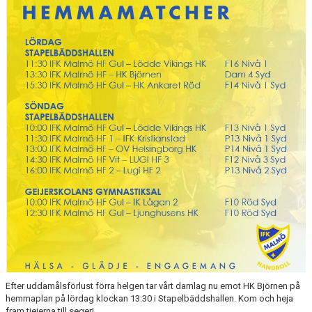
BILDGALLERI
MATCHER
FÖRENINGEN
LÄNKAR
ÅRSHJUL
IDROTTSSKADA
PARTNERS & SPONSRING
TRÄNINGSKLÄDER
OM OSS
Efter uddamålsförlust förra helgen tar vårt damlag nu emot HK Björnen på
KÖPA TRÄNINGSKORT NORDIC WELLNESS
hemmaplan på lördag klockan 13:30 i Stapelbäddshallen. Kom och heja
fram tjejerna till seger!