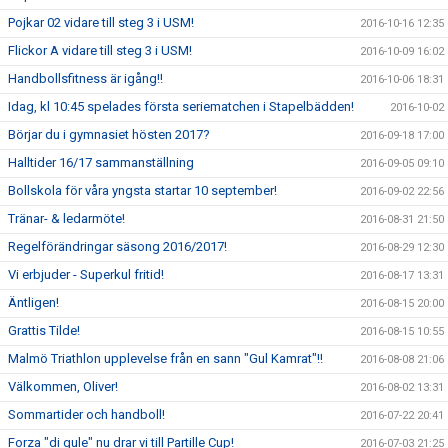
Pojkar 02 vidare till steg 3 i USM!
2016-10-16 12:35
Flickor A vidare till steg 3 i USM!
2016-10-09 16:02
Handbollsfitness är igång!!
2016-10-06 18:31
Idag, kl 10:45 spelades första seriematchen i Stapelbädden!
2016-10-02
Börjar du i gymnasiet hösten 2017?
2016-09-18 17:00
Halltider 16/17 sammanställning
2016-09-05 09:10
Bollskola för våra yngsta startar 10 september!
2016-09-02 22:56
Tränar- & ledarmöte!
2016-08-31 21:50
Regelförändringar säsong 2016/2017!
2016-08-29 12:30
Vi erbjuder - Superkul fritid!
2016-08-17 13:31
Äntligen!
2016-08-15 20:00
Grattis Tilde!
2016-08-15 10:55
Malmö Triathlon upplevelse från en sann "Gul Kamrat"!!
2016-08-08 21:06
Välkommen, Oliver!
2016-08-02 13:31
Sommartider och handboll!
2016-07-22 20:41
Forza "di gule" nu drar vi till Partille Cup!
2016-07-03 21:25