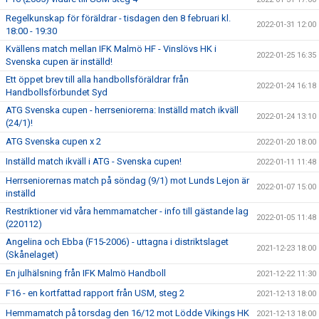
Regelkunskap för föräldrar - tisdagen den 8 februari kl.
2022-01-31 12:00
18:00 - 19:30
Kvällens match mellan IFK Malmö HF - Vinslövs HK i
2022-01-25 16:35
Svenska cupen är inställd!
Ett öppet brev till alla handbollsföräldrar från
2022-01-24 16:18
Handbollsförbundet Syd
ATG Svenska cupen - herrseniorerna: Inställd match ikväll
2022-01-24 13:10
(24/1)!
ATG Svenska cupen x 2
2022-01-20 18:00
Inställd match ikväll i ATG - Svenska cupen!
2022-01-11 11:48
Herrseniorernas match på söndag (9/1) mot Lunds Lejon är
2022-01-07 15:00
inställd
Restriktioner vid våra hemmamatcher - info till gästande lag
2022-01-05 11:48
(220112)
Angelina och Ebba (F15-2006) - uttagna i distriktslaget
2021-12-23 18:00
(Skånelaget)
En julhälsning från IFK Malmö Handboll
2021-12-22 11:30
F16 - en kortfattad rapport från USM, steg 2
2021-12-13 18:00
Hemmamatch på torsdag den 16/12 mot Lödde Vikings HK
2021-12-13 18:00