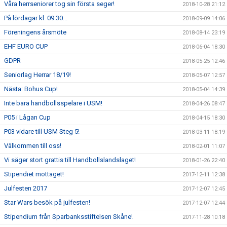
Våra herrseniorer tog sin första seger!
2018-10-28 21:12
På lördagar kl. 09:30...
2018-09-09 14:06
Föreningens årsmöte
2018-08-14 23:19
EHF EURO CUP
2018-06-04 18:30
GDPR
2018-05-25 12:46
Seniorlag Herrar 18/19!
2018-05-07 12:57
Nästa: Bohus Cup!
2018-05-04 14:39
Inte bara handbollsspelare i USM!
2018-04-26 08:47
P05 i Lågan Cup
2018-04-15 18:30
P03 vidare till USM Steg 5!
2018-03-11 18:19
Välkommen till oss!
2018-02-01 11:07
Vi säger stort grattis till Handbollslandslaget!
2018-01-26 22:40
Stipendiet mottaget!
2017-12-11 12:38
Julfesten 2017
2017-12-07 12:45
Star Wars besök på julfesten!
2017-12-07 12:44
Stipendium från Sparbanksstiftelsen Skåne!
2017-11-28 10:18