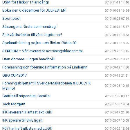
USM för Flickor 14 är igång!
2017-11-11 14:40
Boka den 6 december för JULFESTEN!
2017-10-31 16:34
Sport pod!
2017-10-26 07:59
Säsongens första sammandrag!
2017-10-24 15:47
Sjukvårdsväskor till våra ungdomar!
2017-10-17 13:33
Spelarutbildning pojkar och flickor födda 03
2017-10-10 15:25
STADIUM = Vår leverantör av träningskläder mm!
2017-09-28 17:15
Utan domare — ingen handboll!
2017-09-26 18:27
Föreläsning och föreningsinformation på Limhamn
2017-09-19 14:30
GBG CUP 2017
2017-09-18 21:51
Föreningsbiljetter till Sverige/Makedonien & LUGI/HK
2017-09-06 10:15
Malmö!
Grattis till stipendiet, Camilla!
2017-07-06 09:17
Tack Morgan!
2017-07-03 19:04
IFK levererar!! Fantastiskt Kul!!
2017-05-17 21:10
IFK spelare till SHE ligan.
2017-05-07 10:08
F07 har haft utbyte med LUGI!
2017-04-29 15:24