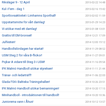
Riksläger 9 - 12 April
2015-02-22 14:48
Kul i Fem - dag 1
2015-02-16 19:42
Sportlovsaktivitet i Limhamns Sporthall!
2015-02-02 11:59
Uppstartsmöte för vårt damlag!
2015-01-29 14:23
Vi utökar med ett damlag!
2015-01-08 13:01
Grattis till EM-bronset!
2014-12-21 17:09
Julfesten!
2014-12-05 19:12
Handbollslördagen har startat!
2014-11-29 08:52
USM Steg 2 för våra B-flickor!
2014-11-27 09:01
Pojkar A vidare till Steg 3 i USM!
2014-11-16 09:54
IFK Malmö Handboll utökar styrelsen!
2014-11-11 21:44
Tränar- och ledarträff!
2014-11-06 22:03
Glada F04 i Baltiska Träningshallen!
2014-10-26 23:51
IFK Malmö Handboll utökar bemanningen!
2014-10-20 17:15
Minihandboll - introduktionen till handboll!
2014-10-20 10:36
Juniorerna vann i Åhus!
2014-10-12 13:57