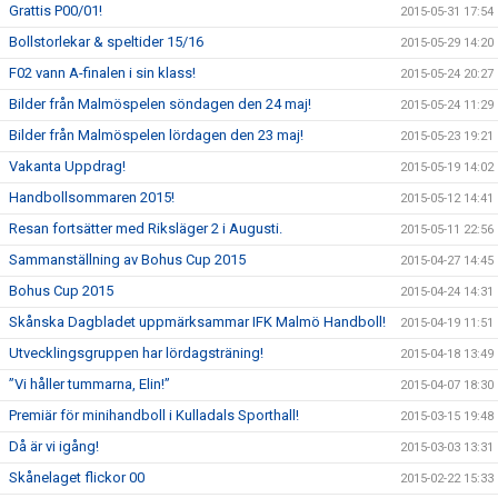
Grattis P00/01!
2015-05-31 17:54
Bollstorlekar & speltider 15/16
2015-05-29 14:20
F02 vann A-finalen i sin klass!
2015-05-24 20:27
Bilder från Malmöspelen söndagen den 24 maj!
2015-05-24 11:29
Bilder från Malmöspelen lördagen den 23 maj!
2015-05-23 19:21
Vakanta Uppdrag!
2015-05-19 14:02
Handbollsommaren 2015!
2015-05-12 14:41
Resan fortsätter med Riksläger 2 i Augusti.
2015-05-11 22:56
Sammanställning av Bohus Cup 2015
2015-04-27 14:45
Bohus Cup 2015
2015-04-24 14:31
Skånska Dagbladet uppmärksammar IFK Malmö Handboll!
2015-04-19 11:51
Utvecklingsgruppen har lördagsträning!
2015-04-18 13:49
”Vi håller tummarna, Elin!”
2015-04-07 18:30
Premiär för minihandboll i Kulladals Sporthall!
2015-03-15 19:48
Då är vi igång!
2015-03-03 13:31
Skånelaget flickor 00
2015-02-22 15:33