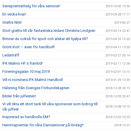
Seriepremiärhelg för våra seniorer!
2019-10-06 19:36
En vecka kvar!
2019-09-28 17:17
Grattis Nils!
2019-06-27
Stort grattis till vår fantastiska ledare Christine Lindgren
2019-05-14 22:47
Brinner du också för sport och älskar att hjälpa till?
2019-04-25 15:00
Grönt Kort — även för handboll!
2019-04-11 13:00
Ledarträff
2019-02-27 20:14
IFK Malmö HF:s framtid!
2019-02-11 12:58
Föreningsgalan 10 maj 2019
2019-02-01 15:15
Vill ni nominera IFK Malmö Handboll
2019-01-29 13:39
Hälsning från Sveriges Förbundskapten
2018-12-28 20:15
Bilder från julfesten!
2018-12-09 20:47
Vi vill rikta ett stort tack till våra sponsorer som bidrog till
2018-12-08 10:10
vår julfest
Inspirerad av handbolls-EM?
2018-12-02 10:53
Hemmapremiär för våra Damseniorer på lördag!!
2018-10-31