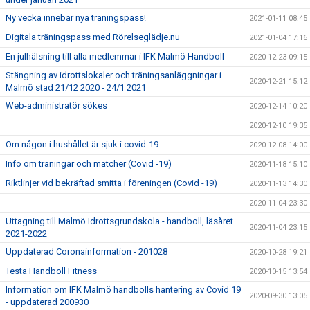
Ny vecka innebär nya träningspass!
2021-01-11 08:45
Digitala träningspass med Rörelseglädje.nu
2021-01-04 17:16
En julhälsning till alla medlemmar i IFK Malmö Handboll
2020-12-23 09:15
Stängning av idrottslokaler och träningsanläggningar i
2020-12-21 15:12
Malmö stad 21/12 2020 - 24/1 2021
Web-administratör sökes
2020-12-14 10:20
2020-12-10 19:35
Om någon i hushållet är sjuk i covid-19
2020-12-08 14:00
Info om träningar och matcher (Covid -19)
2020-11-18 15:10
Riktlinjer vid bekräftad smitta i föreningen (Covid -19)
2020-11-13 14:30
2020-11-04 23:30
Uttagning till Malmö Idrottsgrundskola - handboll, läsåret
2020-11-04 23:15
2021-2022
Uppdaterad Coronainformation - 201028
2020-10-28 19:21
Testa Handboll Fitness
2020-10-15 13:54
Information om IFK Malmö handbolls hantering av Covid 19
2020-09-30 13:05
- uppdaterad 200930