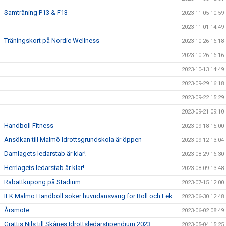
Samträning P13 & F13
2023-11-05 10:59
2023-11-01 14:49
Träningskort på Nordic Wellness
2023-10-26 16:18
2023-10-26 16:16
2023-10-13 14:49
2023-09-29 16:18
2023-09-22 15:29
2023-09-21 09:10
Handboll Fitness
2023-09-18 15:00
Ansökan till Malmö Idrottsgrundskola är öppen
2023-09-12 13:04
Damlagets ledarstab är klar!
2023-08-29 16:30
Herrlagets ledarstab är klar!
2023-08-09 13:48
Rabattkupong på Stadium
2023-07-15 12:00
IFK Malmö Handboll söker huvudansvarig för Boll och Lek
2023-06-30 12:48
Årsmöte
2023-06-02 08:49
Grattis Nils till Skånes Idrottsledarstipendium 2023
2023-05-04 15:25