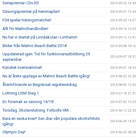
Seriepremiär i Div.3S!
2014-09-26 14:34
Säsongspremiär på hemmaplan!
2014-09-21 15:44
F04 spelar träningsmatcher!
2014-09-20 14:57
Allt för Malmöhandbollen!
2014-09-14 16:03
Nu har vi startat på Linnéskolan i Limhamn!
2014-09-12 13:41
Bilder från Malmö Beach Battle 2014!
2014-09-08 18:16
Uppdaterad igen: Tid för funktionärsutbildning 29
2014-09-07 18:31
september
Kansliet översvämmat!
2014-09-01 18:53
Nu är årets upplaga av Malmö Beach Battle igång!
2014-08-22 16:30
Återinförande av Begränsat registerutdrag
2014-08-06 12:55
Lottning USM Steg 1.
2014-07-18 21:31
En försmak av säsong 14/15!
2014-07-02 15:03
Torsdag. Skolavslutning. Fotbolls-VM...
2014-06-12 22:33
Bara en vecka kvar!! Sen drar vårt populära idrottsfritids
2014-06-09 14:07
igång!
Olympic Day!
2014-06-05 08:28