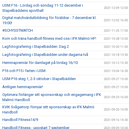
USM F16 - Lördag och söndag 11-12 december i
2021-12-09 12:00
Stapelbäddens sporthall
Digital matchvärdutbildning för föräldrar - 7 december kl.
2021-12-02 16:00
19:00!
#SCHYSSTMATCH
2021-11-25 17:00
Kom och träna handboll fitness med oss i IFK Malmö HF!
2021-10-28 15:00
Lagfotografering i Stapelbädden: Dag 2
2021-10-20 11:00
Lagfotografering i Stapelbädden under dagarna två
2021-10-18 19:30
Hemmapremiär för damlaget på lördag 16/10
2021-10-12 15:30
P16 och P15 i farten i USM
2021-10-04 16:30
USM P16 steg 1, 2-3 oktober i Stapelbädden
2021-09-27 15:00
Äntligen hemmapremiär!
2021-09-27 15:00
Optimera förlänger sitt sponsorskap och engagemang i IFK
2021-09-23 16:00
Malmö Handboll
KVIK Svågertorp förnyar sitt sponsorskap av IFK Malmö
2021-09-20 14:00
Handboll
Handboll Fitness14/9
2021-09-16 14:30
Handboll Fitness - uppstart 7 september
2021-09-09 10:00