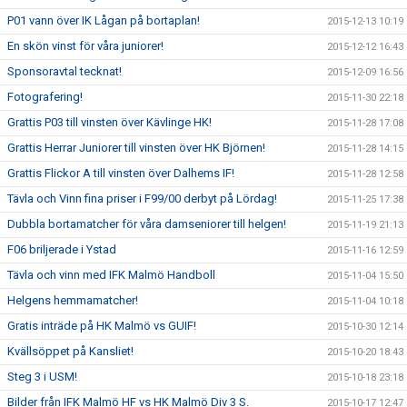
P01 vann över IK Lågan på bortaplan!
2015-12-13 10:19
En skön vinst för våra juniorer!
2015-12-12 16:43
Sponsoravtal tecknat!
2015-12-09 16:56
Fotografering!
2015-11-30 22:18
Grattis P03 till vinsten över Kävlinge HK!
2015-11-28 17:08
Grattis Herrar Juniorer till vinsten över HK Björnen!
2015-11-28 14:15
Grattis Flickor A till vinsten över Dalhems IF!
2015-11-28 12:58
Tävla och Vinn fina priser i F99/00 derbyt på Lördag!
2015-11-25 17:38
Dubbla bortamatcher för våra damseniorer till helgen!
2015-11-19 21:13
F06 briljerade i Ystad
2015-11-16 12:59
Tävla och vinn med IFK Malmö Handboll
2015-11-04 15:50
Helgens hemmamatcher!
2015-11-04 10:18
Gratis inträde på HK Malmö vs GUIF!
2015-10-30 12:14
Kvällsöppet på Kansliet!
2015-10-20 18:43
Steg 3 i USM!
2015-10-18 23:18
Bilder från IFK Malmö HF vs HK Malmö Div 3 S.
2015-10-17 12:47