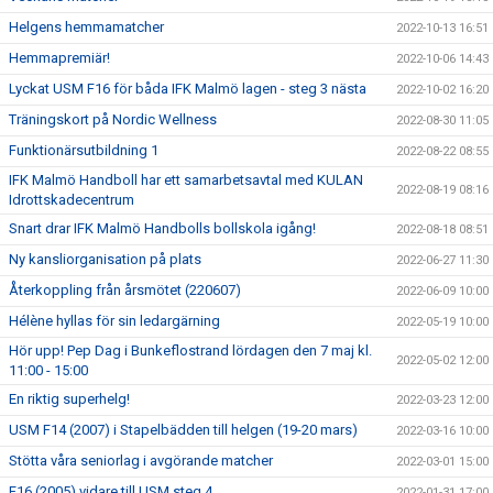
Helgens hemmamatcher
2022-10-13 16:51
Hemmapremiär!
2022-10-06 14:43
Lyckat USM F16 för båda IFK Malmö lagen - steg 3 nästa
2022-10-02 16:20
Träningskort på Nordic Wellness
2022-08-30 11:05
Funktionärsutbildning 1
2022-08-22 08:55
IFK Malmö Handboll har ett samarbetsavtal med KULAN
2022-08-19 08:16
Idrottskadecentrum
Snart drar IFK Malmö Handbolls bollskola igång!
2022-08-18 08:51
Ny kansliorganisation på plats
2022-06-27 11:30
Återkoppling från årsmötet (220607)
2022-06-09 10:00
Hélène hyllas för sin ledargärning
2022-05-19 10:00
Hör upp! Pep Dag i Bunkeflostrand lördagen den 7 maj kl.
2022-05-02 12:00
11:00 - 15:00
En riktig superhelg!
2022-03-23 12:00
USM F14 (2007) i Stapelbädden till helgen (19-20 mars)
2022-03-16 10:00
Stötta våra seniorlag i avgörande matcher
2022-03-01 15:00
F16 (2005) vidare till USM steg 4
2022-01-31 17:00