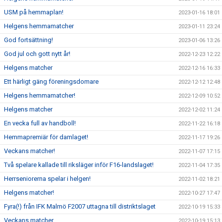
USM på hemmaplan!
2023-01-16 18:01
Helgens hemmamatcher
2023-01-11 23:24
God fortsättning!
2023-01-06 13:26
God jul och gott nytt år!
2022-12-23 12:22
Helgens matcher
2022-12-16 16:33
Ett härligt gäng föreningsdomare
2022-12-12 12:48
Helgens hemmamatcher!
2022-12-09 10:52
Helgens matcher
2022-12-02 11:24
En vecka full av handboll!
2022-11-22 16:18
Hemmapremiär för damlaget!
2022-11-17 19:26
Veckans matcher!
2022-11-07 17:15
Två spelare kallade till riksläger inför F16-landslaget!
2022-11-04 17:35
Herrseniorerna spelar i helgen!
2022-11-02 18:21
Helgens matcher!
2022-10-27 17:47
Fyra(!) från IFK Malmö F2007 uttagna till distriktslaget
2022-10-19 15:33
Veckans matcher
2022-10-19 15:13