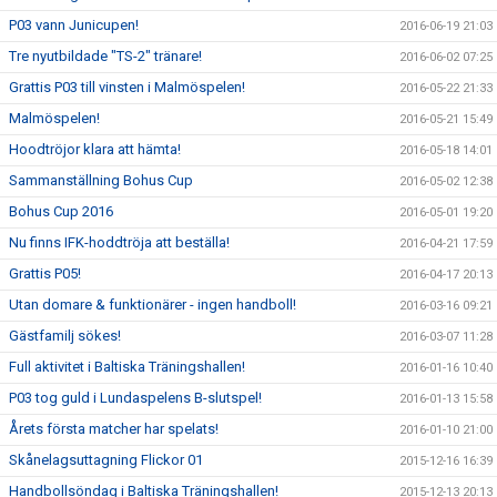
P03 vann Junicupen!
2016-06-19 21:03
Tre nyutbildade "TS-2" tränare!
2016-06-02 07:25
Grattis P03 till vinsten i Malmöspelen!
2016-05-22 21:33
Malmöspelen!
2016-05-21 15:49
Hoodtröjor klara att hämta!
2016-05-18 14:01
Sammanställning Bohus Cup
2016-05-02 12:38
Bohus Cup 2016
2016-05-01 19:20
Nu finns IFK-hoddtröja att beställa!
2016-04-21 17:59
Grattis P05!
2016-04-17 20:13
Utan domare & funktionärer - ingen handboll!
2016-03-16 09:21
Gästfamilj sökes!
2016-03-07 11:28
Full aktivitet i Baltiska Träningshallen!
2016-01-16 10:40
P03 tog guld i Lundaspelens B-slutspel!
2016-01-13 15:58
Årets första matcher har spelats!
2016-01-10 21:00
Skånelagsuttagning Flickor 01
2015-12-16 16:39
Handbollsöndag i Baltiska Träningshallen!
2015-12-13 20:13