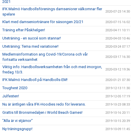
2021
IFK Malmö Handbollsförenings damseniorer välkomnar fler
2020-07-23 14:30
spelare
Klart med damseniortränare för säsongen 20/21
2020-07-15 16:02
Träning efter Påskhelgen!
2020-04-11 10:11
Uteträning - en succé som stannar!
2020-04-03 10:46
Uteträning: Tema med variationer!
2020-03-24 07:17
Medlemsinformation ang Covid-19/Corona och vår
2020-03-17 16:30
fortsatta verksamhet
Viktig info: Handbollsverksamheten från och med imorgon,
2020-03-12 19:36
fredag 13/3.
IFK Malmö Handboll på Handbolls-EM!
2020-01-21 07:30
Toughest 2020
2019-12-13 11:30
Julfesten!
2019-12-05 17:19
Nu är äntligen våra IFK-Hoodies redo för leverans.
2019-10-23 08:33
Grattis till Bronsmedaljen i World Beach Games!
2019-10-16 20:11
"Alla är vi stjärnor"
2019-10-15 20:39
Ny träningsgrupp!
2019-10-09 11:45