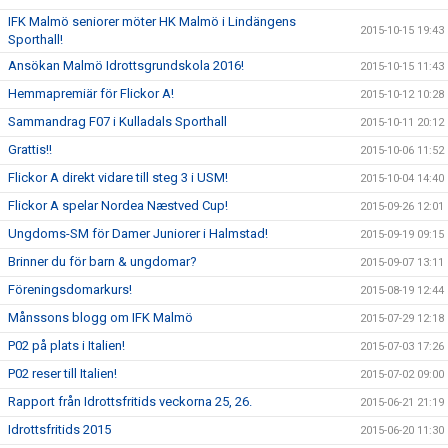
IFK Malmö seniorer möter HK Malmö i Lindängens
2015-10-15 19:43
Sporthall!
Ansökan Malmö Idrottsgrundskola 2016!
2015-10-15 11:43
Hemmapremiär för Flickor A!
2015-10-12 10:28
Sammandrag F07 i Kulladals Sporthall
2015-10-11 20:12
Grattis!!
2015-10-06 11:52
Flickor A direkt vidare till steg 3 i USM!
2015-10-04 14:40
Flickor A spelar Nordea Næstved Cup!
2015-09-26 12:01
Ungdoms-SM för Damer Juniorer i Halmstad!
2015-09-19 09:15
Brinner du för barn & ungdomar?
2015-09-07 13:11
Föreningsdomarkurs!
2015-08-19 12:44
Månssons blogg om IFK Malmö
2015-07-29 12:18
P02 på plats i Italien!
2015-07-03 17:26
P02 reser till Italien!
2015-07-02 09:00
Rapport från Idrottsfritids veckorna 25, 26.
2015-06-21 21:19
Idrottsfritids 2015
2015-06-20 11:30