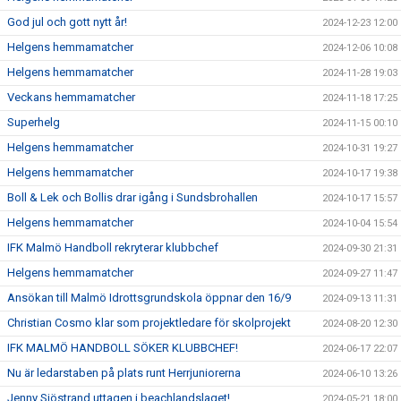
God jul och gott nytt år!
2024-12-23 12:00
Helgens hemmamatcher
2024-12-06 10:08
Helgens hemmamatcher
2024-11-28 19:03
Veckans hemmamatcher
2024-11-18 17:25
Superhelg
2024-11-15 00:10
Helgens hemmamatcher
2024-10-31 19:27
Helgens hemmamatcher
2024-10-17 19:38
Boll & Lek och Bollis drar igång i Sundsbrohallen
2024-10-17 15:57
Helgens hemmamatcher
2024-10-04 15:54
IFK Malmö Handboll rekryterar klubbchef
2024-09-30 21:31
Helgens hemmamatcher
2024-09-27 11:47
Ansökan till Malmö Idrottsgrundskola öppnar den 16/9
2024-09-13 11:31
Christian Cosmo klar som projektledare för skolprojekt
2024-08-20 12:30
IFK MALMÖ HANDBOLL SÖKER KLUBBCHEF!
2024-06-17 22:07
Nu är ledarstaben på plats runt Herrjuniorerna
2024-06-10 13:26
Jenny Sjöstrand uttagen i beachlandslaget!
2024-05-21 18:00