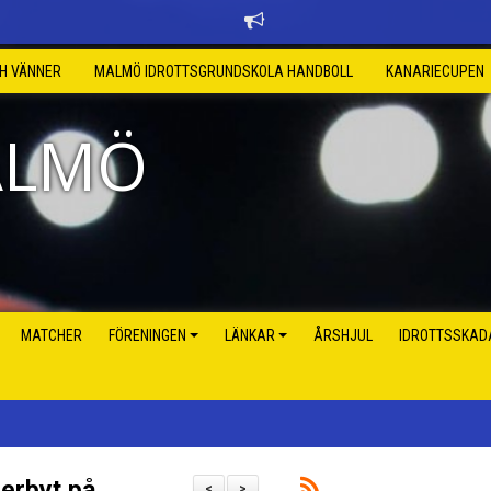
CH VÄNNER
MALMÖ IDROTTSGRUNDSKOLA HANDBOLL
KANARIECUPEN
ALMÖ
MATCHER
FÖRENINGEN
LÄNKAR
ÅRSHJUL
IDROTTSSKAD
derbyt på
<
>