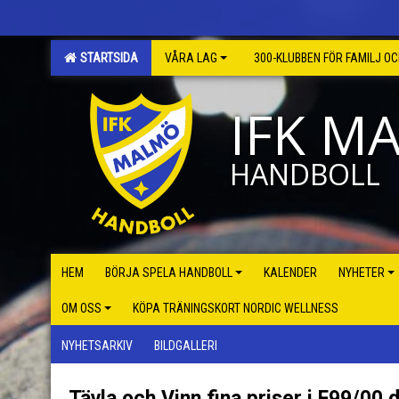
STARTSIDA
VÅRA LAG
300-KLUBBEN FÖR FAMILJ O
IFK M
HANDBOLL
HEM
BÖRJA SPELA HANDBOLL
KALENDER
NYHETER
OM OSS
KÖPA TRÄNINGSKORT NORDIC WELLNESS
NYHETSARKIV
BILDGALLERI
Tävla och Vinn fina priser i F99/00 