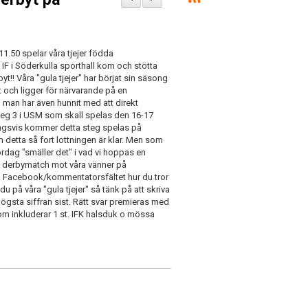
11.50 spelar våra tjejer födda
F i Söderkulla sporthall kom och stötta
yt!! Våra "gula tjejer" har börjat sin säsong
t och ligger för närvarande på en
A, man har även hunnit med att direkt
 steg 3 i USM som skall spelas den 16-17
ngsvis kommer detta steg spelas på
etta så fort lottningen är klar. Men som
rdag "smäller det" i vad vi hoppas en
lig derbymatch mot våra vänner på
på Facebook/kommentatorsfältet hur du tror
du på våra "gula tjejer" så tänk på att skriva
högsta siffran sist. Rätt svar premieras med
 som inkluderar 1 st. IFK halsduk o mössa