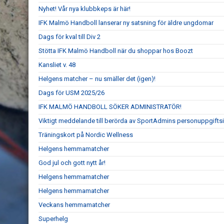
Nyhet! Vår nya klubbkeps är här!
IFK Malmö Handboll lanserar ny satsning för äldre ungdomar
Dags för kval till Div 2
Stötta IFK Malmö Handboll när du shoppar hos Boozt
Kansliet v. 48
Helgens matcher – nu smäller det (igen)!
Dags för USM 2025/26
IFK MALMÖ HANDBOLL SÖKER ADMINISTRATÖR!
Viktigt meddelande till berörda av SportAdmins personuppgiftsi
Träningskort på Nordic Wellness
Helgens hemmamatcher
God jul och gott nytt år!
Helgens hemmamatcher
Helgens hemmamatcher
Veckans hemmamatcher
Superhelg