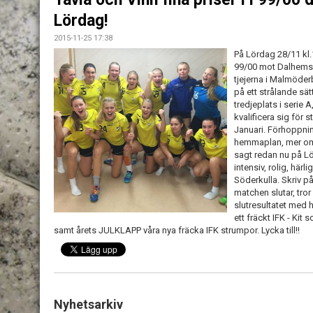
Lördag!
2015-11-25 17:38
På Lördag 28/11 kl.
99/00 mot Dalhems I
tjejerna i Malmöderb
på ett strålande sät
tredjeplats i serie 
kvalificera sig för
Januari. Förhoppni
hemmaplan, mer om d
sagt redan nu på Lö
intensiv, rolig, här
Söderkulla. Skriv 
matchen slutar, tror 
slutresultatet med 
ett fräckt IFK - Kit
samt årets JULKLAPP våra nya fräcka IFK strumpor. Lycka till!!
Nyhetsarkiv