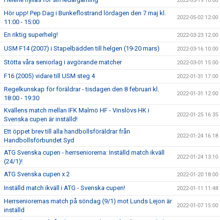
2022-05-19 10:00
Hör upp! Pep Dag i Bunkeflostrand lördagen den 7 maj kl.
2022-05-02 12:00
11:00 - 15:00
En riktig superhelg!
2022-03-23 12:00
USM F14 (2007) i Stapelbädden till helgen (19-20 mars)
2022-03-16 10:00
Stötta våra seniorlag i avgörande matcher
2022-03-01 15:00
F16 (2005) vidare till USM steg 4
2022-01-31 17:00
Regelkunskap för föräldrar - tisdagen den 8 februari kl.
2022-01-31 12:00
18:00 - 19:30
Kvällens match mellan IFK Malmö HF - Vinslövs HK i
2022-01-25 16:35
Svenska cupen är inställd!
Ett öppet brev till alla handbollsföräldrar från
2022-01-24 16:18
Handbollsförbundet Syd
ATG Svenska cupen - herrseniorerna: Inställd match ikväll
2022-01-24 13:10
(24/1)!
ATG Svenska cupen x 2
2022-01-20 18:00
Inställd match ikväll i ATG - Svenska cupen!
2022-01-11 11:48
Herrseniorernas match på söndag (9/1) mot Lunds Lejon är
2022-01-07 15:00
inställd