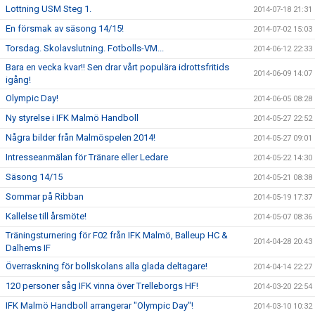
Lottning USM Steg 1.
2014-07-18 21:31
En försmak av säsong 14/15!
2014-07-02 15:03
Torsdag. Skolavslutning. Fotbolls-VM...
2014-06-12 22:33
Bara en vecka kvar!! Sen drar vårt populära idrottsfritids
2014-06-09 14:07
igång!
Olympic Day!
2014-06-05 08:28
Ny styrelse i IFK Malmö Handboll
2014-05-27 22:52
Några bilder från Malmöspelen 2014!
2014-05-27 09:01
Intresseanmälan för Tränare eller Ledare
2014-05-22 14:30
Säsong 14/15
2014-05-21 08:38
Sommar på Ribban
2014-05-19 17:37
Kallelse till årsmöte!
2014-05-07 08:36
Träningsturnering för F02 från IFK Malmö, Balleup HC &
2014-04-28 20:43
Dalhems IF
Överraskning för bollskolans alla glada deltagare!
2014-04-14 22:27
120 personer såg IFK vinna över Trelleborgs HF!
2014-03-20 22:54
IFK Malmö Handboll arrangerar "Olympic Day"!
2014-03-10 10:32