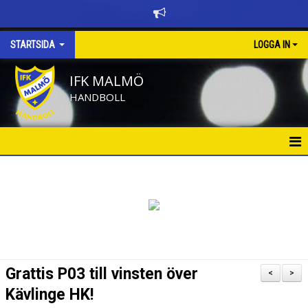
STARTSIDA
LOGGA IN
IFK MALMÖ
HANDBOLL
HEM
BÖRJA SPELA HANDBOLL
KALENDER
NYHETER
Grattis P03 till vinsten över
<
>
NYHETSARKIV
Kävlinge HK!