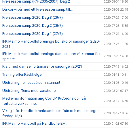
Pre-season camp (P/F 2006-2007): Dag 2
2020-08-04 18:20
Då kör vi på med ett Pre-season camp till...
2020-08-03 22:45
Pre-season camp 2020: Dag 3 (29/7)
2020-07-29 17:00
Pre-season camp 2020: Dag 2 (28/7)
2020-07-28 15:35
Pre-season camp 2020: Dag 1 (27/7)
2020-07-27 16:00
IFK Malmö Handbollsförenings bollskolor säsongen 2020-
2020-07-25 11:20
2021
IFK Malmö Handbollsförenings damseniorer välkomnar fler
2020-07-23 14:30
spelare
Klart med damseniortränare för säsongen 20/21
2020-07-15 16:02
Träning efter Påskhelgen!
2020-04-11 10:11
Uteträning - en succé som stannar!
2020-04-03 10:46
Uteträning: Tema med variationer!
2020-03-24 07:17
Medlemsinformation ang Covid-19/Corona och vår
2020-03-17 16:30
fortsatta verksamhet
Viktig info: Handbollsverksamheten från och med imorgon,
2020-03-12 19:36
fredag 13/3.
IFK Malmö Handboll på Handbolls-EM!
2020-01-21 07:30