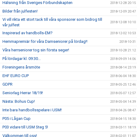
Hälsning från Sveriges Förbundskapten
2018-12-28 20:15
Bilder från julfesten!
2018-12-09 20:47
Vi vill rikta ett stort tack till våra sponsorer som bidrog till
2018-12-08 10:10
vår julfest
Inspirerad av handbolls-EM?
2018-12-02 10:53
Hemmapremiär för våra Damseniorer på lördag!!
2018-10-31
Våra herrseniorer tog sin första seger!
2018-10-28 21:12
På lördagar kl. 09:30...
2018-09-09 14:06
Föreningens årsmöte
2018-08-14 23:19
EHF EURO CUP
2018-06-04 18:30
GDPR
2018-05-25 12:46
Seniorlag Herrar 18/19!
2018-05-07 12:57
Nästa: Bohus Cup!
2018-05-04 14:39
Inte bara handbollsspelare i USM!
2018-04-26 08:47
P05 i Lågan Cup
2018-04-15 18:30
P03 vidare till USM Steg 5!
2018-03-11 18:19
Välkommen till oss!
2018-02-01 11:07