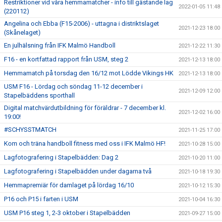
Restriktioner vid våra hemmamatcher - info till gästande lag
2022-01-05 11:48
(220112)
Angelina och Ebba (F15-2006) - uttagna i distriktslaget
2021-12-23 18:00
(Skånelaget)
En julhälsning från IFK Malmö Handboll
2021-12-22 11:30
F16 - en kortfattad rapport från USM, steg 2
2021-12-13 18:00
Hemmamatch på torsdag den 16/12 mot Lödde Vikings HK
2021-12-13 18:00
USM F16 - Lördag och söndag 11-12 december i
2021-12-09 12:00
Stapelbäddens sporthall
Digital matchvärdutbildning för föräldrar - 7 december kl.
2021-12-02 16:00
19:00!
#SCHYSSTMATCH
2021-11-25 17:00
Kom och träna handboll fitness med oss i IFK Malmö HF!
2021-10-28 15:00
Lagfotografering i Stapelbädden: Dag 2
2021-10-20 11:00
Lagfotografering i Stapelbädden under dagarna två
2021-10-18 19:30
Hemmapremiär för damlaget på lördag 16/10
2021-10-12 15:30
P16 och P15 i farten i USM
2021-10-04 16:30
USM P16 steg 1, 2-3 oktober i Stapelbädden
2021-09-27 15:00