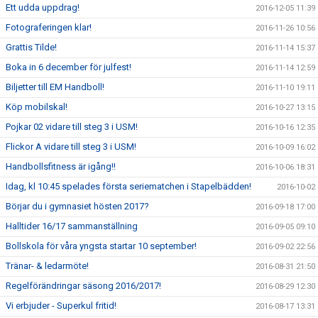
Ett udda uppdrag!
2016-12-05 11:39
Fotograferingen klar!
2016-11-26 10:56
Grattis Tilde!
2016-11-14 15:37
Boka in 6 december för julfest!
2016-11-14 12:59
Biljetter till EM Handboll!
2016-11-10 19:11
Köp mobilskal!
2016-10-27 13:15
Pojkar 02 vidare till steg 3 i USM!
2016-10-16 12:35
Flickor A vidare till steg 3 i USM!
2016-10-09 16:02
Handbollsfitness är igång!!
2016-10-06 18:31
Idag, kl 10:45 spelades första seriematchen i Stapelbädden!
2016-10-02
Börjar du i gymnasiet hösten 2017?
2016-09-18 17:00
Halltider 16/17 sammanställning
2016-09-05 09:10
Bollskola för våra yngsta startar 10 september!
2016-09-02 22:56
Tränar- & ledarmöte!
2016-08-31 21:50
Regelförändringar säsong 2016/2017!
2016-08-29 12:30
Vi erbjuder - Superkul fritid!
2016-08-17 13:31