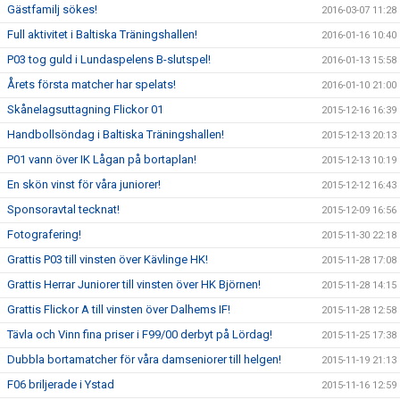
Gästfamilj sökes!
2016-03-07 11:28
Full aktivitet i Baltiska Träningshallen!
2016-01-16 10:40
P03 tog guld i Lundaspelens B-slutspel!
2016-01-13 15:58
Årets första matcher har spelats!
2016-01-10 21:00
Skånelagsuttagning Flickor 01
2015-12-16 16:39
Handbollsöndag i Baltiska Träningshallen!
2015-12-13 20:13
P01 vann över IK Lågan på bortaplan!
2015-12-13 10:19
En skön vinst för våra juniorer!
2015-12-12 16:43
Sponsoravtal tecknat!
2015-12-09 16:56
Fotografering!
2015-11-30 22:18
Grattis P03 till vinsten över Kävlinge HK!
2015-11-28 17:08
Grattis Herrar Juniorer till vinsten över HK Björnen!
2015-11-28 14:15
Grattis Flickor A till vinsten över Dalhems IF!
2015-11-28 12:58
Tävla och Vinn fina priser i F99/00 derbyt på Lördag!
2015-11-25 17:38
Dubbla bortamatcher för våra damseniorer till helgen!
2015-11-19 21:13
F06 briljerade i Ystad
2015-11-16 12:59