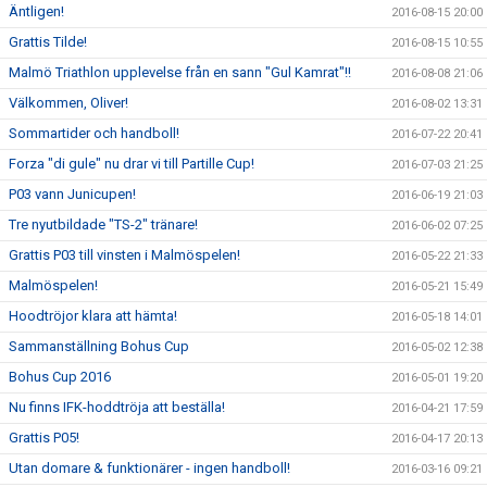
Äntligen!
2016-08-15 20:00
Grattis Tilde!
2016-08-15 10:55
Malmö Triathlon upplevelse från en sann "Gul Kamrat"!!
2016-08-08 21:06
Välkommen, Oliver!
2016-08-02 13:31
Sommartider och handboll!
2016-07-22 20:41
Forza "di gule" nu drar vi till Partille Cup!
2016-07-03 21:25
P03 vann Junicupen!
2016-06-19 21:03
Tre nyutbildade "TS-2" tränare!
2016-06-02 07:25
Grattis P03 till vinsten i Malmöspelen!
2016-05-22 21:33
Malmöspelen!
2016-05-21 15:49
Hoodtröjor klara att hämta!
2016-05-18 14:01
Sammanställning Bohus Cup
2016-05-02 12:38
Bohus Cup 2016
2016-05-01 19:20
Nu finns IFK-hoddtröja att beställa!
2016-04-21 17:59
Grattis P05!
2016-04-17 20:13
Utan domare & funktionärer - ingen handboll!
2016-03-16 09:21