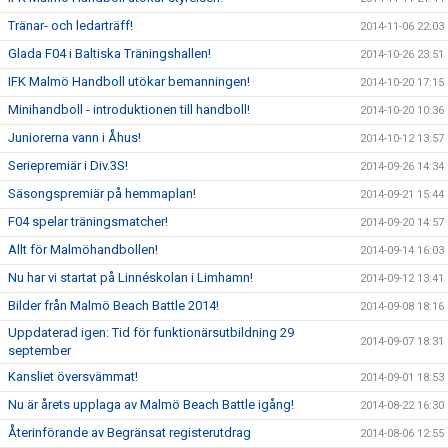
Tränar- och ledarträff!
2014-11-06 22:03
Glada F04 i Baltiska Träningshallen!
2014-10-26 23:51
IFK Malmö Handboll utökar bemanningen!
2014-10-20 17:15
Minihandboll - introduktionen till handboll!
2014-10-20 10:36
Juniorerna vann i Åhus!
2014-10-12 13:57
Seriepremiär i Div.3S!
2014-09-26 14:34
Säsongspremiär på hemmaplan!
2014-09-21 15:44
F04 spelar träningsmatcher!
2014-09-20 14:57
Allt för Malmöhandbollen!
2014-09-14 16:03
Nu har vi startat på Linnéskolan i Limhamn!
2014-09-12 13:41
Bilder från Malmö Beach Battle 2014!
2014-09-08 18:16
Uppdaterad igen: Tid för funktionärsutbildning 29
2014-09-07 18:31
september
Kansliet översvämmat!
2014-09-01 18:53
Nu är årets upplaga av Malmö Beach Battle igång!
2014-08-22 16:30
Återinförande av Begränsat registerutdrag
2014-08-06 12:55