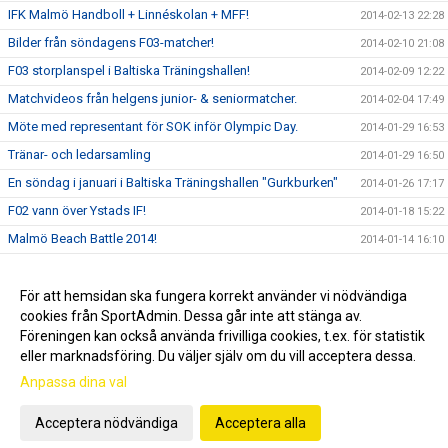
IFK Malmö Handboll + Linnéskolan + MFF!
2014-02-13 22:28
Bilder från söndagens F03-matcher!
2014-02-10 21:08
F03 storplanspel i Baltiska Träningshallen!
2014-02-09 12:22
Matchvideos från helgens junior- & seniormatcher.
2014-02-04 17:49
Möte med representant för SOK inför Olympic Day.
2014-01-29 16:53
Tränar- och ledarsamling
2014-01-29 16:50
En söndag i januari i Baltiska Träningshallen "Gurkburken"
2014-01-26 17:17
F02 vann över Ystads IF!
2014-01-18 15:22
Malmö Beach Battle 2014!
2014-01-14 16:10
Bilder från en söndag i Baltiska Hallen och Gurkburken!
2014-01-12 19:46
”Kanariefåglarnas” Erik Helgsten stängde igen buren
För att hemsidan ska fungera korrekt använder vi nödvändiga
2013-12-28 11:34
cookies från SportAdmin. Dessa går inte att stänga av.
Julfesten!
2013-12-04 22:49
Föreningen kan också använda frivilliga cookies, t.ex. för statistik
eller marknadsföring. Du väljer själv om du vill acceptera dessa.
Anpassa dina val
Cookie-inställningar
Gå till Webbversion
Acceptera nödvändiga
Acceptera alla