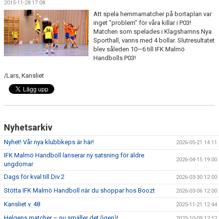
2015-11-28 17:08
BILDGALLERI
Att spela hemmamatcher på bortaplan var
inget "problem" för våra killar i P03!
MATCHER
Matchen som spelades i Klagshamns Nya
Sporthall, vanns med 4 bollar. Slutresultatet
blev såleden 10—6 till IFK Malmö
FÖRENINGEN
Handbolls P03!
LÄNKAR
/Lars, Kansliet
ÅRSHJUL
IDROTTSSKADA
Nyhetsarkiv
PARTNERS & SPONSRING
Nyhet! Vår nya klubbkeps är här!
2026-05-21 14:11
IFK Malmö Handboll lanserar ny satsning för äldre
TRÄNINGSKLÄDER
2026-04-15 19:00
ungdomar
Dags för kval till Div 2
2026-03-30 12:00
OM OSS
Stötta IFK Malmö Handboll när du shoppar hos Boozt
2026-03-06 12:00
KÖPA TRÄNINGSKORT NORDIC WELLNESS
Kansliet v. 48
2025-11-21 12:44
Helgens matcher – nu smäller det (igen)!
2025-10-09 12:52