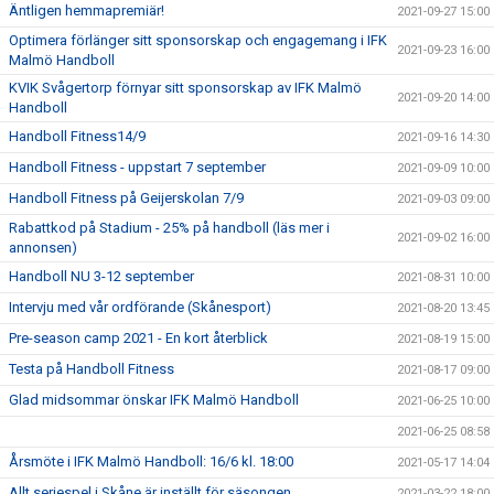
Äntligen hemmapremiär!
2021-09-27 15:00
Optimera förlänger sitt sponsorskap och engagemang i IFK
2021-09-23 16:00
Malmö Handboll
KVIK Svågertorp förnyar sitt sponsorskap av IFK Malmö
2021-09-20 14:00
Handboll
Handboll Fitness14/9
2021-09-16 14:30
Handboll Fitness - uppstart 7 september
2021-09-09 10:00
Handboll Fitness på Geijerskolan 7/9
2021-09-03 09:00
Rabattkod på Stadium - 25% på handboll (läs mer i
2021-09-02 16:00
annonsen)
Handboll NU 3-12 september
2021-08-31 10:00
Intervju med vår ordförande (Skånesport)
2021-08-20 13:45
Pre-season camp 2021 - En kort återblick
2021-08-19 15:00
Testa på Handboll Fitness
2021-08-17 09:00
Glad midsommar önskar IFK Malmö Handboll
2021-06-25 10:00
2021-06-25 08:58
Årsmöte i IFK Malmö Handboll: 16/6 kl. 18:00
2021-05-17 14:04
Allt seriespel i Skåne är inställt för säsongen
2021-03-22 18:00