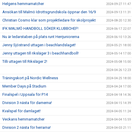
Helgens hemmamatcher
2024-09-27 11:47
Ansökan till Malmö Idrottsgrundskola öppnar den 16/9
2024-09-13 11:31
Christian Cosmo klar som projektledare för skolprojekt
2024-08-20 12:30
IFK MALMÖ HANDBOLL SÖKER KLUBBCHEF!
2024-06-17 22:07
Nu är ledarstaben på plats runt Herrjuniorerna
2024-06-10 13:26
Jenny Sjöstrand uttagen i beachlandslaget!
2024-05-21 18:00
Jenny uttagen till riksläger 3 i beachhandboll!
2024-05-14 17:00
Tilli uttagen till Riksläger 2!
2024-05-08 15:00
2024-04-26 12:23
Träningskort på Nordic Wellness
2024-04-25 18:00
Member Days på Stadium
2024-04-24 17:00
Finalspel i Uppsala för P14
2024-04-18 14:36
Division 3 nästa för damerna!
2024-04-15 14:39
Kvalspel för damlaget!
2024-04-05 11:24
Veckans hemmamatcher
2024-04-04 15:59
Division 2 nästa för herrarna!
2024-04-03 21:11