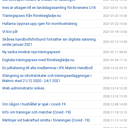
Ines är uttagen till en landslagssamling för Bosniens U16
2021-03-01 16:30
Träningspass från Rörelseglädje.nu
2021-01-25 14:30
Hallarna öppnas upp igen för inomhusträning
2021-01-22 14:00
Vi kör på!
2021-01-18 13:00
Skånes handbollsförbund fortsätter sin digitala satsning
2021-01-12 13:30
under januari 2021
Ny vecka innebär nya träningspass!
2021-01-11 08:45
Digitala träningspass med Rörelseglädje.nu
2021-01-04 17:16
En julhälsning till alla medlemmar i IFK Malmö Handboll
2020-12-23 09:15
Stängning av idrottslokaler och träningsanläggningar i
2020-12-21 15:12
Malmö stad 21/12 2020 - 24/1 2021
Web-administratör sökes
2020-12-14 10:20
2020-12-10 19:35
Om någon i hushållet är sjuk i covid-19
2020-12-08 14:00
Info om träningar och matcher (Covid -19)
2020-11-18 15:10
Riktlinjer vid bekräftad smitta i föreningen (Covid -19)
2020-11-13 14:30