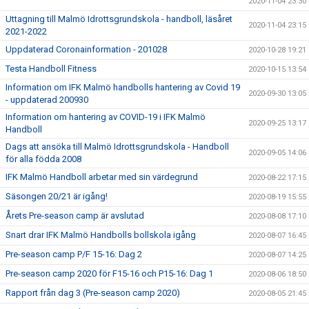
2020-11-04 23:30
Uttagning till Malmö Idrottsgrundskola - handboll, läsåret
2020-11-04 23:15
2021-2022
Uppdaterad Coronainformation - 201028
2020-10-28 19:21
Testa Handboll Fitness
2020-10-15 13:54
Information om IFK Malmö handbolls hantering av Covid 19
2020-09-30 13:05
- uppdaterad 200930
Information om hantering av COVID-19 i IFK Malmö
2020-09-25 13:17
Handboll
Dags att ansöka till Malmö Idrottsgrundskola - Handboll
2020-09-05 14:06
för alla födda 2008
IFK Malmö Handboll arbetar med sin värdegrund
2020-08-22 17:15
Säsongen 20/21 är igång!
2020-08-19 15:55
Årets Pre-season camp är avslutad
2020-08-08 17:10
Snart drar IFK Malmö Handbolls bollskola igång
2020-08-07 16:45
Pre-season camp P/F 15-16: Dag 2
2020-08-07 14:25
Pre-season camp 2020 för F15-16 och P15-16: Dag 1
2020-08-06 18:50
Rapport från dag 3 (Pre-season camp 2020)
2020-08-05 21:45