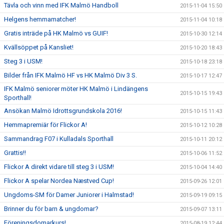
Tävla och vinn med IFK Malmö Handboll
2015-11-04 15:50
Helgens hemmamatcher!
2015-11-04 10:18
Gratis inträde på HK Malmö vs GUIF!
2015-10-30 12:14
Kvällsöppet på Kansliet!
2015-10-20 18:43
Steg 3 i USM!
2015-10-18 23:18
Bilder från IFK Malmö HF vs HK Malmö Div 3 S.
2015-10-17 12:47
IFK Malmö seniorer möter HK Malmö i Lindängens
2015-10-15 19:43
Sporthall!
Ansökan Malmö Idrottsgrundskola 2016!
2015-10-15 11:43
Hemmapremiär för Flickor A!
2015-10-12 10:28
Sammandrag F07 i Kulladals Sporthall
2015-10-11 20:12
Grattis!!
2015-10-06 11:52
Flickor A direkt vidare till steg 3 i USM!
2015-10-04 14:40
Flickor A spelar Nordea Næstved Cup!
2015-09-26 12:01
Ungdoms-SM för Damer Juniorer i Halmstad!
2015-09-19 09:15
Brinner du för barn & ungdomar?
2015-09-07 13:11
Föreningsdomarkurs!
2015-08-19 12:44