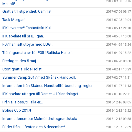
2017-09-06 10:15
Malmö!
Grattis till stipendiet, Camilla!
2017-07-06 09:17
Tack Morgan!
2017-07-03 19:04
IFK levererar!! Fantastiskt Kul!!
2017-05-17 21:10
IFK spelare till SHE ligan.
2017-05-07 10:08
F07 har haft utbyte med LUGI!
2017-04-29 15:24
Träningsmatcher för P05 i Baltiska Hallen!
2017-04-29 15:22
Fredagen den 5 maj...
2017-04-28 08:30
Stort grattis Tilde Holst!
2017-02-17 13:29
Summer Camp 2017 med Skånsk Handboll.
2017-02-07 11:31
Information från Skånes Handbollförbund ang. regler
2017-01-27 11:43
IFK spelare uttagen till Damer U19 landslaget.
2017-01-10 22:11
Från alla oss, till alla er...
2016-12-16 08:05
Bohus Cup 2017!
2016-12-12 13:22
Informationsmöte Malmö Idrottsgrundskola
2016-12-12 09:58
Bilder från julfesten den 6 december!
2016-12-07 17:39