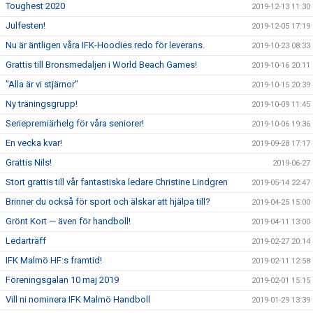
Toughest 2020
2019-12-13 11:30
Julfesten!
2019-12-05 17:19
Nu är äntligen våra IFK-Hoodies redo för leverans.
2019-10-23 08:33
Grattis till Bronsmedaljen i World Beach Games!
2019-10-16 20:11
"Alla är vi stjärnor"
2019-10-15 20:39
Ny träningsgrupp!
2019-10-09 11:45
Seriepremiärhelg för våra seniorer!
2019-10-06 19:36
En vecka kvar!
2019-09-28 17:17
Grattis Nils!
2019-06-27
Stort grattis till vår fantastiska ledare Christine Lindgren
2019-05-14 22:47
Brinner du också för sport och älskar att hjälpa till?
2019-04-25 15:00
Grönt Kort — även för handboll!
2019-04-11 13:00
Ledarträff
2019-02-27 20:14
IFK Malmö HF:s framtid!
2019-02-11 12:58
Föreningsgalan 10 maj 2019
2019-02-01 15:15
Vill ni nominera IFK Malmö Handboll
2019-01-29 13:39