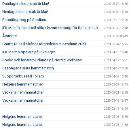
Damlagets ledarstab är klar!
2023-08-29 16:30
Herrlagets ledarstab är klar!
2023-08-09 13:48
Rabattkupong på Stadium
2023-07-15 12:00
IFK Malmö Handboll söker huvudansvarig för Boll och Lek
2023-06-30 12:48
Årsmöte
2023-06-02 08:49
Grattis Nils till Skånes Idrottsledarstipendium 2023
2023-05-04 15:25
IFK Malmö-spelare på Riksläger
2023-04-15 15:48
Spelar och ledarerbjudande på Nordic Wellness
2023-04-12 15:51
Säsongens sista hemmamatch
2023-04-12 12:38
Supporterbuss till Tollarp
2023-04-07 13:40
Helgens hemmamatcher
2023-03-27 16:43
Veckans hemmamatcher
2023-03-21 16:18
Veckans hemmamatcher
2023-03-13 16:37
2023-03-13 16:29
Helgens hemmamatcher
2023-03-06 16:56
Helgens hemmamatcher
2023-02-28 14:38