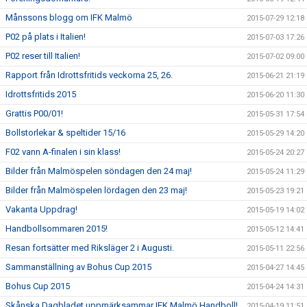
Månssons blogg om IFK Malmö
2015-07-29 12:18
P02 på plats i Italien!
2015-07-03 17:26
P02 reser till Italien!
2015-07-02 09:00
Rapport från Idrottsfritids veckorna 25, 26.
2015-06-21 21:19
Idrottsfritids 2015
2015-06-20 11:30
Grattis P00/01!
2015-05-31 17:54
Bollstorlekar & speltider 15/16
2015-05-29 14:20
F02 vann A-finalen i sin klass!
2015-05-24 20:27
Bilder från Malmöspelen söndagen den 24 maj!
2015-05-24 11:29
Bilder från Malmöspelen lördagen den 23 maj!
2015-05-23 19:21
Vakanta Uppdrag!
2015-05-19 14:02
Handbollsommaren 2015!
2015-05-12 14:41
Resan fortsätter med Riksläger 2 i Augusti.
2015-05-11 22:56
Sammanställning av Bohus Cup 2015
2015-04-27 14:45
Bohus Cup 2015
2015-04-24 14:31
Skånska Dagbladet uppmärksammar IFK Malmö Handboll!
2015-04-19 11:51