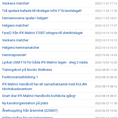
Veckans matcher!
2022-11-07 17:15
Två spelare kallade till riksläger inför F16-landslaget!
2022-11-04 17:35
Herrseniorerna spelar i helgen!
2022-11-02 18:21
Helgens matcher!
2022-10-27 17:47
Fyra(!) från IFK Malmö F2007 uttagna till distriktslaget
2022-10-19 15:33
Veckans matcher
2022-10-19 15:13
Helgens hemmamatcher
2022-10-13 16:51
Hemmapremiär!
2022-10-06 14:43
Lyckat USM F16 för båda IFK Malmö lagen - steg 3 nästa
2022-10-02 16:20
Träningskort på Nordic Wellness
2022-08-30 11:05
Funktionärsutbildning 1
2022-08-22 08:55
IFK Malmö Handboll har ett samarbetsavtal med KULAN
2022-08-19 08:16
Idrottskadecentrum
Snart drar IFK Malmö Handbolls bollskola igång!
2022-08-18 08:51
Ny kansliorganisation på plats
2022-06-27 11:30
Återkoppling från årsmötet (220607)
2022-06-09 10:00
Hélène hyllas för sin ledargärning