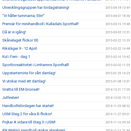
Utvecklingsgruppen har lördagsträning!
2015-04-18 13:49
”Vi håller tummarna, Elin!”
2015-04-07 18:30
Premiär för minihandboll i Kulladals Sporthall!
2015-03-15 19:48
Då är vi igång!
2015-03-03 13:31
Skånelaget flickor 00
2015-02-22 15:33
Riksläger 9 - 12 April
2015-02-22 14:48
Kul i Fem - dag 1
2015-02-16 19:42
Sportlovsaktivitet i Limhamns Sporthall!
2015-02-02 11:59
Uppstartsmöte för vårt damlag!
2015-01-29 14:23
Vi utökar med ett damlag!
2015-01-08 13:01
Grattis till EM-bronset!
2014-12-21 17:09
Julfesten!
2014-12-05 19:12
Handbollslördagen har startat!
2014-11-29 08:52
USM Steg 2 för våra B-flickor!
2014-11-27 09:01
Pojkar A vidare till Steg 3 i USM!
2014-11-16 09:54
IFK Malmö Handboll utökar styrelsen!
2014-11-11 21:44