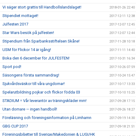
Vi säger stort grattis till Handbollslandslaget!
2018-01-26 22:40
Stipendiet mottaget!
2017-12-11 12:38
Julfesten 2017
2017-12-07 12:45
Star Wars besök på julfesten!
2017-12-07 12:44
Stipendium från Sparbanksstiftelsen Skåne!
2017-11-28 10:18
USM för Flickor 14 är igång!
2017-11-11 14:40
Boka den 6 december för JULFESTEN!
2017-10-31 16:34
Sport pod!
2017-10-26 07:59
Säsongens första sammandrag!
2017-10-24 15:47
Sjukvårdsväskor till våra ungdomar!
2017-10-17 13:33
Spelarutbildning pojkar och flickor födda 03
2017-10-10 15:25
STADIUM = Vår leverantör av träningskläder mm!
2017-09-28 17:15
Utan domare — ingen handboll!
2017-09-26 18:27
Föreläsning och föreningsinformation på Limhamn
2017-09-19 14:30
GBG CUP 2017
2017-09-18 21:51
Föreningsbiljetter till Sverige/Makedonien & LUGI/HK