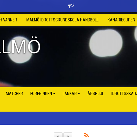
CH VÄNNER
MALMÖ IDROTTSGRUNDSKOLA HANDBOLL
KANARIECUPEN
ALMÖ
MATCHER
FÖRENINGEN
LÄNKAR
ÅRSHJUL
IDROTTSSKAD
<
>