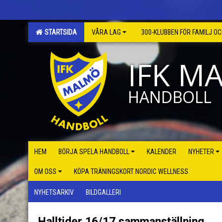
STARTSIDA
VÅRA LAG
300-KLUBBEN FÖR FAMILJ O
IFK M
HANDBOLL
HEM
BÖRJA SPELA HANDBOLL
KALENDER
NYHETER
OM OSS
KÖPA TRÄNINGSKORT NORDIC WELLNESS
NYHETSARKIV
BILDGALLERI
Halltider 16/17 sammanställning