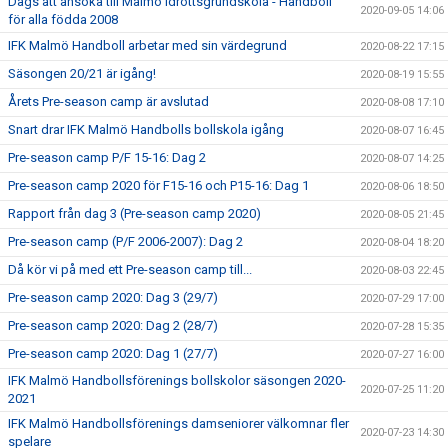
Dags att ansöka till Malmö Idrottsgrundskola - Handboll
2020-09-05 14:06
för alla födda 2008
IFK Malmö Handboll arbetar med sin värdegrund
2020-08-22 17:15
Säsongen 20/21 är igång!
2020-08-19 15:55
Årets Pre-season camp är avslutad
2020-08-08 17:10
Snart drar IFK Malmö Handbolls bollskola igång
2020-08-07 16:45
Pre-season camp P/F 15-16: Dag 2
2020-08-07 14:25
Pre-season camp 2020 för F15-16 och P15-16: Dag 1
2020-08-06 18:50
Rapport från dag 3 (Pre-season camp 2020)
2020-08-05 21:45
Pre-season camp (P/F 2006-2007): Dag 2
2020-08-04 18:20
Då kör vi på med ett Pre-season camp till...
2020-08-03 22:45
Pre-season camp 2020: Dag 3 (29/7)
2020-07-29 17:00
Pre-season camp 2020: Dag 2 (28/7)
2020-07-28 15:35
Pre-season camp 2020: Dag 1 (27/7)
2020-07-27 16:00
IFK Malmö Handbollsförenings bollskolor säsongen 2020-
2020-07-25 11:20
2021
IFK Malmö Handbollsförenings damseniorer välkomnar fler
2020-07-23 14:30
spelare