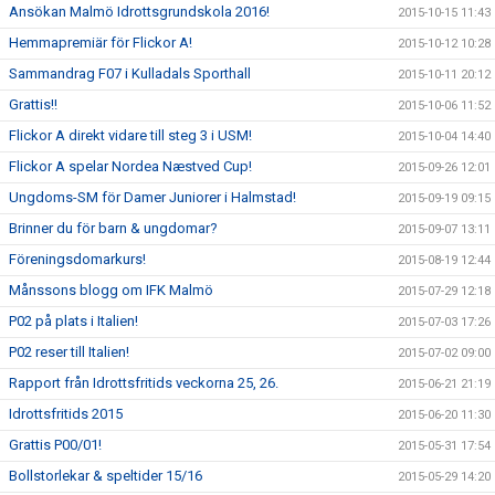
Ansökan Malmö Idrottsgrundskola 2016!
2015-10-15 11:43
Hemmapremiär för Flickor A!
2015-10-12 10:28
Sammandrag F07 i Kulladals Sporthall
2015-10-11 20:12
Grattis!!
2015-10-06 11:52
Flickor A direkt vidare till steg 3 i USM!
2015-10-04 14:40
Flickor A spelar Nordea Næstved Cup!
2015-09-26 12:01
Ungdoms-SM för Damer Juniorer i Halmstad!
2015-09-19 09:15
Brinner du för barn & ungdomar?
2015-09-07 13:11
Föreningsdomarkurs!
2015-08-19 12:44
Månssons blogg om IFK Malmö
2015-07-29 12:18
P02 på plats i Italien!
2015-07-03 17:26
P02 reser till Italien!
2015-07-02 09:00
Rapport från Idrottsfritids veckorna 25, 26.
2015-06-21 21:19
Idrottsfritids 2015
2015-06-20 11:30
Grattis P00/01!
2015-05-31 17:54
Bollstorlekar & speltider 15/16
2015-05-29 14:20