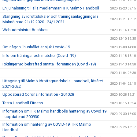
En julhälsning till alla medlemmar i IFK Malmö Handboll
2020-12-23 09:15
Stängning av idrottslokaler och träningsanläggningar i
2020-12-21 15:12
Malmö stad 21/12 2020 - 24/1 2021
Web-administratör sökes
2020-12-14 10:20
2020-12-10 19:35
Om någon i hushållet är sjuk i covid-19
2020-12-08 14:00
Info om träningar och matcher (Covid -19)
2020-11-18 15:10
Riktlinjer vid bekräftad smitta i föreningen (Covid -19)
2020-11-13 14:30
2020-11-04 23:30
Uttagning till Malmö Idrottsgrundskola - handboll, läsåret
2020-11-04 23:15
2021-2022
Uppdaterad Coronainformation - 201028
2020-10-28 19:21
Testa Handboll Fitness
2020-10-15 13:54
Information om IFK Malmö handbolls hantering av Covid 19
2020-09-30 13:05
- uppdaterad 200930
Information om hantering av COVID-19 i IFK Malmö
2020-09-25 13:17
Handboll