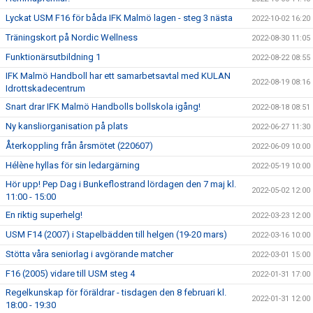
Lyckat USM F16 för båda IFK Malmö lagen - steg 3 nästa
2022-10-02 16:20
Träningskort på Nordic Wellness
2022-08-30 11:05
Funktionärsutbildning 1
2022-08-22 08:55
IFK Malmö Handboll har ett samarbetsavtal med KULAN
2022-08-19 08:16
Idrottskadecentrum
Snart drar IFK Malmö Handbolls bollskola igång!
2022-08-18 08:51
Ny kansliorganisation på plats
2022-06-27 11:30
Återkoppling från årsmötet (220607)
2022-06-09 10:00
Hélène hyllas för sin ledargärning
2022-05-19 10:00
Hör upp! Pep Dag i Bunkeflostrand lördagen den 7 maj kl.
2022-05-02 12:00
11:00 - 15:00
En riktig superhelg!
2022-03-23 12:00
USM F14 (2007) i Stapelbädden till helgen (19-20 mars)
2022-03-16 10:00
Stötta våra seniorlag i avgörande matcher
2022-03-01 15:00
F16 (2005) vidare till USM steg 4
2022-01-31 17:00
Regelkunskap för föräldrar - tisdagen den 8 februari kl.
2022-01-31 12:00
18:00 - 19:30