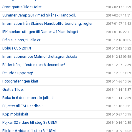
Stort grattis Tilde Holst!
2017-02-17 13:29
Summer Camp 2017 med Skånsk Handboll.
2017-02-07 11:31
Information från Skånes Handbollförbund ang. regler
2017-01-27 11:43
IFK spelare uttagen till Damer U19 landslaget.
2017-01-10 22:11
Från alla oss, till alla er...
2016-12-16 08:05
Bohus Cup 2017!
2016-12-12 13:22
Informationsmöte Malmö Idrottsgrundskola
2016-12-12 09:58
Bilder från julfesten den 6 december!
2016-12-07 17:39
Ett udda uppdrag!
2016-12-05 11:39
Fotograferingen klar!
2016-11-26 10:56
Grattis Tilde!
2016-11-14 15:37
Boka in 6 december för julfest!
2016-11-14 12:59
Biljetter till EM Handboll!
2016-11-10 19:11
Köp mobilskal!
2016-10-27 13:15
Pojkar 02 vidare till steg 3 i USM!
2016-10-16 12:35
Flickor A vidare till steg 3 i USM!
2016-10-09 16:02