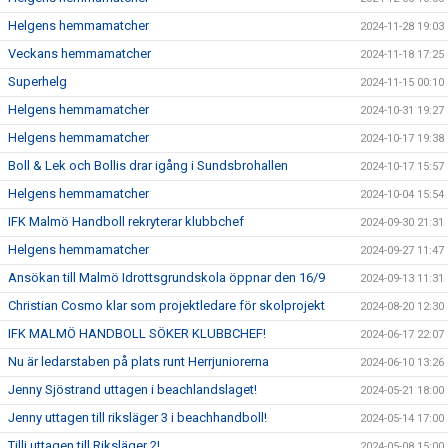
Helgens hemmamatcher
2024-11-28 19:03
Veckans hemmamatcher
2024-11-18 17:25
Superhelg
2024-11-15 00:10
Helgens hemmamatcher
2024-10-31 19:27
Helgens hemmamatcher
2024-10-17 19:38
Boll & Lek och Bollis drar igång i Sundsbrohallen
2024-10-17 15:57
Helgens hemmamatcher
2024-10-04 15:54
IFK Malmö Handboll rekryterar klubbchef
2024-09-30 21:31
Helgens hemmamatcher
2024-09-27 11:47
Ansökan till Malmö Idrottsgrundskola öppnar den 16/9
2024-09-13 11:31
Christian Cosmo klar som projektledare för skolprojekt
2024-08-20 12:30
IFK MALMÖ HANDBOLL SÖKER KLUBBCHEF!
2024-06-17 22:07
Nu är ledarstaben på plats runt Herrjuniorerna
2024-06-10 13:26
Jenny Sjöstrand uttagen i beachlandslaget!
2024-05-21 18:00
Jenny uttagen till riksläger 3 i beachhandboll!
2024-05-14 17:00
Tilli uttagen till Riksläger 2!
2024-05-08 15:00