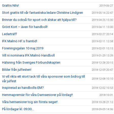
Grattis Nils!
2019-06-27
Stort grattis till vår fantastiska ledare Christine Lindgren
2019-05-14 22:47
Brinner du också för sport och älskar att hjälpa till?
2019-04-25 15:00
Grönt Kort — även för handboll!
2019-04-11 13:00
Ledarträff
2019-02-27 20:14
IFK Malmö HF:s framtid!
2019-02-11 12:58
Föreningsgalan 10 maj 2019
2019-02-01 15:15
Vill ni nominera IFK Malmö Handboll
2019-01-29 13:39
Hälsning från Sveriges Förbundskapten
2018-12-28 20:15
Bilder från julfesten!
2018-12-09 20:47
Vi vill rikta ett stort tack till våra sponsorer som bidrog till
2018-12-08 10:10
vår julfest
Inspirerad av handbolls-EM?
2018-12-02 10:53
Hemmapremiär för våra Damseniorer på lördag!!
2018-10-31
Våra herrseniorer tog sin första seger!
2018-10-28 21:12
På lördagar kl. 09:30...
2018-09-09 14:06