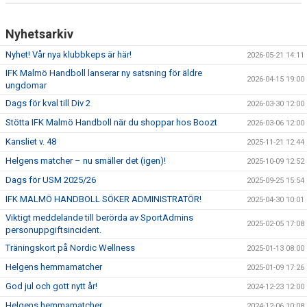
Nyhetsarkiv
Nyhet! Vår nya klubbkeps är här!
2026-05-21 14:11
IFK Malmö Handboll lanserar ny satsning för äldre
2026-04-15 19:00
ungdomar
Dags för kval till Div 2
2026-03-30 12:00
Stötta IFK Malmö Handboll när du shoppar hos Boozt
2026-03-06 12:00
Kansliet v. 48
2025-11-21 12:44
Helgens matcher – nu smäller det (igen)!
2025-10-09 12:52
Dags för USM 2025/26
2025-09-25 15:54
IFK MALMÖ HANDBOLL SÖKER ADMINISTRATÖR!
2025-04-30 10:01
Viktigt meddelande till berörda av SportAdmins
2025-02-05 17:08
personuppgiftsincident.
Träningskort på Nordic Wellness
2025-01-13 08:00
Helgens hemmamatcher
2025-01-09 17:26
God jul och gott nytt år!
2024-12-23 12:00
Helgens hemmamatcher
2024-12-06 10:08