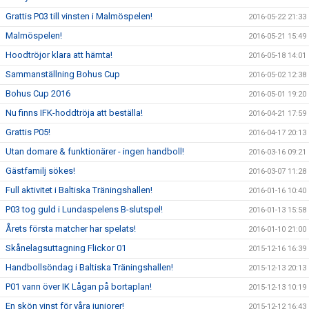
Grattis P03 till vinsten i Malmöspelen!
2016-05-22 21:33
Malmöspelen!
2016-05-21 15:49
Hoodtröjor klara att hämta!
2016-05-18 14:01
Sammanställning Bohus Cup
2016-05-02 12:38
Bohus Cup 2016
2016-05-01 19:20
Nu finns IFK-hoddtröja att beställa!
2016-04-21 17:59
Grattis P05!
2016-04-17 20:13
Utan domare & funktionärer - ingen handboll!
2016-03-16 09:21
Gästfamilj sökes!
2016-03-07 11:28
Full aktivitet i Baltiska Träningshallen!
2016-01-16 10:40
P03 tog guld i Lundaspelens B-slutspel!
2016-01-13 15:58
Årets första matcher har spelats!
2016-01-10 21:00
Skånelagsuttagning Flickor 01
2015-12-16 16:39
Handbollsöndag i Baltiska Träningshallen!
2015-12-13 20:13
P01 vann över IK Lågan på bortaplan!
2015-12-13 10:19
En skön vinst för våra juniorer!
2015-12-12 16:43