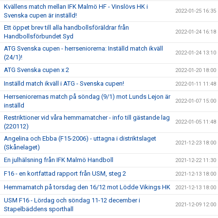
Kvällens match mellan IFK Malmö HF - Vinslövs HK i
2022-01-25 16:35
Svenska cupen är inställd!
Ett öppet brev till alla handbollsföräldrar från
2022-01-24 16:18
Handbollsförbundet Syd
ATG Svenska cupen - herrseniorerna: Inställd match ikväll
2022-01-24 13:10
(24/1)!
ATG Svenska cupen x 2
2022-01-20 18:00
Inställd match ikväll i ATG - Svenska cupen!
2022-01-11 11:48
Herrseniorernas match på söndag (9/1) mot Lunds Lejon är
2022-01-07 15:00
inställd
Restriktioner vid våra hemmamatcher - info till gästande lag
2022-01-05 11:48
(220112)
Angelina och Ebba (F15-2006) - uttagna i distriktslaget
2021-12-23 18:00
(Skånelaget)
En julhälsning från IFK Malmö Handboll
2021-12-22 11:30
F16 - en kortfattad rapport från USM, steg 2
2021-12-13 18:00
Hemmamatch på torsdag den 16/12 mot Lödde Vikings HK
2021-12-13 18:00
USM F16 - Lördag och söndag 11-12 december i
2021-12-09 12:00
Stapelbäddens sporthall