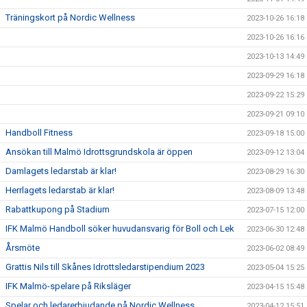
Träningskort på Nordic Wellness
2023-10-26 16:18
2023-10-26 16:16
2023-10-13 14:49
2023-09-29 16:18
2023-09-22 15:29
2023-09-21 09:10
Handboll Fitness
2023-09-18 15:00
Ansökan till Malmö Idrottsgrundskola är öppen
2023-09-12 13:04
Damlagets ledarstab är klar!
2023-08-29 16:30
Herrlagets ledarstab är klar!
2023-08-09 13:48
Rabattkupong på Stadium
2023-07-15 12:00
IFK Malmö Handboll söker huvudansvarig för Boll och Lek
2023-06-30 12:48
Årsmöte
2023-06-02 08:49
Grattis Nils till Skånes Idrottsledarstipendium 2023
2023-05-04 15:25
IFK Malmö-spelare på Riksläger
2023-04-15 15:48
Spelar och ledarerbjudande på Nordic Wellness
2023-04-12 15:51