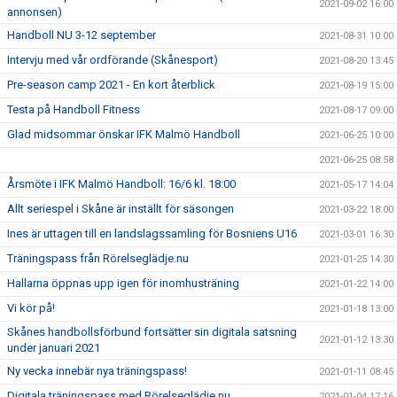
2021-09-02 16:00
annonsen)
Handboll NU 3-12 september
2021-08-31 10:00
Intervju med vår ordförande (Skånesport)
2021-08-20 13:45
Pre-season camp 2021 - En kort återblick
2021-08-19 15:00
Testa på Handboll Fitness
2021-08-17 09:00
Glad midsommar önskar IFK Malmö Handboll
2021-06-25 10:00
2021-06-25 08:58
Årsmöte i IFK Malmö Handboll: 16/6 kl. 18:00
2021-05-17 14:04
Allt seriespel i Skåne är inställt för säsongen
2021-03-22 18:00
Ines är uttagen till en landslagssamling för Bosniens U16
2021-03-01 16:30
Träningspass från Rörelseglädje.nu
2021-01-25 14:30
Hallarna öppnas upp igen för inomhusträning
2021-01-22 14:00
Vi kör på!
2021-01-18 13:00
Skånes handbollsförbund fortsätter sin digitala satsning
2021-01-12 13:30
under januari 2021
Ny vecka innebär nya träningspass!
2021-01-11 08:45
Digitala träningspass med Rörelseglädje.nu
2021-01-04 17:16