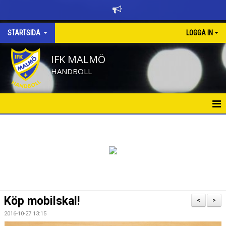
STARTSIDA
LOGGA IN
IFK MALMÖ
HANDBOLL
HEM
BÖRJA SPELA HANDBOLL
KALENDER
NYHETER
Köp mobilskal!
<
>
NYHETSARKIV
2016-10-27 13:15