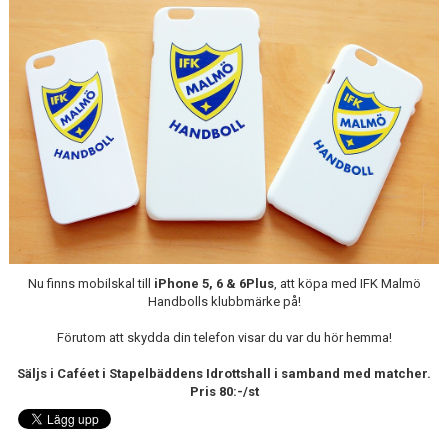
BILDGALLERI
MATCHER
FÖRENINGEN
LÄNKAR
ÅRSHJUL
IDROTTSSKADA
PARTNERS & SPONSRING
Nu finns mobilskal till
iPhone 5, 6 & 6Plus
, att köpa med IFK Malmö
Handbolls klubbmärke på!
TRÄNINGSKLÄDER
Förutom att skydda din telefon visar du var du hör hemma!
OM OSS
Säljs i Caféet i Stapelbäddens Idrottshall i samband med matcher.
Pris 80:-/st
KÖPA TRÄNINGSKORT NORDIC WELLNESS