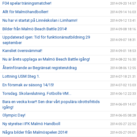
F04 spelar träningsmatcher!
2014-09-20 14:57
Allt för Malmöhandbollen!
2014-09-14 16:03
Nu har vi startat på Linnéskolan i Limhamn!
2014-09-12 13:41
Bilder från Malmö Beach Battle 2014!
2014-09-08 18:16
Uppdaterad igen: Tid för funktionärsutbildning 29
2014-09-07 18:31
september
Kansliet översvämmat!
2014-09-01 18:53
Nu är årets upplaga av Malmö Beach Battle igång!
2014-08-22 16:30
Återinförande av Begränsat registerutdrag
2014-08-06 12:55
Lottning USM Steg 1.
2014-07-18 21:31
En försmak av säsong 14/15!
2014-07-02 15:03
Torsdag. Skolavslutning. Fotbolls-VM...
2014-06-12 22:33
Bara en vecka kvar!! Sen drar vårt populära idrottsfritids
2014-06-09 14:07
igång!
Olympic Day!
2014-06-05 08:28
Ny styrelse i IFK Malmö Handboll
2014-05-27 22:52
Några bilder från Malmöspelen 2014!
2014-05-27 09:01