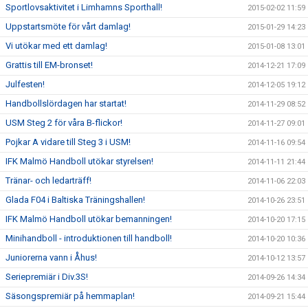
Sportlovsaktivitet i Limhamns Sporthall!
2015-02-02 11:59
Uppstartsmöte för vårt damlag!
2015-01-29 14:23
Vi utökar med ett damlag!
2015-01-08 13:01
Grattis till EM-bronset!
2014-12-21 17:09
Julfesten!
2014-12-05 19:12
Handbollslördagen har startat!
2014-11-29 08:52
USM Steg 2 för våra B-flickor!
2014-11-27 09:01
Pojkar A vidare till Steg 3 i USM!
2014-11-16 09:54
IFK Malmö Handboll utökar styrelsen!
2014-11-11 21:44
Tränar- och ledarträff!
2014-11-06 22:03
Glada F04 i Baltiska Träningshallen!
2014-10-26 23:51
IFK Malmö Handboll utökar bemanningen!
2014-10-20 17:15
Minihandboll - introduktionen till handboll!
2014-10-20 10:36
Juniorerna vann i Åhus!
2014-10-12 13:57
Seriepremiär i Div.3S!
2014-09-26 14:34
Säsongspremiär på hemmaplan!
2014-09-21 15:44