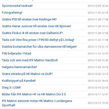
Sponsoravtal tecknat!
2015-12-09 16:56
Fotografering!
2015-11-30 22:18
Grattis P03 till vinsten över Kävlinge HK!
2015-11-28 17:08
Grattis Herrar Juniorer till vinsten över HK Björnen!
2015-11-28 14:15
Grattis Flickor A till vinsten över Dalhems IF!
2015-11-28 12:58
Tävla och Vinn fina priser i F99/00 derbyt på Lördag!
2015-11-25 17:38
Dubbla bortamatcher för våra damseniorer till helgen!
2015-11-19 21:13
F06 briljerade i Ystad
2015-11-16 12:59
Tävla och vinn med IFK Malmö Handboll
2015-11-04 15:50
Helgens hemmamatcher!
2015-11-04 10:18
Gratis inträde på HK Malmö vs GUIF!
2015-10-30 12:14
Kvällsöppet på Kansliet!
2015-10-20 18:43
Steg 3 i USM!
2015-10-18 23:18
Bilder från IFK Malmö HF vs HK Malmö Div 3 S.
2015-10-17 12:47
IFK Malmö seniorer möter HK Malmö i Lindängens
2015-10-15 19:43
Sporthall!