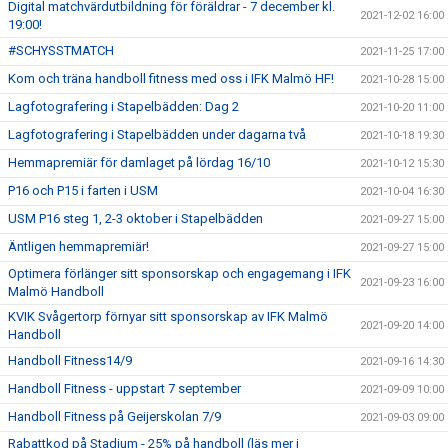
Digital matchvärdutbildning för föräldrar - 7 december kl.
2021-12-02 16:00
19:00!
#SCHYSSTMATCH
2021-11-25 17:00
Kom och träna handboll fitness med oss i IFK Malmö HF!
2021-10-28 15:00
Lagfotografering i Stapelbädden: Dag 2
2021-10-20 11:00
Lagfotografering i Stapelbädden under dagarna två
2021-10-18 19:30
Hemmapremiär för damlaget på lördag 16/10
2021-10-12 15:30
P16 och P15 i farten i USM
2021-10-04 16:30
USM P16 steg 1, 2-3 oktober i Stapelbädden
2021-09-27 15:00
Äntligen hemmapremiär!
2021-09-27 15:00
Optimera förlänger sitt sponsorskap och engagemang i IFK
2021-09-23 16:00
Malmö Handboll
KVIK Svågertorp förnyar sitt sponsorskap av IFK Malmö
2021-09-20 14:00
Handboll
Handboll Fitness14/9
2021-09-16 14:30
Handboll Fitness - uppstart 7 september
2021-09-09 10:00
Handboll Fitness på Geijerskolan 7/9
2021-09-03 09:00
Rabattkod på Stadium - 25% på handboll (läs mer i