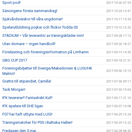
Sport pod!
2017-10-26 07:59
Säsongens första sammandrag!
2017-10-24 15:47
Sjukvårdsväskor till våra ungdomar!
2017-10-17 13:33
Spelarutbildning pojkar och flickor födda 03
2017-10-10 15:25
STADIUM = Vår leverantör av träningskläder mm!
2017-09-28 17:15
Utan domare — ingen handboll!
2017-09-26 18:27
Föreläsning och föreningsinformation på Limhamn
2017-09-19 14:30
GBG CUP 2017
2017-09-18 21:51
Föreningsbiljetter till Sverige/Makedonien & LUGI/HK
2017-09-06 10:15
Malmö!
Grattis till stipendiet, Camilla!
2017-07-06 09:17
Tack Morgan!
2017-07-03 19:04
IFK levererar!! Fantastiskt Kul!!
2017-05-17 21:10
IFK spelare till SHE ligan.
2017-05-07 10:08
F07 har haft utbyte med LUGI!
2017-04-29 15:24
Träningsmatcher för P05 i Baltiska Hallen!
2017-04-29 15:22
Fredagen den 5 maj...
2017-04-28 08:30