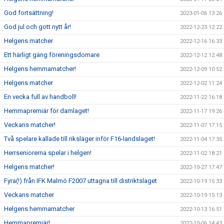
God fortsättning!
2023-01-06 13:26
God jul och gott nytt år!
2022-12-23 12:22
Helgens matcher
2022-12-16 16:33
Ett härligt gäng föreningsdomare
2022-12-12 12:48
Helgens hemmamatcher!
2022-12-09 10:52
Helgens matcher
2022-12-02 11:24
En vecka full av handboll!
2022-11-22 16:18
Hemmapremiär för damlaget!
2022-11-17 19:26
Veckans matcher!
2022-11-07 17:15
Två spelare kallade till riksläger inför F16-landslaget!
2022-11-04 17:35
Herrseniorerna spelar i helgen!
2022-11-02 18:21
Helgens matcher!
2022-10-27 17:47
Fyra(!) från IFK Malmö F2007 uttagna till distriktslaget
2022-10-19 15:33
Veckans matcher
2022-10-19 15:13
Helgens hemmamatcher
2022-10-13 16:51
Hemmapremiär!
2022-10-06 14:43