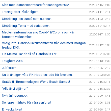
Klart med damseniortränare för säsongen 20/21
2020-07-15 16:02
Träning efter Påskhelgen!
2020-04-11 10:11
Uteträning - en succé som stannar!
2020-04-03 10:46
Uteträning: Tema med variationer!
2020-03-24 07:17
Medlemsinformation ang Covid-19/Corona och vår
2020-03-17 16:30
fortsatta verksamhet
Viktig info: Handbollsverksamheten från och med imorgon,
2020-03-12 19:36
fredag 13/3.
IFK Malmö Handboll på Handbolls-EM!
2020-01-21 07:30
Toughest 2020
2019-12-13 11:30
Julfesten!
2019-12-05 17:19
Nu är äntligen våra IFK-Hoodies redo för leverans.
2019-10-23 08:33
Grattis till Bronsmedaljen i World Beach Games!
2019-10-16 20:11
"Alla är vi stjärnor"
2019-10-15 20:39
Ny träningsgrupp!
2019-10-09 11:45
Seriepremiärhelg för våra seniorer!
2019-10-06 19:36
En vecka kvar!
2019-09-28 17:17