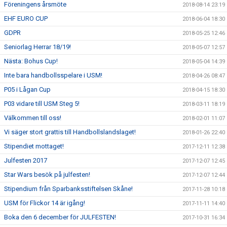
Föreningens årsmöte
2018-08-14 23:19
EHF EURO CUP
2018-06-04 18:30
GDPR
2018-05-25 12:46
Seniorlag Herrar 18/19!
2018-05-07 12:57
Nästa: Bohus Cup!
2018-05-04 14:39
Inte bara handbollsspelare i USM!
2018-04-26 08:47
P05 i Lågan Cup
2018-04-15 18:30
P03 vidare till USM Steg 5!
2018-03-11 18:19
Välkommen till oss!
2018-02-01 11:07
Vi säger stort grattis till Handbollslandslaget!
2018-01-26 22:40
Stipendiet mottaget!
2017-12-11 12:38
Julfesten 2017
2017-12-07 12:45
Star Wars besök på julfesten!
2017-12-07 12:44
Stipendium från Sparbanksstiftelsen Skåne!
2017-11-28 10:18
USM för Flickor 14 är igång!
2017-11-11 14:40
Boka den 6 december för JULFESTEN!
2017-10-31 16:34