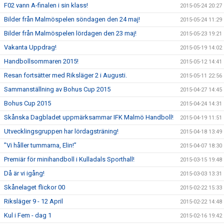
F02 vann A-finalen i sin klass!
2015-05-24 20:27
Bilder från Malmöspelen söndagen den 24 maj!
2015-05-24 11:29
Bilder från Malmöspelen lördagen den 23 maj!
2015-05-23 19:21
Vakanta Uppdrag!
2015-05-19 14:02
Handbollsommaren 2015!
2015-05-12 14:41
Resan fortsätter med Riksläger 2 i Augusti.
2015-05-11 22:56
Sammanställning av Bohus Cup 2015
2015-04-27 14:45
Bohus Cup 2015
2015-04-24 14:31
Skånska Dagbladet uppmärksammar IFK Malmö Handboll!
2015-04-19 11:51
Utvecklingsgruppen har lördagsträning!
2015-04-18 13:49
”Vi håller tummarna, Elin!”
2015-04-07 18:30
Premiär för minihandboll i Kulladals Sporthall!
2015-03-15 19:48
Då är vi igång!
2015-03-03 13:31
Skånelaget flickor 00
2015-02-22 15:33
Riksläger 9 - 12 April
2015-02-22 14:48
Kul i Fem - dag 1
2015-02-16 19:42