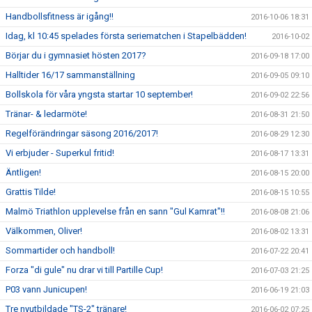
Handbollsfitness är igång!!
2016-10-06 18:31
Idag, kl 10:45 spelades första seriematchen i Stapelbädden!
2016-10-02
Börjar du i gymnasiet hösten 2017?
2016-09-18 17:00
Halltider 16/17 sammanställning
2016-09-05 09:10
Bollskola för våra yngsta startar 10 september!
2016-09-02 22:56
Tränar- & ledarmöte!
2016-08-31 21:50
Regelförändringar säsong 2016/2017!
2016-08-29 12:30
Vi erbjuder - Superkul fritid!
2016-08-17 13:31
Äntligen!
2016-08-15 20:00
Grattis Tilde!
2016-08-15 10:55
Malmö Triathlon upplevelse från en sann "Gul Kamrat"!!
2016-08-08 21:06
Välkommen, Oliver!
2016-08-02 13:31
Sommartider och handboll!
2016-07-22 20:41
Forza "di gule" nu drar vi till Partille Cup!
2016-07-03 21:25
P03 vann Junicupen!
2016-06-19 21:03
Tre nyutbildade "TS-2" tränare!
2016-06-02 07:25