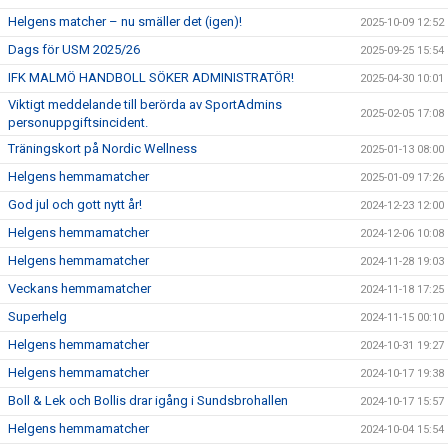
Helgens matcher – nu smäller det (igen)!
2025-10-09 12:52
Dags för USM 2025/26
2025-09-25 15:54
IFK MALMÖ HANDBOLL SÖKER ADMINISTRATÖR!
2025-04-30 10:01
Viktigt meddelande till berörda av SportAdmins
2025-02-05 17:08
personuppgiftsincident.
Träningskort på Nordic Wellness
2025-01-13 08:00
Helgens hemmamatcher
2025-01-09 17:26
God jul och gott nytt år!
2024-12-23 12:00
Helgens hemmamatcher
2024-12-06 10:08
Helgens hemmamatcher
2024-11-28 19:03
Veckans hemmamatcher
2024-11-18 17:25
Superhelg
2024-11-15 00:10
Helgens hemmamatcher
2024-10-31 19:27
Helgens hemmamatcher
2024-10-17 19:38
Boll & Lek och Bollis drar igång i Sundsbrohallen
2024-10-17 15:57
Helgens hemmamatcher
2024-10-04 15:54