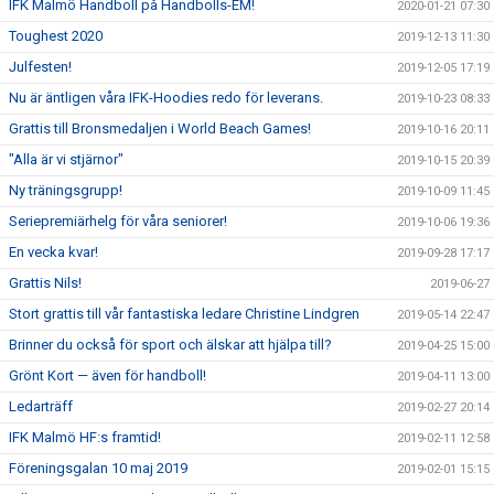
IFK Malmö Handboll på Handbolls-EM!
2020-01-21 07:30
Toughest 2020
2019-12-13 11:30
Julfesten!
2019-12-05 17:19
Nu är äntligen våra IFK-Hoodies redo för leverans.
2019-10-23 08:33
Grattis till Bronsmedaljen i World Beach Games!
2019-10-16 20:11
"Alla är vi stjärnor"
2019-10-15 20:39
Ny träningsgrupp!
2019-10-09 11:45
Seriepremiärhelg för våra seniorer!
2019-10-06 19:36
En vecka kvar!
2019-09-28 17:17
Grattis Nils!
2019-06-27
Stort grattis till vår fantastiska ledare Christine Lindgren
2019-05-14 22:47
Brinner du också för sport och älskar att hjälpa till?
2019-04-25 15:00
Grönt Kort — även för handboll!
2019-04-11 13:00
Ledarträff
2019-02-27 20:14
IFK Malmö HF:s framtid!
2019-02-11 12:58
Föreningsgalan 10 maj 2019
2019-02-01 15:15