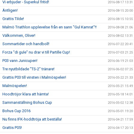
Vi erbjuder - Superkul fritid!
2016-08-17 13:31
Äntligen!
2016-08-15 20:00
Grattis Tilde!
2016-08-15 10:55
Malmö Triathlon upplevelse från en sann "Gul Kamrat"!!
2016-08-08 21:06
Välkommen, Oliver!
2016-08-02 13:31
Sommartider och handboll!
2016-07-22 20:41
Forza "di gule" nu drar vi till Partille Cup!
2016-07-03 21:25
P03 vann Junicupen!
2016-06-19 21:03
Tre nyutbildade "TS-2" tränare!
2016-06-02 07:25
Grattis P03 till vinsten i Malmöspelen!
2016-05-22 21:33
Malmöspelen!
2016-05-21 15:49
Hoodtröjor klara att hämta!
2016-05-18 14:01
Sammanställning Bohus Cup
2016-05-02 12:38
Bohus Cup 2016
2016-05-01 19:20
Nu finns IFK-hoddtröja att beställa!
2016-04-21 17:59
Grattis P05!
2016-04-17 20:13