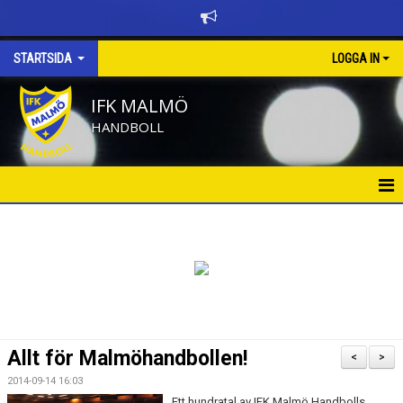
STARTSIDA
LOGGA IN
IFK MALMÖ
HANDBOLL
HEM
BÖRJA SPELA HANDBOLL
KALENDER
NYHETER
Allt för Malmöhandbollen!
<
>
NYHETSARKIV
2014-09-14 16:03
Ett hundratal av IFK Malmö Handbolls