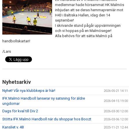
BILDGALLERI
medlemmar hade hörsammat HK Malmös
inbjudan att se deras hemmapremiär mot
H43 i Baltiska Hallen, idag den 14
MATCHER
september!
I skrivande stund pågår uppvärmningen
FÖRENINGEN
och vi hoppas på en Malmöseger!
Alla behövs för att sätta Malmö på
handbollskartan!
LÄNKAR
/Lars
ÅRSHJUL
IDROTTSSKADA
PARTNERS & SPONSRING
Nyhetsarkiv
Nyhet! Vår nya klubbkeps är här!
2026-05-21 14:11
TRÄNINGSKLÄDER
IFK Malmö Handboll lanserar ny satsning för äldre
2026-04-15 19:00
ungdomar
OM OSS
Dags för kval till Div 2
2026-03-30 12:00
KÖPA TRÄNINGSKORT NORDIC WELLNESS
Stötta IFK Malmö Handboll när du shoppar hos Boozt
2026-03-06 12:00
Kansliet v. 48
2025-11-21 12:44