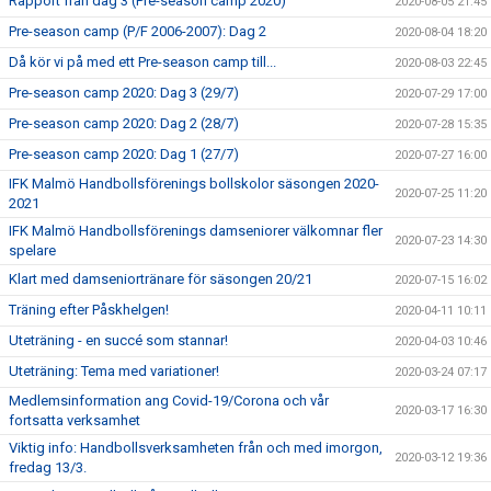
Rapport från dag 3 (Pre-season camp 2020)
2020-08-05 21:45
Pre-season camp (P/F 2006-2007): Dag 2
2020-08-04 18:20
Då kör vi på med ett Pre-season camp till...
2020-08-03 22:45
Pre-season camp 2020: Dag 3 (29/7)
2020-07-29 17:00
Pre-season camp 2020: Dag 2 (28/7)
2020-07-28 15:35
Pre-season camp 2020: Dag 1 (27/7)
2020-07-27 16:00
IFK Malmö Handbollsförenings bollskolor säsongen 2020-
2020-07-25 11:20
2021
IFK Malmö Handbollsförenings damseniorer välkomnar fler
2020-07-23 14:30
spelare
Klart med damseniortränare för säsongen 20/21
2020-07-15 16:02
Träning efter Påskhelgen!
2020-04-11 10:11
Uteträning - en succé som stannar!
2020-04-03 10:46
Uteträning: Tema med variationer!
2020-03-24 07:17
Medlemsinformation ang Covid-19/Corona och vår
2020-03-17 16:30
fortsatta verksamhet
Viktig info: Handbollsverksamheten från och med imorgon,
2020-03-12 19:36
fredag 13/3.