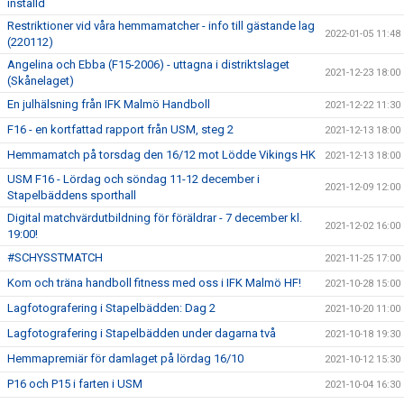
inställd
Restriktioner vid våra hemmamatcher - info till gästande lag
2022-01-05 11:48
(220112)
Angelina och Ebba (F15-2006) - uttagna i distriktslaget
2021-12-23 18:00
(Skånelaget)
En julhälsning från IFK Malmö Handboll
2021-12-22 11:30
F16 - en kortfattad rapport från USM, steg 2
2021-12-13 18:00
Hemmamatch på torsdag den 16/12 mot Lödde Vikings HK
2021-12-13 18:00
USM F16 - Lördag och söndag 11-12 december i
2021-12-09 12:00
Stapelbäddens sporthall
Digital matchvärdutbildning för föräldrar - 7 december kl.
2021-12-02 16:00
19:00!
#SCHYSSTMATCH
2021-11-25 17:00
Kom och träna handboll fitness med oss i IFK Malmö HF!
2021-10-28 15:00
Lagfotografering i Stapelbädden: Dag 2
2021-10-20 11:00
Lagfotografering i Stapelbädden under dagarna två
2021-10-18 19:30
Hemmapremiär för damlaget på lördag 16/10
2021-10-12 15:30
P16 och P15 i farten i USM
2021-10-04 16:30