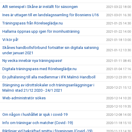
Allt seriespel i Skåne är inställt för säsongen
2021-03-22 18:00
Ines är uttagen till en landslagssamling för Bosniens U16
2021-03-01 16:30
Träningspass från Rörelseglädje.nu
2021-01-25 14:30
Hallarna öppnas upp igen för inomhusträning
2021-01-22 14:00
Vi kör på!
2021-01-18 13:00
Skånes handbollsförbund fortsätter sin digitala satsning
2021-01-12 13:30
under januari 2021
Ny vecka innebär nya träningspass!
2021-01-11 08:45
Digitala träningspass med Rörelseglädje.nu
2021-01-04 17:16
En julhälsning till alla medlemmar i IFK Malmö Handboll
2020-12-23 09:15
Stängning av idrottslokaler och träningsanläggningar i
2020-12-21 15:12
Malmö stad 21/12 2020 - 24/1 2021
Web-administratör sökes
2020-12-14 10:20
2020-12-10 19:35
Om någon i hushållet är sjuk i covid-19
2020-12-08 14:00
Info om träningar och matcher (Covid -19)
2020-11-18 15:10
Riktlinjer vid bekräftad smitta i föreningen (Covid -19)
2020-11-13 14:30