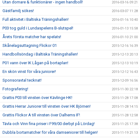
Utan domare & funktionärer - ingen handboll!
2016-03-16 09:21
Gästfamilj sökes!
2016-03-07 11:28
Full aktivitet i Baltiska Träningshallen!
2016-01-16 10:40
P03 tog guld i Lundaspelens B-slutspel!
2016-01-13 15:58
Årets första matcher har spelats!
2016-01-10 21:00
Skånelagsuttagning Flickor 01
2015-12-16 16:39
Handbollsöndag i Baltiska Träningshallen!
2015-12-13 20:13
P01 vann över IK Lågan på bortaplan!
2015-12-13 10:19
En skön vinst för våra juniorer!
2015-12-12 16:43
Sponsoravtal tecknat!
2015-12-09 16:56
Fotografering!
2015-11-30 22:18
Grattis P03 till vinsten över Kävlinge HK!
2015-11-28 17:08
Grattis Herrar Juniorer till vinsten över HK Björnen!
2015-11-28 14:15
Grattis Flickor A till vinsten över Dalhems IF!
2015-11-28 12:58
Tävla och Vinn fina priser i F99/00 derbyt på Lördag!
2015-11-25 17:38
Dubbla bortamatcher för våra damseniorer till helgen!
2015-11-19 21:13