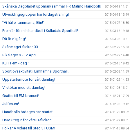
Skånska Dagbladet uppmärksammar IFK Malmö Handboll!
2015-04-19 11:51
Utvecklingsgruppen har lördagsträning!
2015-04-18 13:49
”Vi håller tummarna, Elin!”
2015-04-07 18:30
Premiär för minihandboll i Kulladals Sporthall!
2015-03-15 19:48
Då är vi igång!
2015-03-03 13:31
Skånelaget flickor 00
2015-02-22 15:33
Riksläger 9 - 12 April
2015-02-22 14:48
Kul i Fem - dag 1
2015-02-16 19:42
Sportlovsaktivitet i Limhamns Sporthall!
2015-02-02 11:59
Uppstartsmöte för vårt damlag!
2015-01-29 14:23
Vi utökar med ett damlag!
2015-01-08 13:01
Grattis till EM-bronset!
2014-12-21 17:09
Julfesten!
2014-12-05 19:12
Handbollslördagen har startat!
2014-11-29 08:52
USM Steg 2 för våra B-flickor!
2014-11-27 09:01
Pojkar A vidare till Steg 3 i USM!
2014-11-16 09:54