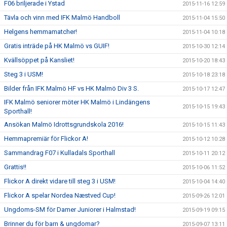
F06 briljerade i Ystad
2015-11-16 12:59
Tävla och vinn med IFK Malmö Handboll
2015-11-04 15:50
Helgens hemmamatcher!
2015-11-04 10:18
Gratis inträde på HK Malmö vs GUIF!
2015-10-30 12:14
Kvällsöppet på Kansliet!
2015-10-20 18:43
Steg 3 i USM!
2015-10-18 23:18
Bilder från IFK Malmö HF vs HK Malmö Div 3 S.
2015-10-17 12:47
IFK Malmö seniorer möter HK Malmö i Lindängens
2015-10-15 19:43
Sporthall!
Ansökan Malmö Idrottsgrundskola 2016!
2015-10-15 11:43
Hemmapremiär för Flickor A!
2015-10-12 10:28
Sammandrag F07 i Kulladals Sporthall
2015-10-11 20:12
Grattis!!
2015-10-06 11:52
Flickor A direkt vidare till steg 3 i USM!
2015-10-04 14:40
Flickor A spelar Nordea Næstved Cup!
2015-09-26 12:01
Ungdoms-SM för Damer Juniorer i Halmstad!
2015-09-19 09:15
Brinner du för barn & ungdomar?
2015-09-07 13:11