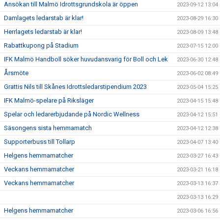
Ansökan till Malmö Idrottsgrundskola är öppen
2023-09-12 13:04
Damlagets ledarstab är klar!
2023-08-29 16:30
Herrlagets ledarstab är klar!
2023-08-09 13:48
Rabattkupong på Stadium
2023-07-15 12:00
IFK Malmö Handboll söker huvudansvarig för Boll och Lek
2023-06-30 12:48
Årsmöte
2023-06-02 08:49
Grattis Nils till Skånes Idrottsledarstipendium 2023
2023-05-04 15:25
IFK Malmö-spelare på Riksläger
2023-04-15 15:48
Spelar och ledarerbjudande på Nordic Wellness
2023-04-12 15:51
Säsongens sista hemmamatch
2023-04-12 12:38
Supporterbuss till Tollarp
2023-04-07 13:40
Helgens hemmamatcher
2023-03-27 16:43
Veckans hemmamatcher
2023-03-21 16:18
Veckans hemmamatcher
2023-03-13 16:37
2023-03-13 16:29
Helgens hemmamatcher
2023-03-06 16:56