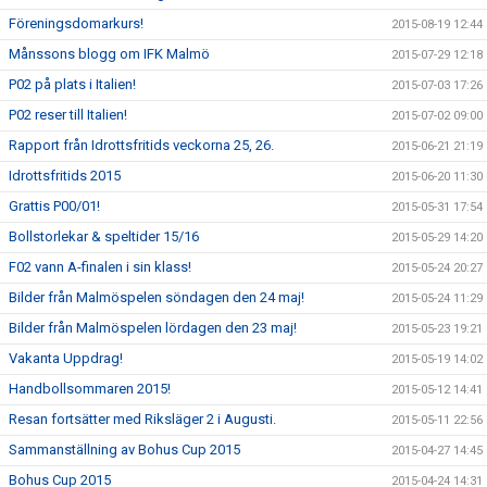
Föreningsdomarkurs!
2015-08-19 12:44
Månssons blogg om IFK Malmö
2015-07-29 12:18
P02 på plats i Italien!
2015-07-03 17:26
P02 reser till Italien!
2015-07-02 09:00
Rapport från Idrottsfritids veckorna 25, 26.
2015-06-21 21:19
Idrottsfritids 2015
2015-06-20 11:30
Grattis P00/01!
2015-05-31 17:54
Bollstorlekar & speltider 15/16
2015-05-29 14:20
F02 vann A-finalen i sin klass!
2015-05-24 20:27
Bilder från Malmöspelen söndagen den 24 maj!
2015-05-24 11:29
Bilder från Malmöspelen lördagen den 23 maj!
2015-05-23 19:21
Vakanta Uppdrag!
2015-05-19 14:02
Handbollsommaren 2015!
2015-05-12 14:41
Resan fortsätter med Riksläger 2 i Augusti.
2015-05-11 22:56
Sammanställning av Bohus Cup 2015
2015-04-27 14:45
Bohus Cup 2015
2015-04-24 14:31