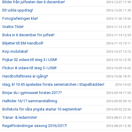
Bilder från julfesten den 6 december!
2016-12-07 17:39
Ett udda uppdrag!
2016-12-05 11:39
Fotograferingen klar!
2016-11-26 10:56
Grattis Tilde!
2016-11-14 15:37
Boka in 6 december för julfest!
2016-11-14 12:59
Biljetter till EM Handboll!
2016-11-10 19:11
Köp mobilskal!
2016-10-27 13:15
Pojkar 02 vidare till steg 3 i USM!
2016-10-16 12:35
Flickor A vidare till steg 3 i USM!
2016-10-09 16:02
Handbollsfitness är igång!!
2016-10-06 18:31
Idag, kl 10:45 spelades första seriematchen i Stapelbädden!
2016-10-02
Börjar du i gymnasiet hösten 2017?
2016-09-18 17:00
Halltider 16/17 sammanställning
2016-09-05 09:10
Bollskola för våra yngsta startar 10 september!
2016-09-02 22:56
Tränar- & ledarmöte!
2016-08-31 21:50
Regelförändringar säsong 2016/2017!
2016-08-29 12:30