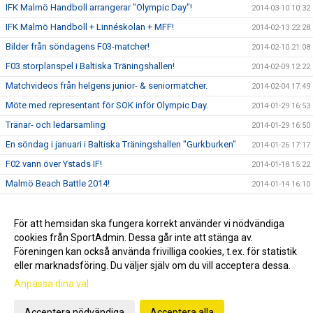
IFK Malmö Handboll arrangerar "Olympic Day"!
2014-03-10 10:32
IFK Malmö Handboll + Linnéskolan + MFF!
2014-02-13 22:28
Bilder från söndagens F03-matcher!
2014-02-10 21:08
F03 storplanspel i Baltiska Träningshallen!
2014-02-09 12:22
Matchvideos från helgens junior- & seniormatcher.
2014-02-04 17:49
Möte med representant för SOK inför Olympic Day.
2014-01-29 16:53
Tränar- och ledarsamling
2014-01-29 16:50
En söndag i januari i Baltiska Träningshallen "Gurkburken"
2014-01-26 17:17
F02 vann över Ystads IF!
2014-01-18 15:22
Malmö Beach Battle 2014!
2014-01-14 16:10
Bilder från en söndag i Baltiska Hallen och Gurkburken!
2014-01-12 19:46
”Kanariefåglarnas” Erik Helgsten stängde igen buren
För att hemsidan ska fungera korrekt använder vi nödvändiga
2013-12-28 11:34
cookies från SportAdmin. Dessa går inte att stänga av.
Julfesten!
2013-12-04 22:49
Föreningen kan också använda frivilliga cookies, t.ex. för statistik
eller marknadsföring. Du väljer själv om du vill acceptera dessa.
Anpassa dina val
Cookie-inställningar
Gå till Webbversion
Acceptera nödvändiga
Acceptera alla