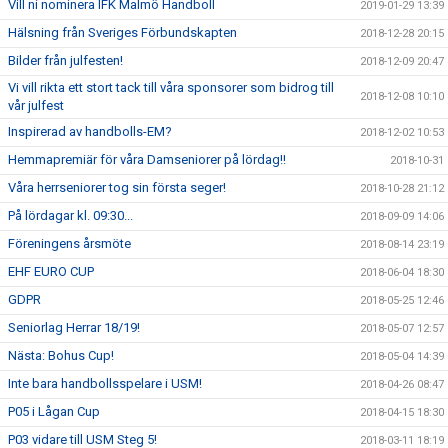
Vill ni nominera IFK Malmö Handboll
2019-01-29 13:39
Hälsning från Sveriges Förbundskapten
2018-12-28 20:15
Bilder från julfesten!
2018-12-09 20:47
Vi vill rikta ett stort tack till våra sponsorer som bidrog till
2018-12-08 10:10
vår julfest
Inspirerad av handbolls-EM?
2018-12-02 10:53
Hemmapremiär för våra Damseniorer på lördag!!
2018-10-31
Våra herrseniorer tog sin första seger!
2018-10-28 21:12
På lördagar kl. 09:30...
2018-09-09 14:06
Föreningens årsmöte
2018-08-14 23:19
EHF EURO CUP
2018-06-04 18:30
GDPR
2018-05-25 12:46
Seniorlag Herrar 18/19!
2018-05-07 12:57
Nästa: Bohus Cup!
2018-05-04 14:39
Inte bara handbollsspelare i USM!
2018-04-26 08:47
P05 i Lågan Cup
2018-04-15 18:30
P03 vidare till USM Steg 5!
2018-03-11 18:19