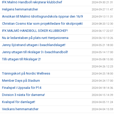
IFK Malmö Handboll rekryterar klubbchef
2024-09-30 21:31
Helgens hemmamatcher
2024-09-27 11:47
Ansökan till Malmö Idrottsgrundskola öppnar den 16/9
2024-09-13 11:31
Christian Cosmo klar som projektledare för skolprojekt
2024-08-20 12:30
IFK MALMÖ HANDBOLL SÖKER KLUBBCHEF!
2024-06-17 22:07
Nu är ledarstaben på plats runt Herrjuniorerna
2024-06-10 13:26
Jenny Sjöstrand uttagen i beachlandslaget!
2024-05-21 18:00
Jenny uttagen till riksläger 3 i beachhandboll!
2024-05-14 17:00
Tilli uttagen till Riksläger 2!
2024-05-08 15:00
2024-04-26 12:23
Träningskort på Nordic Wellness
2024-04-25 18:00
Member Days på Stadium
2024-04-24 17:00
Finalspel i Uppsala för P14
2024-04-18 14:36
Division 3 nästa för damerna!
2024-04-15 14:39
Kvalspel för damlaget!
2024-04-05 11:24
Veckans hemmamatcher
2024-04-04 15:59