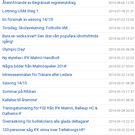
Återinförande av Begränsat registerutdrag
2014-08-06 12:55
Lottning USM Steg 1.
2014-07-18 21:31
En försmak av säsong 14/15!
2014-07-02 15:03
Torsdag. Skolavslutning. Fotbolls-VM...
2014-06-12 22:33
Bara en vecka kvar!! Sen drar vårt populära idrottsfritids
2014-06-09 14:07
igång!
Olympic Day!
2014-06-05 08:28
Ny styrelse i IFK Malmö Handboll
2014-05-27 22:52
Några bilder från Malmöspelen 2014!
2014-05-27 09:01
Intresseanmälan för Tränare eller Ledare
2014-05-22 14:30
Säsong 14/15
2014-05-21 08:38
Sommar på Ribban
2014-05-19 17:37
Kallelse till årsmöte!
2014-05-07 08:36
Träningsturnering för F02 från IFK Malmö, Balleup HC &
2014-04-28 20:43
Dalhems IF
Överraskning för bollskolans alla glada deltagare!
2014-04-14 22:27
120 personer såg IFK vinna över Trelleborgs HF!
2014-03-20 22:54