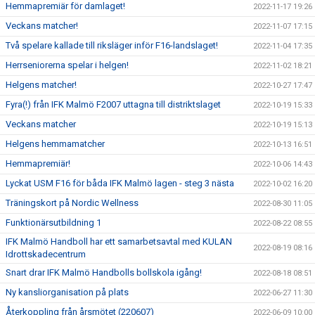
Hemmapremiär för damlaget!
2022-11-17 19:26
Veckans matcher!
2022-11-07 17:15
Två spelare kallade till riksläger inför F16-landslaget!
2022-11-04 17:35
Herrseniorerna spelar i helgen!
2022-11-02 18:21
Helgens matcher!
2022-10-27 17:47
Fyra(!) från IFK Malmö F2007 uttagna till distriktslaget
2022-10-19 15:33
Veckans matcher
2022-10-19 15:13
Helgens hemmamatcher
2022-10-13 16:51
Hemmapremiär!
2022-10-06 14:43
Lyckat USM F16 för båda IFK Malmö lagen - steg 3 nästa
2022-10-02 16:20
Träningskort på Nordic Wellness
2022-08-30 11:05
Funktionärsutbildning 1
2022-08-22 08:55
IFK Malmö Handboll har ett samarbetsavtal med KULAN
2022-08-19 08:16
Idrottskadecentrum
Snart drar IFK Malmö Handbolls bollskola igång!
2022-08-18 08:51
Ny kansliorganisation på plats
2022-06-27 11:30
Återkoppling från årsmötet (220607)
2022-06-09 10:00