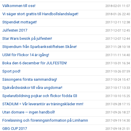
Välkommen till oss!
2018-02-01 11:07
Vi säger stort grattis till Handbollslandslaget!
2018-01-26 22:40
Stipendiet mottaget!
2017-12-11 12:38
Julfesten 2017
2017-12-07 12:45
Star Wars besök på julfesten!
2017-12-07 12:44
Stipendium från Sparbanksstiftelsen Skåne!
2017-11-28 10:18
USM för Flickor 14 är igång!
2017-11-11 14:40
Boka den 6 december för JULFESTEN!
2017-10-31 16:34
Sport pod!
2017-10-26 07:59
Säsongens första sammandrag!
2017-10-24 15:47
Sjukvårdsväskor till våra ungdomar!
2017-10-17 13:33
Spelarutbildning pojkar och flickor födda 03
2017-10-10 15:25
STADIUM = Vår leverantör av träningskläder mm!
2017-09-28 17:15
Utan domare — ingen handboll!
2017-09-26 18:27
Föreläsning och föreningsinformation på Limhamn
2017-09-19 14:30
GBG CUP 2017
2017-09-18 21:51