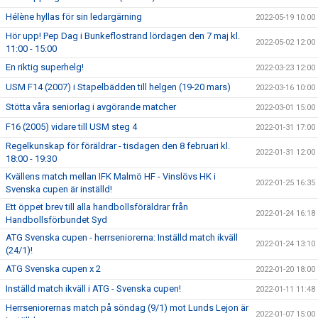
Hélène hyllas för sin ledargärning
2022-05-19 10:00
Hör upp! Pep Dag i Bunkeflostrand lördagen den 7 maj kl.
2022-05-02 12:00
11:00 - 15:00
En riktig superhelg!
2022-03-23 12:00
USM F14 (2007) i Stapelbädden till helgen (19-20 mars)
2022-03-16 10:00
Stötta våra seniorlag i avgörande matcher
2022-03-01 15:00
F16 (2005) vidare till USM steg 4
2022-01-31 17:00
Regelkunskap för föräldrar - tisdagen den 8 februari kl.
2022-01-31 12:00
18:00 - 19:30
Kvällens match mellan IFK Malmö HF - Vinslövs HK i
2022-01-25 16:35
Svenska cupen är inställd!
Ett öppet brev till alla handbollsföräldrar från
2022-01-24 16:18
Handbollsförbundet Syd
ATG Svenska cupen - herrseniorerna: Inställd match ikväll
2022-01-24 13:10
(24/1)!
ATG Svenska cupen x 2
2022-01-20 18:00
Inställd match ikväll i ATG - Svenska cupen!
2022-01-11 11:48
Herrseniorernas match på söndag (9/1) mot Lunds Lejon är
2022-01-07 15:00