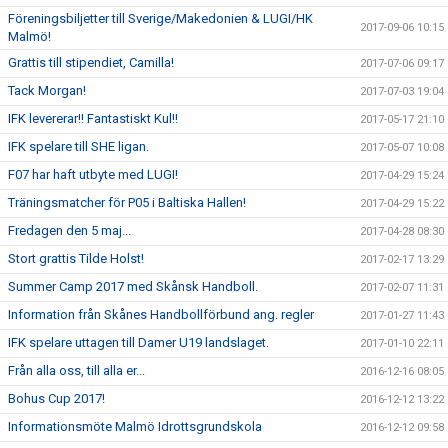
Föreningsbiljetter till Sverige/Makedonien & LUGI/HK
2017-09-06 10:15
Malmö!
Grattis till stipendiet, Camilla!
2017-07-06 09:17
Tack Morgan!
2017-07-03 19:04
IFK levererar!! Fantastiskt Kul!!
2017-05-17 21:10
IFK spelare till SHE ligan.
2017-05-07 10:08
F07 har haft utbyte med LUGI!
2017-04-29 15:24
Träningsmatcher för P05 i Baltiska Hallen!
2017-04-29 15:22
Fredagen den 5 maj...
2017-04-28 08:30
Stort grattis Tilde Holst!
2017-02-17 13:29
Summer Camp 2017 med Skånsk Handboll.
2017-02-07 11:31
Information från Skånes Handbollförbund ang. regler
2017-01-27 11:43
IFK spelare uttagen till Damer U19 landslaget.
2017-01-10 22:11
Från alla oss, till alla er...
2016-12-16 08:05
Bohus Cup 2017!
2016-12-12 13:22
Informationsmöte Malmö Idrottsgrundskola
2016-12-12 09:58