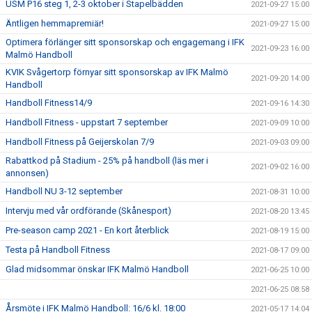
USM P16 steg 1, 2-3 oktober i Stapelbädden
2021-09-27 15:00
Äntligen hemmapremiär!
2021-09-27 15:00
Optimera förlänger sitt sponsorskap och engagemang i IFK
2021-09-23 16:00
Malmö Handboll
KVIK Svågertorp förnyar sitt sponsorskap av IFK Malmö
2021-09-20 14:00
Handboll
Handboll Fitness14/9
2021-09-16 14:30
Handboll Fitness - uppstart 7 september
2021-09-09 10:00
Handboll Fitness på Geijerskolan 7/9
2021-09-03 09:00
Rabattkod på Stadium - 25% på handboll (läs mer i
2021-09-02 16:00
annonsen)
Handboll NU 3-12 september
2021-08-31 10:00
Intervju med vår ordförande (Skånesport)
2021-08-20 13:45
Pre-season camp 2021 - En kort återblick
2021-08-19 15:00
Testa på Handboll Fitness
2021-08-17 09:00
Glad midsommar önskar IFK Malmö Handboll
2021-06-25 10:00
2021-06-25 08:58
Årsmöte i IFK Malmö Handboll: 16/6 kl. 18:00
2021-05-17 14:04