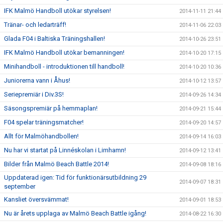
IFK Malmö Handboll utökar styrelsen!
2014-11-11 21:44
Tränar- och ledarträff!
2014-11-06 22:03
Glada F04 i Baltiska Träningshallen!
2014-10-26 23:51
IFK Malmö Handboll utökar bemanningen!
2014-10-20 17:15
Minihandboll - introduktionen till handboll!
2014-10-20 10:36
Juniorerna vann i Åhus!
2014-10-12 13:57
Seriepremiär i Div.3S!
2014-09-26 14:34
Säsongspremiär på hemmaplan!
2014-09-21 15:44
F04 spelar träningsmatcher!
2014-09-20 14:57
Allt för Malmöhandbollen!
2014-09-14 16:03
Nu har vi startat på Linnéskolan i Limhamn!
2014-09-12 13:41
Bilder från Malmö Beach Battle 2014!
2014-09-08 18:16
Uppdaterad igen: Tid för funktionärsutbildning 29
2014-09-07 18:31
september
Kansliet översvämmat!
2014-09-01 18:53
Nu är årets upplaga av Malmö Beach Battle igång!
2014-08-22 16:30