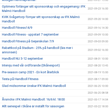
2021-09-27 15:00
Optimera förlänger sitt sponsorskap och engagemang i IFK
2021-09-23 16:00
Malmö Handboll
KVIK Svågertorp förnyar sitt sponsorskap av IFK Malmö
2021-09-20 14:00
Handboll
Handboll Fitness14/9
2021-09-16 14:30
Handboll Fitness - uppstart 7 september
2021-09-09 10:00
Handboll Fitness på Geijerskolan 7/9
2021-09-03 09:00
Rabattkod på Stadium - 25% på handboll (läs mer i
2021-09-02 16:00
annonsen)
Handboll NU 3-12 september
2021-08-31 10:00
Intervju med vår ordförande (Skånesport)
2021-08-20 13:45
Pre-season camp 2021 - En kort återblick
2021-08-19 15:00
Testa på Handboll Fitness
2021-08-17 09:00
Glad midsommar önskar IFK Malmö Handboll
2021-06-25 10:00
2021-06-25 08:58
Årsmöte i IFK Malmö Handboll: 16/6 kl. 18:00
2021-05-17 14:04
Allt seriespel i Skåne är inställt för säsongen
2021-03-22 18:00