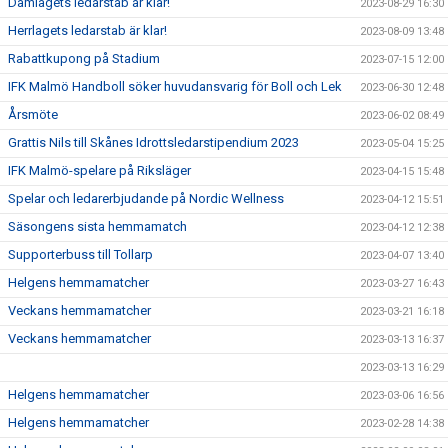
Damlagets ledarstab är klar!
2023-08-29 16:30
Herrlagets ledarstab är klar!
2023-08-09 13:48
Rabattkupong på Stadium
2023-07-15 12:00
IFK Malmö Handboll söker huvudansvarig för Boll och Lek
2023-06-30 12:48
Årsmöte
2023-06-02 08:49
Grattis Nils till Skånes Idrottsledarstipendium 2023
2023-05-04 15:25
IFK Malmö-spelare på Riksläger
2023-04-15 15:48
Spelar och ledarerbjudande på Nordic Wellness
2023-04-12 15:51
Säsongens sista hemmamatch
2023-04-12 12:38
Supporterbuss till Tollarp
2023-04-07 13:40
Helgens hemmamatcher
2023-03-27 16:43
Veckans hemmamatcher
2023-03-21 16:18
Veckans hemmamatcher
2023-03-13 16:37
2023-03-13 16:29
Helgens hemmamatcher
2023-03-06 16:56
Helgens hemmamatcher
2023-02-28 14:38