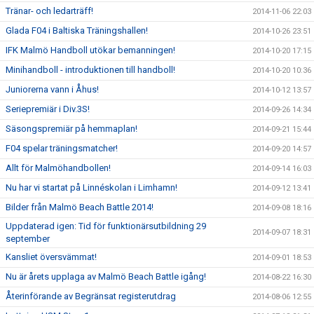
Tränar- och ledarträff!
2014-11-06 22:03
Glada F04 i Baltiska Träningshallen!
2014-10-26 23:51
IFK Malmö Handboll utökar bemanningen!
2014-10-20 17:15
Minihandboll - introduktionen till handboll!
2014-10-20 10:36
Juniorerna vann i Åhus!
2014-10-12 13:57
Seriepremiär i Div.3S!
2014-09-26 14:34
Säsongspremiär på hemmaplan!
2014-09-21 15:44
F04 spelar träningsmatcher!
2014-09-20 14:57
Allt för Malmöhandbollen!
2014-09-14 16:03
Nu har vi startat på Linnéskolan i Limhamn!
2014-09-12 13:41
Bilder från Malmö Beach Battle 2014!
2014-09-08 18:16
Uppdaterad igen: Tid för funktionärsutbildning 29
2014-09-07 18:31
september
Kansliet översvämmat!
2014-09-01 18:53
Nu är årets upplaga av Malmö Beach Battle igång!
2014-08-22 16:30
Återinförande av Begränsat registerutdrag
2014-08-06 12:55