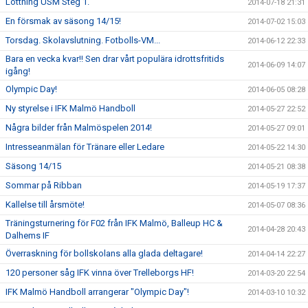
Lottning USM Steg 1.
2014-07-18 21:31
En försmak av säsong 14/15!
2014-07-02 15:03
Torsdag. Skolavslutning. Fotbolls-VM...
2014-06-12 22:33
Bara en vecka kvar!! Sen drar vårt populära idrottsfritids
2014-06-09 14:07
igång!
Olympic Day!
2014-06-05 08:28
Ny styrelse i IFK Malmö Handboll
2014-05-27 22:52
Några bilder från Malmöspelen 2014!
2014-05-27 09:01
Intresseanmälan för Tränare eller Ledare
2014-05-22 14:30
Säsong 14/15
2014-05-21 08:38
Sommar på Ribban
2014-05-19 17:37
Kallelse till årsmöte!
2014-05-07 08:36
Träningsturnering för F02 från IFK Malmö, Balleup HC &
2014-04-28 20:43
Dalhems IF
Överraskning för bollskolans alla glada deltagare!
2014-04-14 22:27
120 personer såg IFK vinna över Trelleborgs HF!
2014-03-20 22:54
IFK Malmö Handboll arrangerar "Olympic Day"!
2014-03-10 10:32