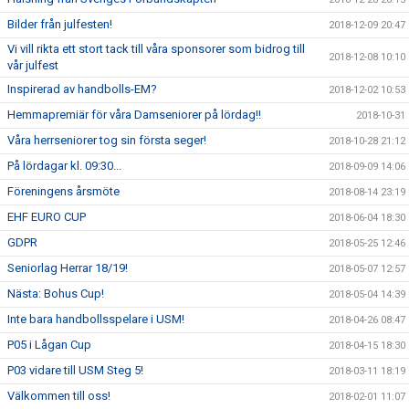
Bilder från julfesten!
2018-12-09 20:47
Vi vill rikta ett stort tack till våra sponsorer som bidrog till
2018-12-08 10:10
vår julfest
Inspirerad av handbolls-EM?
2018-12-02 10:53
Hemmapremiär för våra Damseniorer på lördag!!
2018-10-31
Våra herrseniorer tog sin första seger!
2018-10-28 21:12
På lördagar kl. 09:30...
2018-09-09 14:06
Föreningens årsmöte
2018-08-14 23:19
EHF EURO CUP
2018-06-04 18:30
GDPR
2018-05-25 12:46
Seniorlag Herrar 18/19!
2018-05-07 12:57
Nästa: Bohus Cup!
2018-05-04 14:39
Inte bara handbollsspelare i USM!
2018-04-26 08:47
P05 i Lågan Cup
2018-04-15 18:30
P03 vidare till USM Steg 5!
2018-03-11 18:19
Välkommen till oss!
2018-02-01 11:07