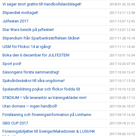
Vi säger stort grattis till Handbollslandslaget!
2018-01-26 22:40
Stipendiet mottaget!
2017-12-11 12:38
Julfesten 2017
2017-12-07 12:45
Star Wars besök på julfesten!
2017-12-07 12:44
Stipendium från Sparbanksstiftelsen Skåne!
2017-11-28 10:18
USM för Flickor 14 är igång!
2017-11-11 14:40
Boka den 6 december för JULFESTEN!
2017-10-31 16:34
Sport pod!
2017-10-26 07:59
Säsongens första sammandrag!
2017-10-24 15:47
Sjukvårdsväskor till våra ungdomar!
2017-10-17 13:33
Spelarutbildning pojkar och flickor födda 03
2017-10-10 15:25
STADIUM = Vår leverantör av träningskläder mm!
2017-09-28 17:15
Utan domare — ingen handboll!
2017-09-26 18:27
Föreläsning och föreningsinformation på Limhamn
2017-09-19 14:30
GBG CUP 2017
2017-09-18 21:51
Föreningsbiljetter till Sverige/Makedonien & LUGI/HK
2017-09-06 10:15