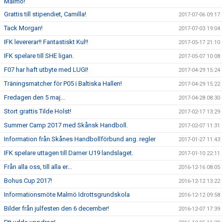
Malmö!
Grattis till stipendiet, Camilla!
2017-07-06 09:17
Tack Morgan!
2017-07-03 19:04
IFK levererar!! Fantastiskt Kul!!
2017-05-17 21:10
IFK spelare till SHE ligan.
2017-05-07 10:08
F07 har haft utbyte med LUGI!
2017-04-29 15:24
Träningsmatcher för P05 i Baltiska Hallen!
2017-04-29 15:22
Fredagen den 5 maj...
2017-04-28 08:30
Stort grattis Tilde Holst!
2017-02-17 13:29
Summer Camp 2017 med Skånsk Handboll.
2017-02-07 11:31
Information från Skånes Handbollförbund ang. regler
2017-01-27 11:43
IFK spelare uttagen till Damer U19 landslaget.
2017-01-10 22:11
Från alla oss, till alla er...
2016-12-16 08:05
Bohus Cup 2017!
2016-12-12 13:22
Informationsmöte Malmö Idrottsgrundskola
2016-12-12 09:58
Bilder från julfesten den 6 december!
2016-12-07 17:39