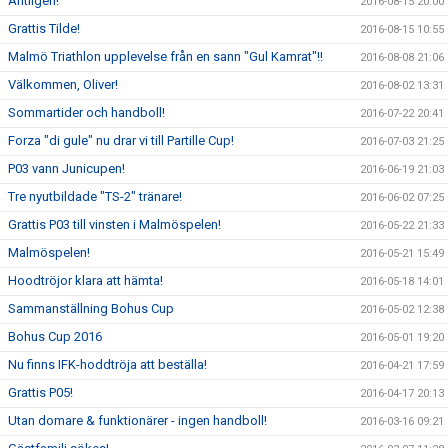
Äntligen!
2016-08-15 20:00
Grattis Tilde!
2016-08-15 10:55
Malmö Triathlon upplevelse från en sann "Gul Kamrat"!!
2016-08-08 21:06
Välkommen, Oliver!
2016-08-02 13:31
Sommartider och handboll!
2016-07-22 20:41
Forza "di gule" nu drar vi till Partille Cup!
2016-07-03 21:25
P03 vann Junicupen!
2016-06-19 21:03
Tre nyutbildade "TS-2" tränare!
2016-06-02 07:25
Grattis P03 till vinsten i Malmöspelen!
2016-05-22 21:33
Malmöspelen!
2016-05-21 15:49
Hoodtröjor klara att hämta!
2016-05-18 14:01
Sammanställning Bohus Cup
2016-05-02 12:38
Bohus Cup 2016
2016-05-01 19:20
Nu finns IFK-hoddtröja att beställa!
2016-04-21 17:59
Grattis P05!
2016-04-17 20:13
Utan domare & funktionärer - ingen handboll!
2016-03-16 09:21