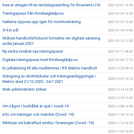
Ines är uttagen till en landslagssamling för Bosniens U16
2021-03-01 16:30
Träningspass från Rörelseglädje.nu
2021-01-25 14:30
Hallarna öppnas upp igen för inomhusträning
2021-01-22 14:00
Vi kör på!
2021-01-18 13:00
Skånes handbollsförbund fortsätter sin digitala satsning
2021-01-12 13:30
under januari 2021
Ny vecka innebär nya träningspass!
2021-01-11 08:45
Digitala träningspass med Rörelseglädje.nu
2021-01-04 17:16
En julhälsning till alla medlemmar i IFK Malmö Handboll
2020-12-23 09:15
Stängning av idrottslokaler och träningsanläggningar i
2020-12-21 15:12
Malmö stad 21/12 2020 - 24/1 2021
Web-administratör sökes
2020-12-14 10:20
2020-12-10 19:35
Om någon i hushållet är sjuk i covid-19
2020-12-08 14:00
Info om träningar och matcher (Covid -19)
2020-11-18 15:10
Riktlinjer vid bekräftad smitta i föreningen (Covid -19)
2020-11-13 14:30
2020-11-04 23:30