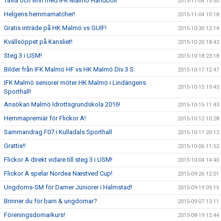
Tävla och vinn med IFK Malmö Handboll
2015-11-04 15:50
Helgens hemmamatcher!
2015-11-04 10:18
Gratis inträde på HK Malmö vs GUIF!
2015-10-30 12:14
Kvällsöppet på Kansliet!
2015-10-20 18:43
Steg 3 i USM!
2015-10-18 23:18
Bilder från IFK Malmö HF vs HK Malmö Div 3 S.
2015-10-17 12:47
IFK Malmö seniorer möter HK Malmö i Lindängens
2015-10-15 19:43
Sporthall!
Ansökan Malmö Idrottsgrundskola 2016!
2015-10-15 11:43
Hemmapremiär för Flickor A!
2015-10-12 10:28
Sammandrag F07 i Kulladals Sporthall
2015-10-11 20:12
Grattis!!
2015-10-06 11:52
Flickor A direkt vidare till steg 3 i USM!
2015-10-04 14:40
Flickor A spelar Nordea Næstved Cup!
2015-09-26 12:01
Ungdoms-SM för Damer Juniorer i Halmstad!
2015-09-19 09:15
Brinner du för barn & ungdomar?
2015-09-07 13:11
Föreningsdomarkurs!
2015-08-19 12:44