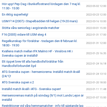
Hör upp! Pep Dag i Bunkeflostrand lördagen den 7 maj kl.
2022-05-02 12:00
11:00 - 15:00
En riktig superhelg!
2022-03-23 12:00
USM F14 (2007) i Stapelbädden till helgen (19-20 mars)
2022-03-16 10:00
Stötta våra seniorlag i avgörande matcher
2022-03-01 15:00
F16 (2005) vidare till USM steg 4
2022-01-31 17:00
Regelkunskap för föräldrar - tisdagen den 8 februari kl.
2022-01-31 12:00
18:00 - 19:30
Kvällens match mellan IFK Malmö HF - Vinslövs HK i
2022-01-25 16:35
Svenska cupen är inställd!
Ett öppet brev till alla handbollsföräldrar från
2022-01-24 16:18
Handbollsförbundet Syd
ATG Svenska cupen - herrseniorerna: Inställd match ikväll
2022-01-24 13:10
(24/1)!
ATG Svenska cupen x 2
2022-01-20 18:00
Inställd match ikväll i ATG - Svenska cupen!
2022-01-11 11:48
Herrseniorernas match på söndag (9/1) mot Lunds Lejon är
2022-01-07 15:00
inställd
Restriktioner vid våra hemmamatcher - info till gästande lag