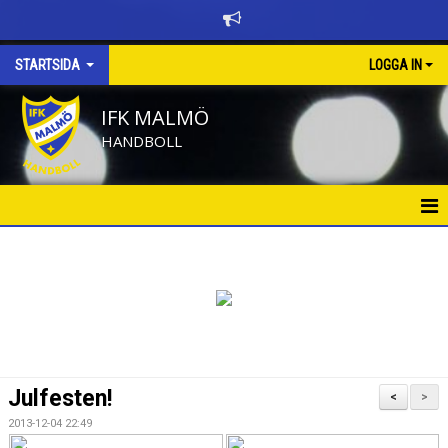
STARTSIDA
LOGGA IN
IFK MALMÖ
HANDBOLL
HEM
BÖRJA SPELA HANDBOLL
KALENDER
NYHETER
Julfesten!
<
>
NYHETSARKIV
2013-12-04 22:49