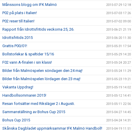
Månssons blogg om IFK Malmö
2015-07-29 12:18
P02 på plats i Italien!
2015-07-03 17:26
P02 reser till Italien!
2015-07-02 09:00
Rapport från Idrottsfritids veckorna 25, 26.
2015-06-21 21:19
Idrottsfritids 2015
2015-06-20 11:30
Grattis P00/01!
2015-05-31 17:54
Bollstorlekar & speltider 15/16
2015-05-29 14:20
F02 vann A-finalen i sin klass!
2015-05-24 20:27
Bilder från Malmöspelen söndagen den 24 maj!
2015-05-24 11:29
Bilder från Malmöspelen lördagen den 23 maj!
2015-05-23 19:21
Vakanta Uppdrag!
2015-05-19 14:02
Handbollsommaren 2015!
2015-05-12 14:41
Resan fortsätter med Riksläger 2 i Augusti.
2015-05-11 22:56
Sammanställning av Bohus Cup 2015
2015-04-27 14:45
Bohus Cup 2015
2015-04-24 14:31
Skånska Dagbladet uppmärksammar IFK Malmö Handboll!
2015-04-19 11:51