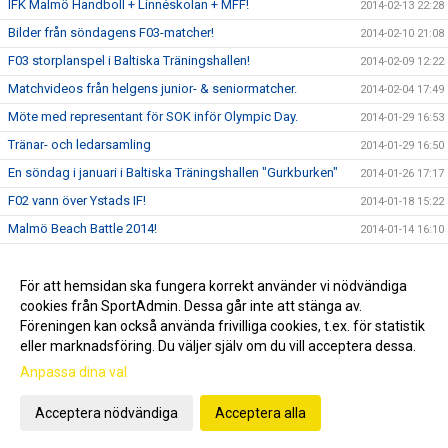
IFK Malmö Handboll + Linnéskolan + MFF!
2014-02-13 22:28
Bilder från söndagens F03-matcher!
2014-02-10 21:08
F03 storplanspel i Baltiska Träningshallen!
2014-02-09 12:22
Matchvideos från helgens junior- & seniormatcher.
2014-02-04 17:49
Möte med representant för SOK inför Olympic Day.
2014-01-29 16:53
Tränar- och ledarsamling
2014-01-29 16:50
En söndag i januari i Baltiska Träningshallen "Gurkburken"
2014-01-26 17:17
F02 vann över Ystads IF!
2014-01-18 15:22
Malmö Beach Battle 2014!
2014-01-14 16:10
Bilder från en söndag i Baltiska Hallen och Gurkburken!
2014-01-12 19:46
”Kanariefåglarnas” Erik Helgsten stängde igen buren
För att hemsidan ska fungera korrekt använder vi nödvändiga
2013-12-28 11:34
cookies från SportAdmin. Dessa går inte att stänga av.
Julfesten!
2013-12-04 22:49
Föreningen kan också använda frivilliga cookies, t.ex. för statistik
eller marknadsföring. Du väljer själv om du vill acceptera dessa.
Anpassa dina val
Cookie-inställningar
Gå till Webbversion
Acceptera nödvändiga
Acceptera alla