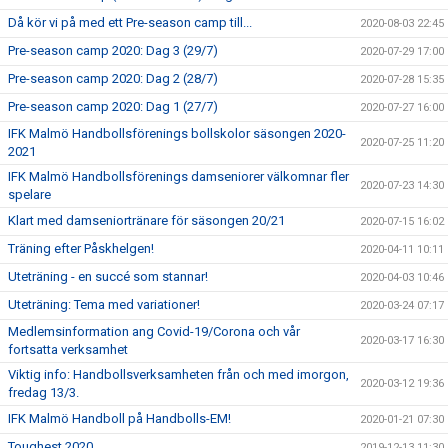
Då kör vi på med ett Pre-season camp till...
2020-08-03 22:45
Pre-season camp 2020: Dag 3 (29/7)
2020-07-29 17:00
Pre-season camp 2020: Dag 2 (28/7)
2020-07-28 15:35
Pre-season camp 2020: Dag 1 (27/7)
2020-07-27 16:00
IFK Malmö Handbollsförenings bollskolor säsongen 2020-
2020-07-25 11:20
2021
IFK Malmö Handbollsförenings damseniorer välkomnar fler
2020-07-23 14:30
spelare
Klart med damseniortränare för säsongen 20/21
2020-07-15 16:02
Träning efter Påskhelgen!
2020-04-11 10:11
Uteträning - en succé som stannar!
2020-04-03 10:46
Uteträning: Tema med variationer!
2020-03-24 07:17
Medlemsinformation ang Covid-19/Corona och vår
2020-03-17 16:30
fortsatta verksamhet
Viktig info: Handbollsverksamheten från och med imorgon,
2020-03-12 19:36
fredag 13/3.
IFK Malmö Handboll på Handbolls-EM!
2020-01-21 07:30
Toughest 2020
2019-12-13 11:30