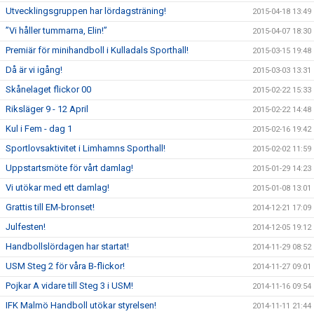
Utvecklingsgruppen har lördagsträning!
2015-04-18 13:49
”Vi håller tummarna, Elin!”
2015-04-07 18:30
Premiär för minihandboll i Kulladals Sporthall!
2015-03-15 19:48
Då är vi igång!
2015-03-03 13:31
Skånelaget flickor 00
2015-02-22 15:33
Riksläger 9 - 12 April
2015-02-22 14:48
Kul i Fem - dag 1
2015-02-16 19:42
Sportlovsaktivitet i Limhamns Sporthall!
2015-02-02 11:59
Uppstartsmöte för vårt damlag!
2015-01-29 14:23
Vi utökar med ett damlag!
2015-01-08 13:01
Grattis till EM-bronset!
2014-12-21 17:09
Julfesten!
2014-12-05 19:12
Handbollslördagen har startat!
2014-11-29 08:52
USM Steg 2 för våra B-flickor!
2014-11-27 09:01
Pojkar A vidare till Steg 3 i USM!
2014-11-16 09:54
IFK Malmö Handboll utökar styrelsen!
2014-11-11 21:44