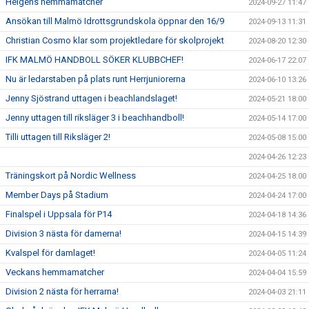
Helgens hemmamatcher
2024-09-27 11:47
Ansökan till Malmö Idrottsgrundskola öppnar den 16/9
2024-09-13 11:31
Christian Cosmo klar som projektledare för skolprojekt
2024-08-20 12:30
IFK MALMÖ HANDBOLL SÖKER KLUBBCHEF!
2024-06-17 22:07
Nu är ledarstaben på plats runt Herrjuniorerna
2024-06-10 13:26
Jenny Sjöstrand uttagen i beachlandslaget!
2024-05-21 18:00
Jenny uttagen till riksläger 3 i beachhandboll!
2024-05-14 17:00
Tilli uttagen till Riksläger 2!
2024-05-08 15:00
2024-04-26 12:23
Träningskort på Nordic Wellness
2024-04-25 18:00
Member Days på Stadium
2024-04-24 17:00
Finalspel i Uppsala för P14
2024-04-18 14:36
Division 3 nästa för damerna!
2024-04-15 14:39
Kvalspel för damlaget!
2024-04-05 11:24
Veckans hemmamatcher
2024-04-04 15:59
Division 2 nästa för herrarna!
2024-04-03 21:11