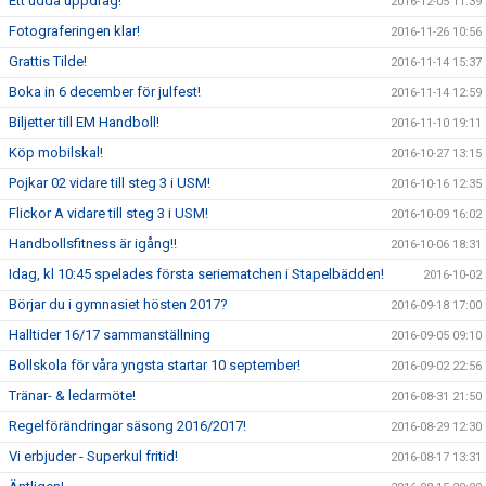
Ett udda uppdrag!
2016-12-05 11:39
Fotograferingen klar!
2016-11-26 10:56
Grattis Tilde!
2016-11-14 15:37
Boka in 6 december för julfest!
2016-11-14 12:59
Biljetter till EM Handboll!
2016-11-10 19:11
Köp mobilskal!
2016-10-27 13:15
Pojkar 02 vidare till steg 3 i USM!
2016-10-16 12:35
Flickor A vidare till steg 3 i USM!
2016-10-09 16:02
Handbollsfitness är igång!!
2016-10-06 18:31
Idag, kl 10:45 spelades första seriematchen i Stapelbädden!
2016-10-02
Börjar du i gymnasiet hösten 2017?
2016-09-18 17:00
Halltider 16/17 sammanställning
2016-09-05 09:10
Bollskola för våra yngsta startar 10 september!
2016-09-02 22:56
Tränar- & ledarmöte!
2016-08-31 21:50
Regelförändringar säsong 2016/2017!
2016-08-29 12:30
Vi erbjuder - Superkul fritid!
2016-08-17 13:31