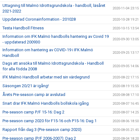
Uttagning till Malmö Idrottsgrundskola - handboll, läsåret
2020-11-04 23:15
2021-2022
Uppdaterad Coronainformation - 201028
2020-10-28 19:21
Testa Handboll Fitness
2020-10-15 13:54
Information om IFK Malmö handbolls hantering av Covid 19
2020-09-30 13:05
- uppdaterad 200930
Information om hantering av COVID-19 i IFK Malmö
2020-09-25 13:17
Handboll
Dags att ansöka till Malmö Idrottsgrundskola - Handboll
2020-09-05 14:06
för alla födda 2008
IFK Malmö Handboll arbetar med sin värdegrund
2020-08-22 17:15
Säsongen 20/21 är igång!
2020-08-19 15:55
Årets Pre-season camp är avslutad
2020-08-08 17:10
Snart drar IFK Malmö Handbolls bollskola igång
2020-08-07 16:45
Pre-season camp P/F 15-16: Dag 2
2020-08-07 14:25
Pre-season camp 2020 för F15-16 och P15-16: Dag 1
2020-08-06 18:50
Rapport från dag 3 (Pre-season camp 2020)
2020-08-05 21:45
Pre-season camp (P/F 2006-2007): Dag 2
2020-08-04 18:20