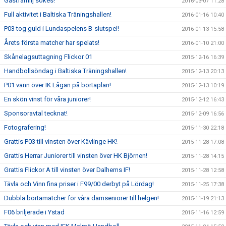
Gästfamilj sökes!
2016-03-07 11:28
Full aktivitet i Baltiska Träningshallen!
2016-01-16 10:40
P03 tog guld i Lundaspelens B-slutspel!
2016-01-13 15:58
Årets första matcher har spelats!
2016-01-10 21:00
Skånelagsuttagning Flickor 01
2015-12-16 16:39
Handbollsöndag i Baltiska Träningshallen!
2015-12-13 20:13
P01 vann över IK Lågan på bortaplan!
2015-12-13 10:19
En skön vinst för våra juniorer!
2015-12-12 16:43
Sponsoravtal tecknat!
2015-12-09 16:56
Fotografering!
2015-11-30 22:18
Grattis P03 till vinsten över Kävlinge HK!
2015-11-28 17:08
Grattis Herrar Juniorer till vinsten över HK Björnen!
2015-11-28 14:15
Grattis Flickor A till vinsten över Dalhems IF!
2015-11-28 12:58
Tävla och Vinn fina priser i F99/00 derbyt på Lördag!
2015-11-25 17:38
Dubbla bortamatcher för våra damseniorer till helgen!
2015-11-19 21:13
F06 briljerade i Ystad
2015-11-16 12:59