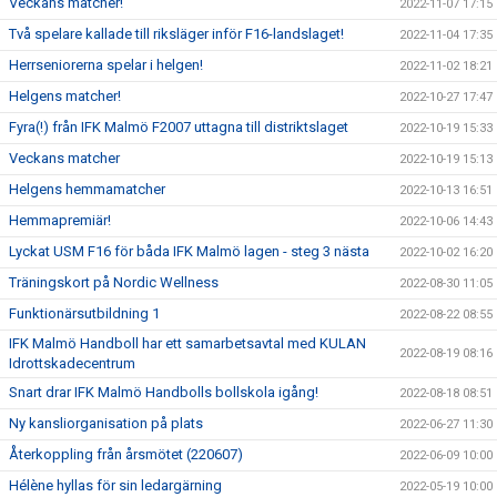
Veckans matcher!
2022-11-07 17:15
Två spelare kallade till riksläger inför F16-landslaget!
2022-11-04 17:35
Herrseniorerna spelar i helgen!
2022-11-02 18:21
Helgens matcher!
2022-10-27 17:47
Fyra(!) från IFK Malmö F2007 uttagna till distriktslaget
2022-10-19 15:33
Veckans matcher
2022-10-19 15:13
Helgens hemmamatcher
2022-10-13 16:51
Hemmapremiär!
2022-10-06 14:43
Lyckat USM F16 för båda IFK Malmö lagen - steg 3 nästa
2022-10-02 16:20
Träningskort på Nordic Wellness
2022-08-30 11:05
Funktionärsutbildning 1
2022-08-22 08:55
IFK Malmö Handboll har ett samarbetsavtal med KULAN
2022-08-19 08:16
Idrottskadecentrum
Snart drar IFK Malmö Handbolls bollskola igång!
2022-08-18 08:51
Ny kansliorganisation på plats
2022-06-27 11:30
Återkoppling från årsmötet (220607)
2022-06-09 10:00
Hélène hyllas för sin ledargärning
2022-05-19 10:00