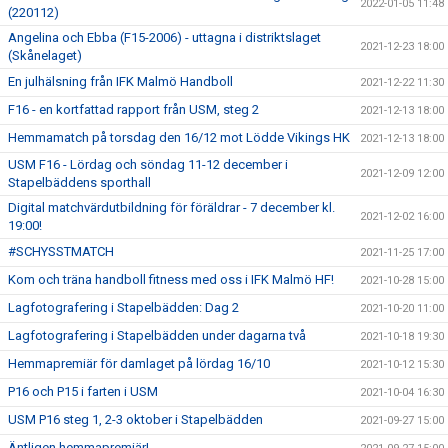
2022-01-05 11:48
(220112)
Angelina och Ebba (F15-2006) - uttagna i distriktslaget
2021-12-23 18:00
(Skånelaget)
En julhälsning från IFK Malmö Handboll
2021-12-22 11:30
F16 - en kortfattad rapport från USM, steg 2
2021-12-13 18:00
Hemmamatch på torsdag den 16/12 mot Lödde Vikings HK
2021-12-13 18:00
USM F16 - Lördag och söndag 11-12 december i
2021-12-09 12:00
Stapelbäddens sporthall
Digital matchvärdutbildning för föräldrar - 7 december kl.
2021-12-02 16:00
19:00!
#SCHYSSTMATCH
2021-11-25 17:00
Kom och träna handboll fitness med oss i IFK Malmö HF!
2021-10-28 15:00
Lagfotografering i Stapelbädden: Dag 2
2021-10-20 11:00
Lagfotografering i Stapelbädden under dagarna två
2021-10-18 19:30
Hemmapremiär för damlaget på lördag 16/10
2021-10-12 15:30
P16 och P15 i farten i USM
2021-10-04 16:30
USM P16 steg 1, 2-3 oktober i Stapelbädden
2021-09-27 15:00
Äntligen hemmapremiär!