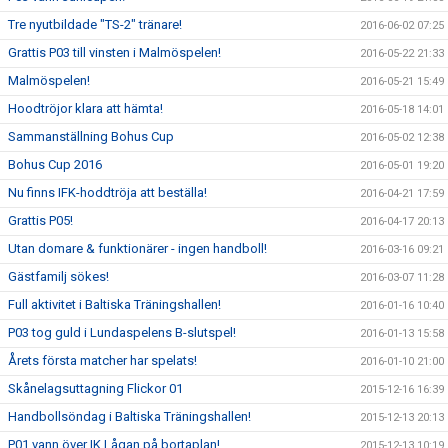
Tre nyutbildade "TS-2" tränare!
2016-06-02 07:25
Grattis P03 till vinsten i Malmöspelen!
2016-05-22 21:33
Malmöspelen!
2016-05-21 15:49
Hoodtröjor klara att hämta!
2016-05-18 14:01
Sammanställning Bohus Cup
2016-05-02 12:38
Bohus Cup 2016
2016-05-01 19:20
Nu finns IFK-hoddtröja att beställa!
2016-04-21 17:59
Grattis P05!
2016-04-17 20:13
Utan domare & funktionärer - ingen handboll!
2016-03-16 09:21
Gästfamilj sökes!
2016-03-07 11:28
Full aktivitet i Baltiska Träningshallen!
2016-01-16 10:40
P03 tog guld i Lundaspelens B-slutspel!
2016-01-13 15:58
Årets första matcher har spelats!
2016-01-10 21:00
Skånelagsuttagning Flickor 01
2015-12-16 16:39
Handbollsöndag i Baltiska Träningshallen!
2015-12-13 20:13
P01 vann över IK Lågan på bortaplan!
2015-12-13 10:19