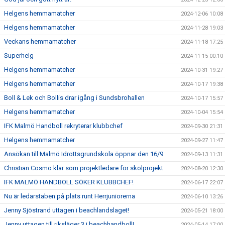
Helgens hemmamatcher
2024-12-06 10:08
Helgens hemmamatcher
2024-11-28 19:03
Veckans hemmamatcher
2024-11-18 17:25
Superhelg
2024-11-15 00:10
Helgens hemmamatcher
2024-10-31 19:27
Helgens hemmamatcher
2024-10-17 19:38
Boll & Lek och Bollis drar igång i Sundsbrohallen
2024-10-17 15:57
Helgens hemmamatcher
2024-10-04 15:54
IFK Malmö Handboll rekryterar klubbchef
2024-09-30 21:31
Helgens hemmamatcher
2024-09-27 11:47
Ansökan till Malmö Idrottsgrundskola öppnar den 16/9
2024-09-13 11:31
Christian Cosmo klar som projektledare för skolprojekt
2024-08-20 12:30
IFK MALMÖ HANDBOLL SÖKER KLUBBCHEF!
2024-06-17 22:07
Nu är ledarstaben på plats runt Herrjuniorerna
2024-06-10 13:26
Jenny Sjöstrand uttagen i beachlandslaget!
2024-05-21 18:00
Jenny uttagen till riksläger 3 i beachhandboll!
2024-05-14 17:00