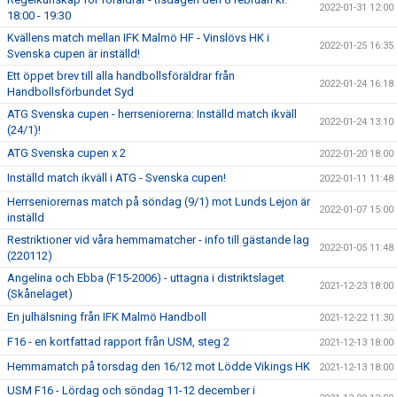
2022-01-31 12:00
18:00 - 19:30
Kvällens match mellan IFK Malmö HF - Vinslövs HK i
2022-01-25 16:35
Svenska cupen är inställd!
Ett öppet brev till alla handbollsföräldrar från
2022-01-24 16:18
Handbollsförbundet Syd
ATG Svenska cupen - herrseniorerna: Inställd match ikväll
2022-01-24 13:10
(24/1)!
ATG Svenska cupen x 2
2022-01-20 18:00
Inställd match ikväll i ATG - Svenska cupen!
2022-01-11 11:48
Herrseniorernas match på söndag (9/1) mot Lunds Lejon är
2022-01-07 15:00
inställd
Restriktioner vid våra hemmamatcher - info till gästande lag
2022-01-05 11:48
(220112)
Angelina och Ebba (F15-2006) - uttagna i distriktslaget
2021-12-23 18:00
(Skånelaget)
En julhälsning från IFK Malmö Handboll
2021-12-22 11:30
F16 - en kortfattad rapport från USM, steg 2
2021-12-13 18:00
Hemmamatch på torsdag den 16/12 mot Lödde Vikings HK
2021-12-13 18:00
USM F16 - Lördag och söndag 11-12 december i