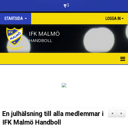
STARTSIDA
LOGGA IN
IFK MALMÖ
HANDBOLL
HEM
BÖRJA SPELA HANDBOLL
KALENDER
NYHETER
En julhälsning till alla medlemmar i
<
>
NYHETSARKIV
IFK Malmö Handboll