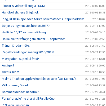
Flickor A vidare till steg 3 i USM!
2016-10-09 16:02
Handbollsfitness är igång!!
2016-10-06 18:31
Idag, kl 10:45 spelades första seriematchen i Stapelbädden!
2016-10-02
Börjar du i gymnasiet hösten 2017?
2016-09-18 17:00
Halltider 16/17 sammanställning
2016-09-05 09:10
Bollskola för våra yngsta startar 10 september!
2016-09-02 22:56
Tränar- & ledarmöte!
2016-08-31 21:50
Regelförändringar säsong 2016/2017!
2016-08-29 12:30
Vi erbjuder - Superkul fritid!
2016-08-17 13:31
Äntligen!
2016-08-15 20:00
Grattis Tilde!
2016-08-15 10:55
Malmö Triathlon upplevelse från en sann "Gul Kamrat"!!
2016-08-08 21:06
Välkommen, Oliver!
2016-08-02 13:31
Sommartider och handboll!
2016-07-22 20:41
Forza "di gule" nu drar vi till Partille Cup!
2016-07-03 21:25
P03 vann Junicupen!
2016-06-19 21:03