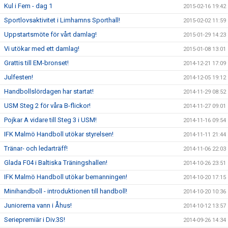
Kul i Fem - dag 1
2015-02-16 19:42
Sportlovsaktivitet i Limhamns Sporthall!
2015-02-02 11:59
Uppstartsmöte för vårt damlag!
2015-01-29 14:23
Vi utökar med ett damlag!
2015-01-08 13:01
Grattis till EM-bronset!
2014-12-21 17:09
Julfesten!
2014-12-05 19:12
Handbollslördagen har startat!
2014-11-29 08:52
USM Steg 2 för våra B-flickor!
2014-11-27 09:01
Pojkar A vidare till Steg 3 i USM!
2014-11-16 09:54
IFK Malmö Handboll utökar styrelsen!
2014-11-11 21:44
Tränar- och ledarträff!
2014-11-06 22:03
Glada F04 i Baltiska Träningshallen!
2014-10-26 23:51
IFK Malmö Handboll utökar bemanningen!
2014-10-20 17:15
Minihandboll - introduktionen till handboll!
2014-10-20 10:36
Juniorerna vann i Åhus!
2014-10-12 13:57
Seriepremiär i Div.3S!
2014-09-26 14:34