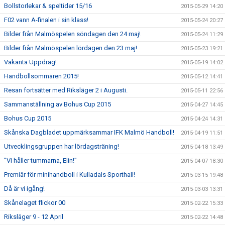
Bollstorlekar & speltider 15/16
2015-05-29 14:20
F02 vann A-finalen i sin klass!
2015-05-24 20:27
Bilder från Malmöspelen söndagen den 24 maj!
2015-05-24 11:29
Bilder från Malmöspelen lördagen den 23 maj!
2015-05-23 19:21
Vakanta Uppdrag!
2015-05-19 14:02
Handbollsommaren 2015!
2015-05-12 14:41
Resan fortsätter med Riksläger 2 i Augusti.
2015-05-11 22:56
Sammanställning av Bohus Cup 2015
2015-04-27 14:45
Bohus Cup 2015
2015-04-24 14:31
Skånska Dagbladet uppmärksammar IFK Malmö Handboll!
2015-04-19 11:51
Utvecklingsgruppen har lördagsträning!
2015-04-18 13:49
”Vi håller tummarna, Elin!”
2015-04-07 18:30
Premiär för minihandboll i Kulladals Sporthall!
2015-03-15 19:48
Då är vi igång!
2015-03-03 13:31
Skånelaget flickor 00
2015-02-22 15:33
Riksläger 9 - 12 April
2015-02-22 14:48