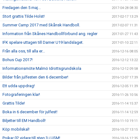
Fredagen den 5 maj...
2017-04-28 08:30
Stort grattis Tilde Holst!
2017-02-17 13:29
Summer Camp 2017 med Skånsk Handboll.
2017-02-07 11:31
Information från Skånes Handbollförbund ang. regler
2017-01-27 11:43
IFK spelare uttagen till Damer U19 landslaget.
2017-01-10 22:11
Från alla oss, till alla er...
2016-12-16 08:05
Bohus Cup 2017!
2016-12-12 13:22
Informationsmöte Malmö Idrottsgrundskola
2016-12-12 09:58
Bilder från julfesten den 6 december!
2016-12-07 17:39
Ett udda uppdrag!
2016-12-05 11:39
Fotograferingen klar!
2016-11-26 10:56
Grattis Tilde!
2016-11-14 15:37
Boka in 6 december för julfest!
2016-11-14 12:59
Biljetter till EM Handboll!
2016-11-10 19:11
Köp mobilskal!
2016-10-27 13:15
Pojkar 02 vidare till steg 3 i USM!
2016-10-16 12:35