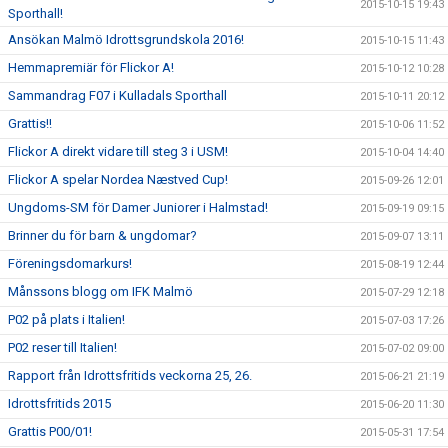
2015-10-15 19:43
Sporthall!
Ansökan Malmö Idrottsgrundskola 2016!
2015-10-15 11:43
Hemmapremiär för Flickor A!
2015-10-12 10:28
Sammandrag F07 i Kulladals Sporthall
2015-10-11 20:12
Grattis!!
2015-10-06 11:52
Flickor A direkt vidare till steg 3 i USM!
2015-10-04 14:40
Flickor A spelar Nordea Næstved Cup!
2015-09-26 12:01
Ungdoms-SM för Damer Juniorer i Halmstad!
2015-09-19 09:15
Brinner du för barn & ungdomar?
2015-09-07 13:11
Föreningsdomarkurs!
2015-08-19 12:44
Månssons blogg om IFK Malmö
2015-07-29 12:18
P02 på plats i Italien!
2015-07-03 17:26
P02 reser till Italien!
2015-07-02 09:00
Rapport från Idrottsfritids veckorna 25, 26.
2015-06-21 21:19
Idrottsfritids 2015
2015-06-20 11:30
Grattis P00/01!
2015-05-31 17:54