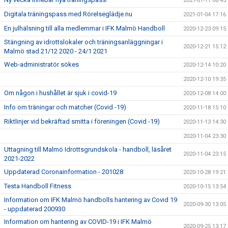
2021-01-11 08:45
Digitala träningspass med Rörelseglädje.nu
2021-01-04 17:16
En julhälsning till alla medlemmar i IFK Malmö Handboll
2020-12-23 09:15
Stängning av idrottslokaler och träningsanläggningar i
2020-12-21 15:12
Malmö stad 21/12 2020 - 24/1 2021
Web-administratör sökes
2020-12-14 10:20
2020-12-10 19:35
Om någon i hushållet är sjuk i covid-19
2020-12-08 14:00
Info om träningar och matcher (Covid -19)
2020-11-18 15:10
Riktlinjer vid bekräftad smitta i föreningen (Covid -19)
2020-11-13 14:30
2020-11-04 23:30
Uttagning till Malmö Idrottsgrundskola - handboll, läsåret
2020-11-04 23:15
2021-2022
Uppdaterad Coronainformation - 201028
2020-10-28 19:21
Testa Handboll Fitness
2020-10-15 13:54
Information om IFK Malmö handbolls hantering av Covid 19
2020-09-30 13:05
- uppdaterad 200930
Information om hantering av COVID-19 i IFK Malmö
2020-09-25 13:17