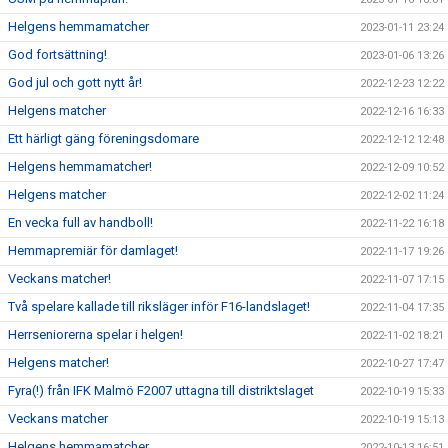
Helgens hemmamatcher
2023-01-11 23:24
God fortsättning!
2023-01-06 13:26
God jul och gott nytt år!
2022-12-23 12:22
Helgens matcher
2022-12-16 16:33
Ett härligt gäng föreningsdomare
2022-12-12 12:48
Helgens hemmamatcher!
2022-12-09 10:52
Helgens matcher
2022-12-02 11:24
En vecka full av handboll!
2022-11-22 16:18
Hemmapremiär för damlaget!
2022-11-17 19:26
Veckans matcher!
2022-11-07 17:15
Två spelare kallade till riksläger inför F16-landslaget!
2022-11-04 17:35
Herrseniorerna spelar i helgen!
2022-11-02 18:21
Helgens matcher!
2022-10-27 17:47
Fyra(!) från IFK Malmö F2007 uttagna till distriktslaget
2022-10-19 15:33
Veckans matcher
2022-10-19 15:13
Helgens hemmamatcher
2022-10-13 16:51