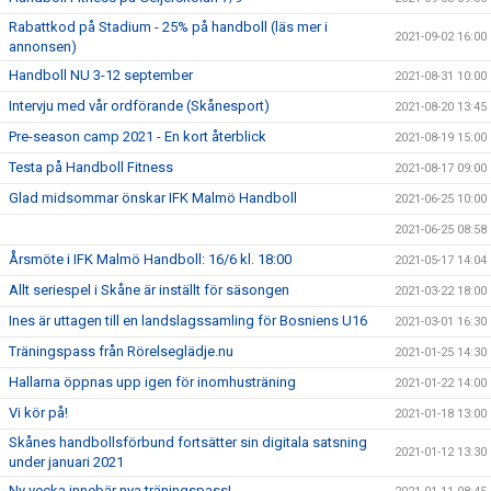
Rabattkod på Stadium - 25% på handboll (läs mer i
2021-09-02 16:00
annonsen)
Handboll NU 3-12 september
2021-08-31 10:00
Intervju med vår ordförande (Skånesport)
2021-08-20 13:45
Pre-season camp 2021 - En kort återblick
2021-08-19 15:00
Testa på Handboll Fitness
2021-08-17 09:00
Glad midsommar önskar IFK Malmö Handboll
2021-06-25 10:00
2021-06-25 08:58
Årsmöte i IFK Malmö Handboll: 16/6 kl. 18:00
2021-05-17 14:04
Allt seriespel i Skåne är inställt för säsongen
2021-03-22 18:00
Ines är uttagen till en landslagssamling för Bosniens U16
2021-03-01 16:30
Träningspass från Rörelseglädje.nu
2021-01-25 14:30
Hallarna öppnas upp igen för inomhusträning
2021-01-22 14:00
Vi kör på!
2021-01-18 13:00
Skånes handbollsförbund fortsätter sin digitala satsning
2021-01-12 13:30
under januari 2021
Ny vecka innebär nya träningspass!