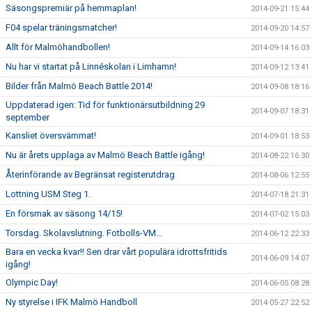
Säsongspremiär på hemmaplan!
2014-09-21 15:44
F04 spelar träningsmatcher!
2014-09-20 14:57
Allt för Malmöhandbollen!
2014-09-14 16:03
Nu har vi startat på Linnéskolan i Limhamn!
2014-09-12 13:41
Bilder från Malmö Beach Battle 2014!
2014-09-08 18:16
Uppdaterad igen: Tid för funktionärsutbildning 29
2014-09-07 18:31
september
Kansliet översvämmat!
2014-09-01 18:53
Nu är årets upplaga av Malmö Beach Battle igång!
2014-08-22 16:30
Återinförande av Begränsat registerutdrag
2014-08-06 12:55
Lottning USM Steg 1.
2014-07-18 21:31
En försmak av säsong 14/15!
2014-07-02 15:03
Torsdag. Skolavslutning. Fotbolls-VM...
2014-06-12 22:33
Bara en vecka kvar!! Sen drar vårt populära idrottsfritids
2014-06-09 14:07
igång!
Olympic Day!
2014-06-05 08:28
Ny styrelse i IFK Malmö Handboll
2014-05-27 22:52