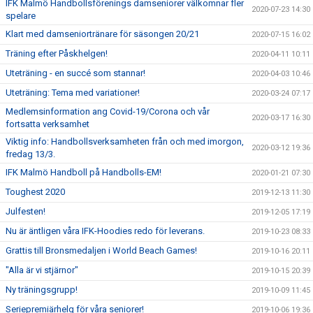
IFK Malmö Handbollsförenings damseniorer välkomnar fler
2020-07-23 14:30
spelare
Klart med damseniortränare för säsongen 20/21
2020-07-15 16:02
Träning efter Påskhelgen!
2020-04-11 10:11
Uteträning - en succé som stannar!
2020-04-03 10:46
Uteträning: Tema med variationer!
2020-03-24 07:17
Medlemsinformation ang Covid-19/Corona och vår
2020-03-17 16:30
fortsatta verksamhet
Viktig info: Handbollsverksamheten från och med imorgon,
2020-03-12 19:36
fredag 13/3.
IFK Malmö Handboll på Handbolls-EM!
2020-01-21 07:30
Toughest 2020
2019-12-13 11:30
Julfesten!
2019-12-05 17:19
Nu är äntligen våra IFK-Hoodies redo för leverans.
2019-10-23 08:33
Grattis till Bronsmedaljen i World Beach Games!
2019-10-16 20:11
"Alla är vi stjärnor"
2019-10-15 20:39
Ny träningsgrupp!
2019-10-09 11:45
Seriepremiärhelg för våra seniorer!
2019-10-06 19:36