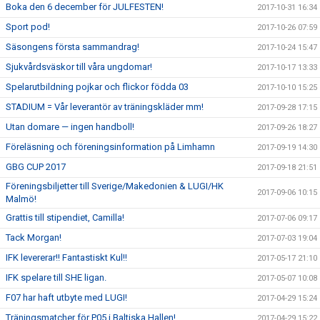
Boka den 6 december för JULFESTEN!
2017-10-31 16:34
Sport pod!
2017-10-26 07:59
Säsongens första sammandrag!
2017-10-24 15:47
Sjukvårdsväskor till våra ungdomar!
2017-10-17 13:33
Spelarutbildning pojkar och flickor födda 03
2017-10-10 15:25
STADIUM = Vår leverantör av träningskläder mm!
2017-09-28 17:15
Utan domare — ingen handboll!
2017-09-26 18:27
Föreläsning och föreningsinformation på Limhamn
2017-09-19 14:30
GBG CUP 2017
2017-09-18 21:51
Föreningsbiljetter till Sverige/Makedonien & LUGI/HK
2017-09-06 10:15
Malmö!
Grattis till stipendiet, Camilla!
2017-07-06 09:17
Tack Morgan!
2017-07-03 19:04
IFK levererar!! Fantastiskt Kul!!
2017-05-17 21:10
IFK spelare till SHE ligan.
2017-05-07 10:08
F07 har haft utbyte med LUGI!
2017-04-29 15:24
Träningsmatcher för P05 i Baltiska Hallen!
2017-04-29 15:22