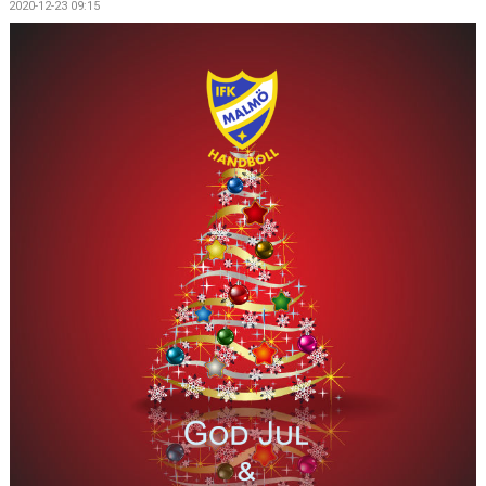
2020-12-23 09:15
BILDGALLERI
MATCHER
FÖRENINGEN
LÄNKAR
ÅRSHJUL
IDROTTSSKADA
PARTNERS & SPONSRING
TRÄNINGSKLÄDER
OM OSS
KÖPA TRÄNINGSKORT NORDIC WELLNESS