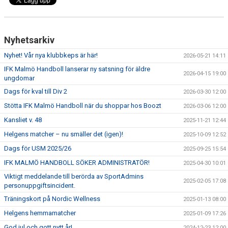
Nyhetsarkiv
Nyhet! Vår nya klubbkeps är här!
2026-05-21 14:11
IFK Malmö Handboll lanserar ny satsning för äldre
2026-04-15 19:00
ungdomar
Dags för kval till Div 2
2026-03-30 12:00
Stötta IFK Malmö Handboll när du shoppar hos Boozt
2026-03-06 12:00
Kansliet v. 48
2025-11-21 12:44
Helgens matcher – nu smäller det (igen)!
2025-10-09 12:52
Dags för USM 2025/26
2025-09-25 15:54
IFK MALMÖ HANDBOLL SÖKER ADMINISTRATÖR!
2025-04-30 10:01
Viktigt meddelande till berörda av SportAdmins
2025-02-05 17:08
personuppgiftsincident.
Träningskort på Nordic Wellness
2025-01-13 08:00
Helgens hemmamatcher
2025-01-09 17:26
God jul och gott nytt år!
2024-12-23 12:00