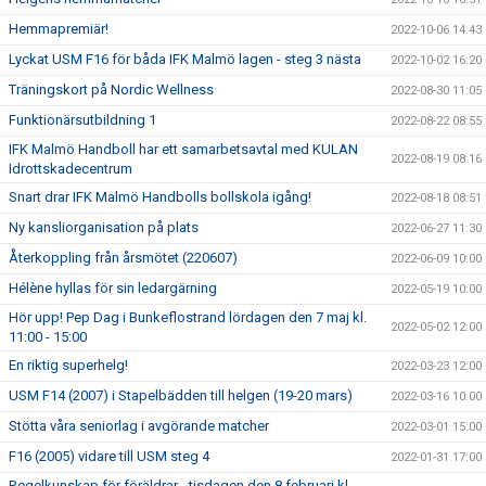
Hemmapremiär!
2022-10-06 14:43
Lyckat USM F16 för båda IFK Malmö lagen - steg 3 nästa
2022-10-02 16:20
Träningskort på Nordic Wellness
2022-08-30 11:05
Funktionärsutbildning 1
2022-08-22 08:55
IFK Malmö Handboll har ett samarbetsavtal med KULAN
2022-08-19 08:16
Idrottskadecentrum
Snart drar IFK Malmö Handbolls bollskola igång!
2022-08-18 08:51
Ny kansliorganisation på plats
2022-06-27 11:30
Återkoppling från årsmötet (220607)
2022-06-09 10:00
Hélène hyllas för sin ledargärning
2022-05-19 10:00
Hör upp! Pep Dag i Bunkeflostrand lördagen den 7 maj kl.
2022-05-02 12:00
11:00 - 15:00
En riktig superhelg!
2022-03-23 12:00
USM F14 (2007) i Stapelbädden till helgen (19-20 mars)
2022-03-16 10:00
Stötta våra seniorlag i avgörande matcher
2022-03-01 15:00
F16 (2005) vidare till USM steg 4
2022-01-31 17:00
Regelkunskap för föräldrar - tisdagen den 8 februari kl.