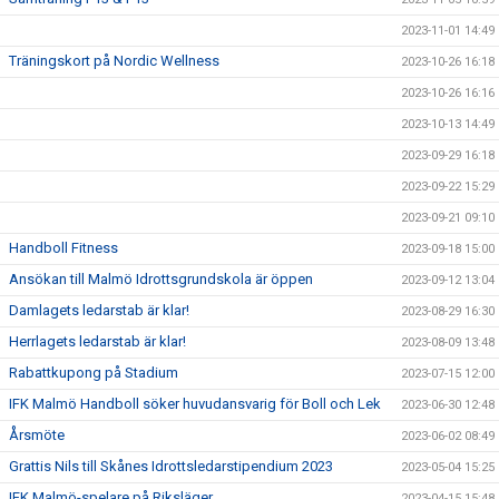
2023-11-01 14:49
Träningskort på Nordic Wellness
2023-10-26 16:18
2023-10-26 16:16
2023-10-13 14:49
2023-09-29 16:18
2023-09-22 15:29
2023-09-21 09:10
Handboll Fitness
2023-09-18 15:00
Ansökan till Malmö Idrottsgrundskola är öppen
2023-09-12 13:04
Damlagets ledarstab är klar!
2023-08-29 16:30
Herrlagets ledarstab är klar!
2023-08-09 13:48
Rabattkupong på Stadium
2023-07-15 12:00
IFK Malmö Handboll söker huvudansvarig för Boll och Lek
2023-06-30 12:48
Årsmöte
2023-06-02 08:49
Grattis Nils till Skånes Idrottsledarstipendium 2023
2023-05-04 15:25
IFK Malmö-spelare på Riksläger
2023-04-15 15:48