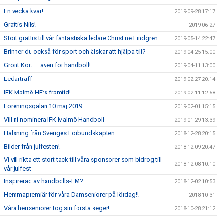
En vecka kvar!
2019-09-28 17:17
Grattis Nils!
2019-06-27
Stort grattis till vår fantastiska ledare Christine Lindgren
2019-05-14 22:47
Brinner du också för sport och älskar att hjälpa till?
2019-04-25 15:00
Grönt Kort — även för handboll!
2019-04-11 13:00
Ledarträff
2019-02-27 20:14
IFK Malmö HF:s framtid!
2019-02-11 12:58
Föreningsgalan 10 maj 2019
2019-02-01 15:15
Vill ni nominera IFK Malmö Handboll
2019-01-29 13:39
Hälsning från Sveriges Förbundskapten
2018-12-28 20:15
Bilder från julfesten!
2018-12-09 20:47
Vi vill rikta ett stort tack till våra sponsorer som bidrog till
2018-12-08 10:10
vår julfest
Inspirerad av handbolls-EM?
2018-12-02 10:53
Hemmapremiär för våra Damseniorer på lördag!!
2018-10-31
Våra herrseniorer tog sin första seger!
2018-10-28 21:12