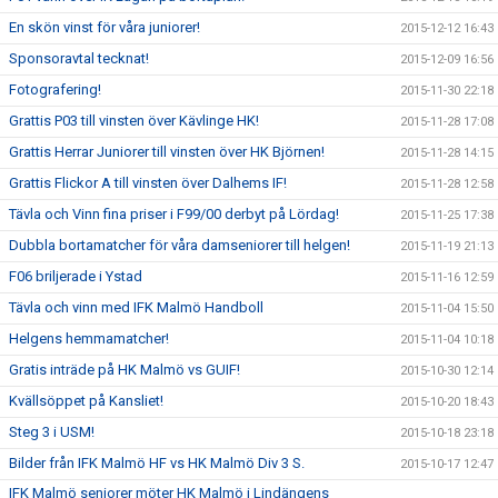
En skön vinst för våra juniorer!
2015-12-12 16:43
Sponsoravtal tecknat!
2015-12-09 16:56
Fotografering!
2015-11-30 22:18
Grattis P03 till vinsten över Kävlinge HK!
2015-11-28 17:08
Grattis Herrar Juniorer till vinsten över HK Björnen!
2015-11-28 14:15
Grattis Flickor A till vinsten över Dalhems IF!
2015-11-28 12:58
Tävla och Vinn fina priser i F99/00 derbyt på Lördag!
2015-11-25 17:38
Dubbla bortamatcher för våra damseniorer till helgen!
2015-11-19 21:13
F06 briljerade i Ystad
2015-11-16 12:59
Tävla och vinn med IFK Malmö Handboll
2015-11-04 15:50
Helgens hemmamatcher!
2015-11-04 10:18
Gratis inträde på HK Malmö vs GUIF!
2015-10-30 12:14
Kvällsöppet på Kansliet!
2015-10-20 18:43
Steg 3 i USM!
2015-10-18 23:18
Bilder från IFK Malmö HF vs HK Malmö Div 3 S.
2015-10-17 12:47
IFK Malmö seniorer möter HK Malmö i Lindängens