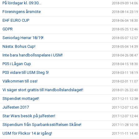
På lördagar kl. 09:30...
2018-09-09 14:06
Föreningens årsmöte
2018-08-14 23:19
EHF EURO CUP
2018-06-04 18:30
GDPR
2018-05-25 12:46
Seniorlag Herrar 18/19!
2018-05-07 12:57
Nästa: Bohus Cup!
2018-05-04 14:39
Inte bara handbollsspelare i USM!
2018-04-26 08:47
P05 i Lågan Cup
2018-04-15 18:30
P03 vidare till USM Steg 5!
2018-03-11 18:19
Välkommen till oss!
2018-02-01 11:07
Vi säger stort grattis till Handbollslandslaget!
2018-01-26 22:40
Stipendiet mottaget!
2017-12-11 12:38
Julfesten 2017
2017-12-07 12:45
Star Wars besök på julfesten!
2017-12-07 12:44
Stipendium från Sparbanksstiftelsen Skåne!
2017-11-28 10:18
USM för Flickor 14 är igång!
2017-11-11 14:40