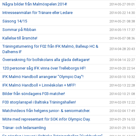
Några bilder från Malmöspelen 2014!
2014-05-27 09:01
Intresseanmälan för Tränare eller Ledare
2014-05-22 14:30
Säsong 14/15
2014-05-21 08:38
Sommar på Ribban
2014-05-19 17:37
Kallelse till årsmöte!
2014-05-07 08:36
Träningsturnering för F02 från IFK Malmö, Balleup HC &
2014-04-28 20:43
Dalhems IF
Överraskning för bollskolans alla glada deltagare!
2014-04-14 22:27
120 personer såg IFK vinna över Trelleborgs HF!
2014-03-20 22:54
IFK Malmö Handboll arrangerar "Olympic Day"!
2014-03-10 10:32
IFK Malmö Handboll + Linnéskolan + MFF!
2014-02-13 22:28
Bilder från söndagens F03-matcher!
2014-02-10 21:08
F03 storplanspel i Baltiska Träningshallen!
2014-02-09 12:22
Matchvideos från helgens junior- & seniormatcher.
2014-02-04 17:49
Möte med representant för SOK inför Olympic Day.
2014-01-29 16:53
Tränar- och ledarsamling
2014-01-29 16:50