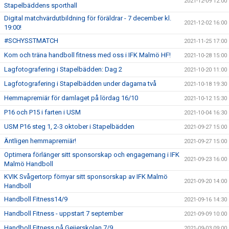
2021-12-09 12:00
Stapelbäddens sporthall
Digital matchvärdutbildning för föräldrar - 7 december kl.
2021-12-02 16:00
19:00!
#SCHYSSTMATCH
2021-11-25 17:00
Kom och träna handboll fitness med oss i IFK Malmö HF!
2021-10-28 15:00
Lagfotografering i Stapelbädden: Dag 2
2021-10-20 11:00
Lagfotografering i Stapelbädden under dagarna två
2021-10-18 19:30
Hemmapremiär för damlaget på lördag 16/10
2021-10-12 15:30
P16 och P15 i farten i USM
2021-10-04 16:30
USM P16 steg 1, 2-3 oktober i Stapelbädden
2021-09-27 15:00
Äntligen hemmapremiär!
2021-09-27 15:00
Optimera förlänger sitt sponsorskap och engagemang i IFK
2021-09-23 16:00
Malmö Handboll
KVIK Svågertorp förnyar sitt sponsorskap av IFK Malmö
2021-09-20 14:00
Handboll
Handboll Fitness14/9
2021-09-16 14:30
Handboll Fitness - uppstart 7 september
2021-09-09 10:00
Handboll Fitness på Geijerskolan 7/9
2021-09-03 09:00