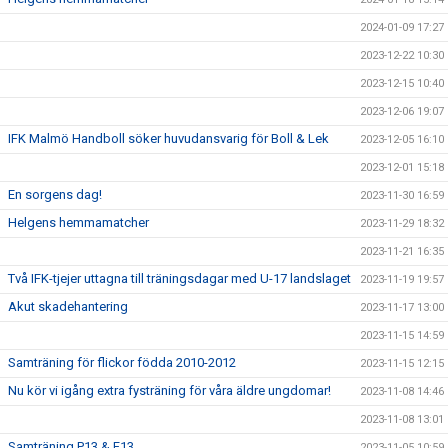
2024-01-09 17:27
2023-12-22 10:30
2023-12-15 10:40
2023-12-06 19:07
IFK Malmö Handboll söker huvudansvarig för Boll & Lek
2023-12-05 16:10
2023-12-01 15:18
En sorgens dag!
2023-11-30 16:59
Helgens hemmamatcher
2023-11-29 18:32
2023-11-21 16:35
Två IFK-tjejer uttagna till träningsdagar med U-17 landslaget
2023-11-19 19:57
Akut skadehantering
2023-11-17 13:00
2023-11-15 14:59
Samträning för flickor födda 2010-2012
2023-11-15 12:15
Nu kör vi igång extra fysträning för våra äldre ungdomar!
2023-11-08 14:46
2023-11-08 13:01
Samträning P13 & F13
2023-11-05 10:59