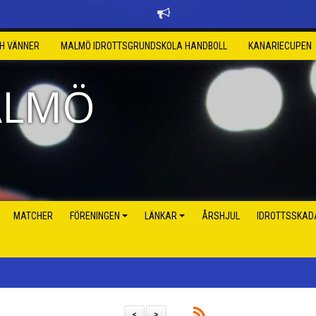
CH VÄNNER
MALMÖ IDROTTSGRUNDSKOLA HANDBOLL
KANARIECUPEN
ALMÖ
MATCHER
FÖRENINGEN
LÄNKAR
ÅRSHJUL
IDROTTSSKAD
<
>