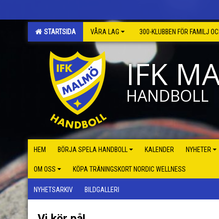
STARTSIDA
VÅRA LAG
300-KLUBBEN FÖR FAMILJ O
IFK M
HANDBOLL
HEM
BÖRJA SPELA HANDBOLL
KALENDER
NYHETER
OM OSS
KÖPA TRÄNINGSKORT NORDIC WELLNESS
NYHETSARKIV
BILDGALLERI
Vi kör på!