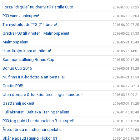
Forza "di gule" nu drar vi till Partille Cup!
2016-07-03 21:25
P03 vann Junicupen!
2016-06-19 21:03
Tre nyutbildade "TS-2" tränare!
2016-06-02 07:25
Grattis P03 till vinsten i Malmöspelen!
2016-05-22 21:33
Malmöspelen!
2016-05-21 15:49
Hoodtröjor klara att hämta!
2016-05-18 14:01
Sammanställning Bohus Cup
2016-05-02 12:38
Bohus Cup 2016
2016-05-01 19:20
Nu finns IFK-hoddtröja att beställa!
2016-04-21 17:59
Grattis P05!
2016-04-17 20:13
Utan domare & funktionärer - ingen handboll!
2016-03-16 09:21
Gästfamilj sökes!
2016-03-07 11:28
Full aktivitet i Baltiska Träningshallen!
2016-01-16 10:40
P03 tog guld i Lundaspelens B-slutspel!
2016-01-13 15:58
Årets första matcher har spelats!
2016-01-10 21:00
Skånelagsuttagning Flickor 01
2015-12-16 16:39