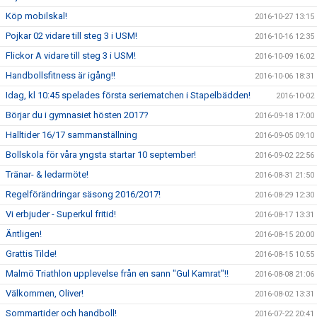
Köp mobilskal!
2016-10-27 13:15
Pojkar 02 vidare till steg 3 i USM!
2016-10-16 12:35
Flickor A vidare till steg 3 i USM!
2016-10-09 16:02
Handbollsfitness är igång!!
2016-10-06 18:31
Idag, kl 10:45 spelades första seriematchen i Stapelbädden!
2016-10-02
Börjar du i gymnasiet hösten 2017?
2016-09-18 17:00
Halltider 16/17 sammanställning
2016-09-05 09:10
Bollskola för våra yngsta startar 10 september!
2016-09-02 22:56
Tränar- & ledarmöte!
2016-08-31 21:50
Regelförändringar säsong 2016/2017!
2016-08-29 12:30
Vi erbjuder - Superkul fritid!
2016-08-17 13:31
Äntligen!
2016-08-15 20:00
Grattis Tilde!
2016-08-15 10:55
Malmö Triathlon upplevelse från en sann "Gul Kamrat"!!
2016-08-08 21:06
Välkommen, Oliver!
2016-08-02 13:31
Sommartider och handboll!
2016-07-22 20:41