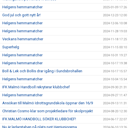
Helgens hemmamatcher
2025-01-09 17:26
God jul och gott nytt år!
2024-12-23 12:00
Helgens hemmamatcher
2024-12-06 10:08
Helgens hemmamatcher
2024-11-28 19:03
Veckans hemmamatcher
2024-11-18 17:25
Superhelg
2024-11-15 00:10
Helgens hemmamatcher
2024-10-31 19:27
Helgens hemmamatcher
2024-10-17 19:38
Boll & Lek och Bollis drar igång i Sundsbrohallen
2024-10-17 15:57
Helgens hemmamatcher
2024-10-04 15:54
IFK Malmö Handboll rekryterar klubbchef
2024-09-30 21:31
Helgens hemmamatcher
2024-09-27 11:47
Ansökan till Malmö Idrottsgrundskola öppnar den 16/9
2024-09-13 11:31
Christian Cosmo klar som projektledare för skolprojekt
2024-08-20 12:30
IFK MALMÖ HANDBOLL SÖKER KLUBBCHEF!
2024-06-17 22:07
Nu är ledarstaben på plats runt Herrjuniorerna
2024-06-10 13:26