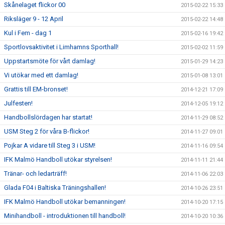
Skånelaget flickor 00
2015-02-22 15:33
Riksläger 9 - 12 April
2015-02-22 14:48
Kul i Fem - dag 1
2015-02-16 19:42
Sportlovsaktivitet i Limhamns Sporthall!
2015-02-02 11:59
Uppstartsmöte för vårt damlag!
2015-01-29 14:23
Vi utökar med ett damlag!
2015-01-08 13:01
Grattis till EM-bronset!
2014-12-21 17:09
Julfesten!
2014-12-05 19:12
Handbollslördagen har startat!
2014-11-29 08:52
USM Steg 2 för våra B-flickor!
2014-11-27 09:01
Pojkar A vidare till Steg 3 i USM!
2014-11-16 09:54
IFK Malmö Handboll utökar styrelsen!
2014-11-11 21:44
Tränar- och ledarträff!
2014-11-06 22:03
Glada F04 i Baltiska Träningshallen!
2014-10-26 23:51
IFK Malmö Handboll utökar bemanningen!
2014-10-20 17:15
Minihandboll - introduktionen till handboll!
2014-10-20 10:36