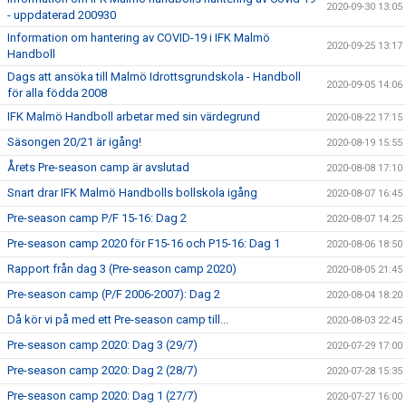
2020-09-30 13:05
- uppdaterad 200930
Information om hantering av COVID-19 i IFK Malmö
2020-09-25 13:17
Handboll
Dags att ansöka till Malmö Idrottsgrundskola - Handboll
2020-09-05 14:06
för alla födda 2008
IFK Malmö Handboll arbetar med sin värdegrund
2020-08-22 17:15
Säsongen 20/21 är igång!
2020-08-19 15:55
Årets Pre-season camp är avslutad
2020-08-08 17:10
Snart drar IFK Malmö Handbolls bollskola igång
2020-08-07 16:45
Pre-season camp P/F 15-16: Dag 2
2020-08-07 14:25
Pre-season camp 2020 för F15-16 och P15-16: Dag 1
2020-08-06 18:50
Rapport från dag 3 (Pre-season camp 2020)
2020-08-05 21:45
Pre-season camp (P/F 2006-2007): Dag 2
2020-08-04 18:20
Då kör vi på med ett Pre-season camp till...
2020-08-03 22:45
Pre-season camp 2020: Dag 3 (29/7)
2020-07-29 17:00
Pre-season camp 2020: Dag 2 (28/7)
2020-07-28 15:35
Pre-season camp 2020: Dag 1 (27/7)
2020-07-27 16:00