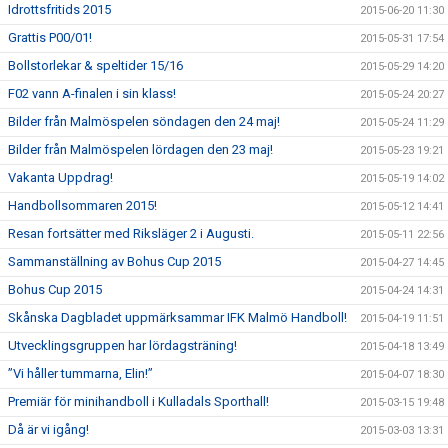
Idrottsfritids 2015
2015-06-20 11:30
Grattis P00/01!
2015-05-31 17:54
Bollstorlekar & speltider 15/16
2015-05-29 14:20
F02 vann A-finalen i sin klass!
2015-05-24 20:27
Bilder från Malmöspelen söndagen den 24 maj!
2015-05-24 11:29
Bilder från Malmöspelen lördagen den 23 maj!
2015-05-23 19:21
Vakanta Uppdrag!
2015-05-19 14:02
Handbollsommaren 2015!
2015-05-12 14:41
Resan fortsätter med Riksläger 2 i Augusti.
2015-05-11 22:56
Sammanställning av Bohus Cup 2015
2015-04-27 14:45
Bohus Cup 2015
2015-04-24 14:31
Skånska Dagbladet uppmärksammar IFK Malmö Handboll!
2015-04-19 11:51
Utvecklingsgruppen har lördagsträning!
2015-04-18 13:49
”Vi håller tummarna, Elin!”
2015-04-07 18:30
Premiär för minihandboll i Kulladals Sporthall!
2015-03-15 19:48
Då är vi igång!
2015-03-03 13:31