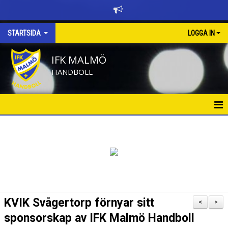
STARTSIDA
LOGGA IN
IFK MALMÖ
HANDBOLL
HEM
BÖRJA SPELA HANDBOLL
KALENDER
NYHETER
KVIK Svågertorp förnyar sitt
<
>
NYHETSARKIV
sponsorskap av IFK Malmö Handboll