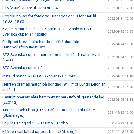
F16 (2005) vidare till USM steg 4
2022-01-31 17:00
Regelkunskap för föräldrar - tisdagen den 8 februari kl.
2022-01-31 12:00
18:00 - 19:30
Kvällens match mellan IFK Malmö HF - Vinslövs HK i
2022-01-25 16:35
Svenska cupen är inställd!
Ett öppet brev till alla handbollsföräldrar från
2022-01-24 16:18
Handbollsförbundet Syd
ATG Svenska cupen - herrseniorerna: Inställd match ikväll
2022-01-24 13:10
(24/1)!
ATG Svenska cupen x 2
2022-01-20 18:00
Inställd match ikväll i ATG - Svenska cupen!
2022-01-11 11:48
Herrseniorernas match på söndag (9/1) mot Lunds Lejon är
2022-01-07 15:00
inställd
Restriktioner vid våra hemmamatcher - info till gästande lag
2022-01-05 11:48
(220112)
Angelina och Ebba (F15-2006) - uttagna i distriktslaget
2021-12-23 18:00
(Skånelaget)
En julhälsning från IFK Malmö Handboll
2021-12-22 11:30
F16 - en kortfattad rapport från USM, steg 2
2021-12-13 18:00