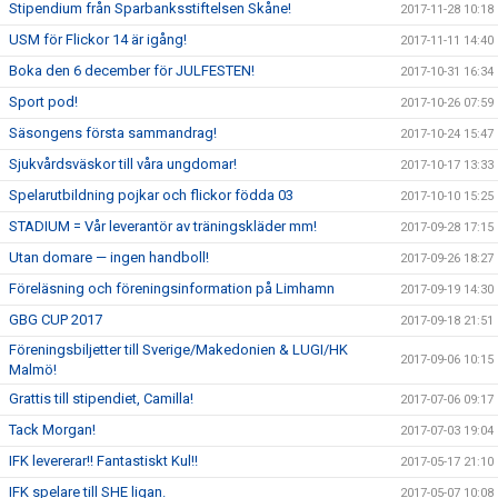
Stipendium från Sparbanksstiftelsen Skåne!
2017-11-28 10:18
USM för Flickor 14 är igång!
2017-11-11 14:40
Boka den 6 december för JULFESTEN!
2017-10-31 16:34
Sport pod!
2017-10-26 07:59
Säsongens första sammandrag!
2017-10-24 15:47
Sjukvårdsväskor till våra ungdomar!
2017-10-17 13:33
Spelarutbildning pojkar och flickor födda 03
2017-10-10 15:25
STADIUM = Vår leverantör av träningskläder mm!
2017-09-28 17:15
Utan domare — ingen handboll!
2017-09-26 18:27
Föreläsning och föreningsinformation på Limhamn
2017-09-19 14:30
GBG CUP 2017
2017-09-18 21:51
Föreningsbiljetter till Sverige/Makedonien & LUGI/HK
2017-09-06 10:15
Malmö!
Grattis till stipendiet, Camilla!
2017-07-06 09:17
Tack Morgan!
2017-07-03 19:04
IFK levererar!! Fantastiskt Kul!!
2017-05-17 21:10
IFK spelare till SHE ligan.
2017-05-07 10:08