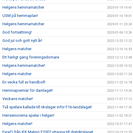
Helgens hemmamatcher
2023-01-19 14:41
USM på hemmaplan!
2023-01-16 18:01
Helgens hemmamatcher
2023-01-11 23:24
God fortsättning!
2023-01-06 13:26
God jul och gott nytt år!
2022-12-23 12:22
Helgens matcher
2022-12-16 16:33
Ett härligt gäng föreningsdomare
2022-12-12 12:48
Helgens hemmamatcher!
2022-12-09 10:52
Helgens matcher
2022-12-02 11:24
En vecka full av handboll!
2022-11-22 16:18
Hemmapremiär för damlaget!
2022-11-17 19:26
Veckans matcher!
2022-11-07 17:15
Två spelare kallade till riksläger inför F16-landslaget!
2022-11-04 17:35
Herrseniorerna spelar i helgen!
2022-11-02 18:21
Helgens matcher!
2022-10-27 17:47
Fyra(!) från IFK Malmö F2007 uttagna till distriktslaget
2022-10-19 15:33