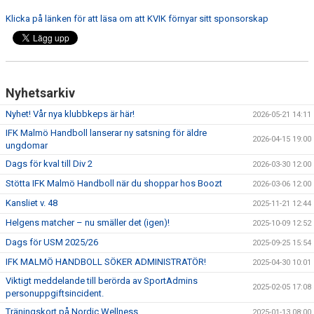
Klicka på länken för att läsa om att KVIK förnyar sitt sponsorskap
Nyhetsarkiv
Nyhet! Vår nya klubbkeps är här!
2026-05-21 14:11
IFK Malmö Handboll lanserar ny satsning för äldre
2026-04-15 19:00
ungdomar
Dags för kval till Div 2
2026-03-30 12:00
Stötta IFK Malmö Handboll när du shoppar hos Boozt
2026-03-06 12:00
Kansliet v. 48
2025-11-21 12:44
Helgens matcher – nu smäller det (igen)!
2025-10-09 12:52
Dags för USM 2025/26
2025-09-25 15:54
IFK MALMÖ HANDBOLL SÖKER ADMINISTRATÖR!
2025-04-30 10:01
Viktigt meddelande till berörda av SportAdmins
2025-02-05 17:08
personuppgiftsincident.
Träningskort på Nordic Wellness
2025-01-13 08:00