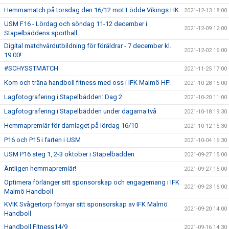
Hemmamatch på torsdag den 16/12 mot Lödde Vikings HK
2021-12-13 18:00
USM F16 - Lördag och söndag 11-12 december i
2021-12-09 12:00
Stapelbäddens sporthall
Digital matchvärdutbildning för föräldrar - 7 december kl.
2021-12-02 16:00
19:00!
#SCHYSSTMATCH
2021-11-25 17:00
Kom och träna handboll fitness med oss i IFK Malmö HF!
2021-10-28 15:00
Lagfotografering i Stapelbädden: Dag 2
2021-10-20 11:00
Lagfotografering i Stapelbädden under dagarna två
2021-10-18 19:30
Hemmapremiär för damlaget på lördag 16/10
2021-10-12 15:30
P16 och P15 i farten i USM
2021-10-04 16:30
USM P16 steg 1, 2-3 oktober i Stapelbädden
2021-09-27 15:00
Äntligen hemmapremiär!
2021-09-27 15:00
Optimera förlänger sitt sponsorskap och engagemang i IFK
2021-09-23 16:00
Malmö Handboll
KVIK Svågertorp förnyar sitt sponsorskap av IFK Malmö
2021-09-20 14:00
Handboll
Handboll Fitness14/9
2021-09-16 14:30