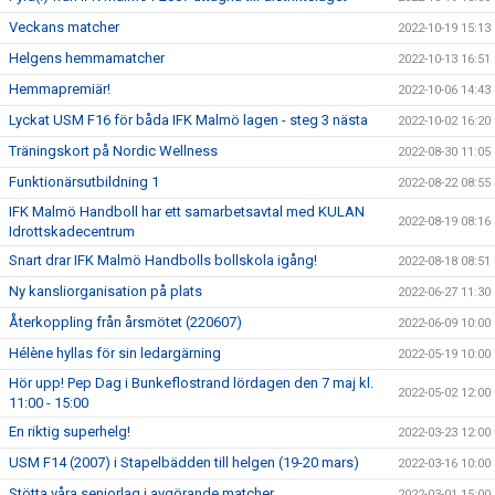
Veckans matcher
2022-10-19 15:13
Helgens hemmamatcher
2022-10-13 16:51
Hemmapremiär!
2022-10-06 14:43
Lyckat USM F16 för båda IFK Malmö lagen - steg 3 nästa
2022-10-02 16:20
Träningskort på Nordic Wellness
2022-08-30 11:05
Funktionärsutbildning 1
2022-08-22 08:55
IFK Malmö Handboll har ett samarbetsavtal med KULAN
2022-08-19 08:16
Idrottskadecentrum
Snart drar IFK Malmö Handbolls bollskola igång!
2022-08-18 08:51
Ny kansliorganisation på plats
2022-06-27 11:30
Återkoppling från årsmötet (220607)
2022-06-09 10:00
Hélène hyllas för sin ledargärning
2022-05-19 10:00
Hör upp! Pep Dag i Bunkeflostrand lördagen den 7 maj kl.
2022-05-02 12:00
11:00 - 15:00
En riktig superhelg!
2022-03-23 12:00
USM F14 (2007) i Stapelbädden till helgen (19-20 mars)
2022-03-16 10:00
Stötta våra seniorlag i avgörande matcher
2022-03-01 15:00