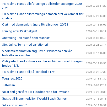
IFK Malmö Handbollsförenings bollskolor säsongen 2020-
2020-07-25 11:20
2021
IFK Malmö Handbollsförenings damseniorer välkomnar fler
2020-07-23 14:30
spelare
Klart med damseniortränare för säsongen 20/21
2020-07-15 16:02
Träning efter Påskhelgen!
2020-04-11 10:11
Uteträning - en succé som stannar!
2020-04-03 10:46
Uteträning: Tema med variationer!
2020-03-24 07:17
Medlemsinformation ang Covid-19/Corona och vår
2020-03-17 16:30
fortsatta verksamhet
Viktig info: Handbollsverksamheten från och med imorgon,
2020-03-12 19:36
fredag 13/3.
IFK Malmö Handboll på Handbolls-EM!
2020-01-21 07:30
Toughest 2020
2019-12-13 11:30
Julfesten!
2019-12-05 17:19
Nu är äntligen våra IFK-Hoodies redo för leverans.
2019-10-23 08:33
Grattis till Bronsmedaljen i World Beach Games!
2019-10-16 20:11
"Alla är vi stjärnor"
2019-10-15 20:39