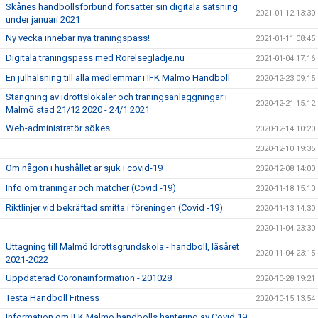
Skånes handbollsförbund fortsätter sin digitala satsning
2021-01-12 13:30
under januari 2021
Ny vecka innebär nya träningspass!
2021-01-11 08:45
Digitala träningspass med Rörelseglädje.nu
2021-01-04 17:16
En julhälsning till alla medlemmar i IFK Malmö Handboll
2020-12-23 09:15
Stängning av idrottslokaler och träningsanläggningar i
2020-12-21 15:12
Malmö stad 21/12 2020 - 24/1 2021
Web-administratör sökes
2020-12-14 10:20
2020-12-10 19:35
Om någon i hushållet är sjuk i covid-19
2020-12-08 14:00
Info om träningar och matcher (Covid -19)
2020-11-18 15:10
Riktlinjer vid bekräftad smitta i föreningen (Covid -19)
2020-11-13 14:30
2020-11-04 23:30
Uttagning till Malmö Idrottsgrundskola - handboll, läsåret
2020-11-04 23:15
2021-2022
Uppdaterad Coronainformation - 201028
2020-10-28 19:21
Testa Handboll Fitness
2020-10-15 13:54
Information om IFK Malmö handbolls hantering av Covid 19