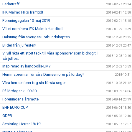
Ledarträff
2019-02-27 20:14
IFK Malmö HF:s framtid!
2019-02-11 12:58
Föreningsgalan 10 maj 2019
2019-02-01 15:15
Vill ni nominera IFK Malmö Handboll
2019-01-29 13:39
Hälsning från Sveriges Förbundskapten
2018-12-28 20:15
Bilder från julfesten!
2018-12-09 20:47
Vi vill rikta ett stort tack till våra sponsorer som bidrog till
2018-12-08 10:10
vår julfest
Inspirerad av handbolls-EM?
2018-12-02 10:53
Hemmapremiär för våra Damseniorer på lördag!!
2018-10-31
Våra herrseniorer tog sin första seger!
2018-10-28 21:12
På lördagar kl. 09:30...
2018-09-09 14:06
Föreningens årsmöte
2018-08-14 23:19
EHF EURO CUP
2018-06-04 18:30
GDPR
2018-05-25 12:46
Seniorlag Herrar 18/19!
2018-05-07 12:57