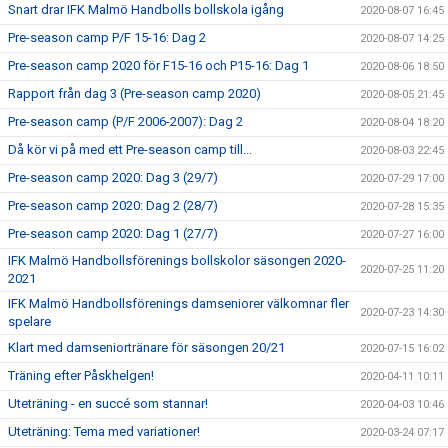
Snart drar IFK Malmö Handbolls bollskola igång
2020-08-07 16:45
Pre-season camp P/F 15-16: Dag 2
2020-08-07 14:25
Pre-season camp 2020 för F15-16 och P15-16: Dag 1
2020-08-06 18:50
Rapport från dag 3 (Pre-season camp 2020)
2020-08-05 21:45
Pre-season camp (P/F 2006-2007): Dag 2
2020-08-04 18:20
Då kör vi på med ett Pre-season camp till...
2020-08-03 22:45
Pre-season camp 2020: Dag 3 (29/7)
2020-07-29 17:00
Pre-season camp 2020: Dag 2 (28/7)
2020-07-28 15:35
Pre-season camp 2020: Dag 1 (27/7)
2020-07-27 16:00
IFK Malmö Handbollsförenings bollskolor säsongen 2020-
2020-07-25 11:20
2021
IFK Malmö Handbollsförenings damseniorer välkomnar fler
2020-07-23 14:30
spelare
Klart med damseniortränare för säsongen 20/21
2020-07-15 16:02
Träning efter Påskhelgen!
2020-04-11 10:11
Uteträning - en succé som stannar!
2020-04-03 10:46
Uteträning: Tema med variationer!
2020-03-24 07:17