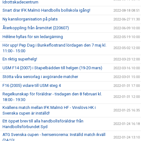
Idrottskadecentrum
Snart drar IFK Malmö Handbolls bollskola igång!
2022-08-18 08:51
Ny kansliorganisation på plats
2022-06-27 11:30
Återkoppling från årsmötet (220607)
2022-06-09 10:00
Hélène hyllas för sin ledargärning
2022-05-19 10:00
Hör upp! Pep Dag i Bunkeflostrand lördagen den 7 maj kl.
2022-05-02 12:00
11:00 - 15:00
En riktig superhelg!
2022-03-23 12:00
USM F14 (2007) i Stapelbädden till helgen (19-20 mars)
2022-03-16 10:00
Stötta våra seniorlag i avgörande matcher
2022-03-01 15:00
F16 (2005) vidare till USM steg 4
2022-01-31 17:00
Regelkunskap för föräldrar - tisdagen den 8 februari kl.
2022-01-31 12:00
18:00 - 19:30
Kvällens match mellan IFK Malmö HF - Vinslövs HK i
2022-01-25 16:35
Svenska cupen är inställd!
Ett öppet brev till alla handbollsföräldrar från
2022-01-24 16:18
Handbollsförbundet Syd
ATG Svenska cupen - herrseniorerna: Inställd match ikväll
2022-01-24 13:10
(24/1)!