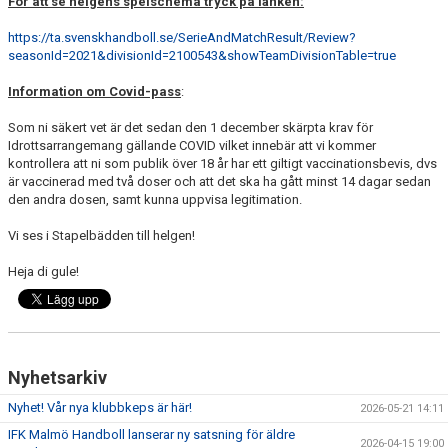
För att se helgens spelschema tryck på länken:
https://ta.svenskhandboll.se/SerieAndMatchResult/Review?
seasonId=2021&divisionId=2100543&showTeamDivisionTable=true
Information om Covid-pass
:
Som ni säkert vet är det sedan den 1 december skärpta krav för
Idrottsarrangemang gällande COVID vilket innebär att vi kommer
kontrollera att ni som publik över 18 år har ett giltigt vaccinationsbevis, dvs
är vaccinerad med två doser och att det ska ha gått minst 14 dagar sedan
den andra dosen, samt kunna uppvisa legitimation.
Vi ses i Stapelbädden till helgen!
Heja di gule!
Nyhetsarkiv
Nyhet! Vår nya klubbkeps är här!
2026-05-21 14:11
IFK Malmö Handboll lanserar ny satsning för äldre
2026-04-15 19:00