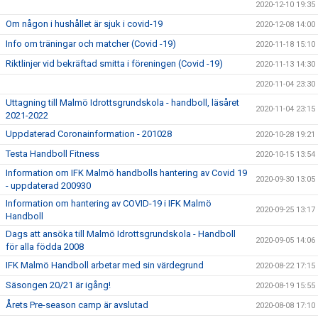
2020-12-10 19:35
Om någon i hushållet är sjuk i covid-19
2020-12-08 14:00
Info om träningar och matcher (Covid -19)
2020-11-18 15:10
Riktlinjer vid bekräftad smitta i föreningen (Covid -19)
2020-11-13 14:30
2020-11-04 23:30
Uttagning till Malmö Idrottsgrundskola - handboll, läsåret
2020-11-04 23:15
2021-2022
Uppdaterad Coronainformation - 201028
2020-10-28 19:21
Testa Handboll Fitness
2020-10-15 13:54
Information om IFK Malmö handbolls hantering av Covid 19
2020-09-30 13:05
- uppdaterad 200930
Information om hantering av COVID-19 i IFK Malmö
2020-09-25 13:17
Handboll
Dags att ansöka till Malmö Idrottsgrundskola - Handboll
2020-09-05 14:06
för alla födda 2008
IFK Malmö Handboll arbetar med sin värdegrund
2020-08-22 17:15
Säsongen 20/21 är igång!
2020-08-19 15:55
Årets Pre-season camp är avslutad
2020-08-08 17:10