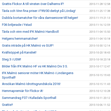
Grattis Flickor A till vinsten över Dalhems IF!
2015-11-28 12:58
Tävla och Vinn fina priser i F99/00 derbyt på Lördag!
2015-11-25 17:38
Dubbla bortamatcher för våra damseniorer till helgen!
2015-11-19 21:13
F06 briljerade i Ystad
2015-11-16 12:59
Tävla och vinn med IFK Malmö Handboll
2015-11-04 15:50
Helgens hemmamatcher!
2015-11-04 10:18
Gratis inträde på HK Malmö vs GUIF!
2015-10-30 12:14
Kvällsöppet på Kansliet!
2015-10-20 18:43
Steg 3 i USM!
2015-10-18 23:18
Bilder från IFK Malmö HF vs HK Malmö Div 3 S.
2015-10-17 12:47
IFK Malmö seniorer möter HK Malmö i Lindängens
2015-10-15 19:43
Sporthall!
Ansökan Malmö Idrottsgrundskola 2016!
2015-10-15 11:43
Hemmapremiär för Flickor A!
2015-10-12 10:28
Sammandrag F07 i Kulladals Sporthall
2015-10-11 20:12
Grattis!!
2015-10-06 11:52