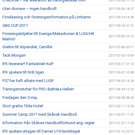
STADIUM = Vår leverantör av träningskläder mm!
2017-09-28 17:15
Utan domare — ingen handboll!
2017-09-26 18:27
Föreläsning och föreningsinformation på Limhamn
2017-09-19 14:30
GBG CUP 2017
2017-09-18 21:51
Föreningsbiljetter till Sverige/Makedonien & LUGI/HK
2017-09-06 10:15
Malmö!
Grattis till stipendiet, Camilla!
2017-07-06 09:17
Tack Morgan!
2017-07-03 19:04
IFK levererar!! Fantastiskt Kul!!
2017-05-17 21:10
IFK spelare till SHE ligan.
2017-05-07 10:08
F07 har haft utbyte med LUGI!
2017-04-29 15:24
Träningsmatcher för P05 i Baltiska Hallen!
2017-04-29 15:22
Fredagen den 5 maj...
2017-04-28 08:30
Stort grattis Tilde Holst!
2017-02-17 13:29
Summer Camp 2017 med Skånsk Handboll.
2017-02-07 11:31
Information från Skånes Handbollförbund ang. regler
2017-01-27 11:43
IFK spelare uttagen till Damer U19 landslaget.
2017-01-10 22:11