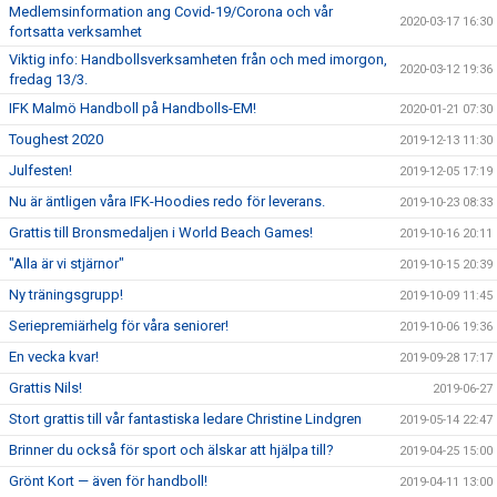
Medlemsinformation ang Covid-19/Corona och vår
2020-03-17 16:30
fortsatta verksamhet
Viktig info: Handbollsverksamheten från och med imorgon,
2020-03-12 19:36
fredag 13/3.
IFK Malmö Handboll på Handbolls-EM!
2020-01-21 07:30
Toughest 2020
2019-12-13 11:30
Julfesten!
2019-12-05 17:19
Nu är äntligen våra IFK-Hoodies redo för leverans.
2019-10-23 08:33
Grattis till Bronsmedaljen i World Beach Games!
2019-10-16 20:11
"Alla är vi stjärnor"
2019-10-15 20:39
Ny träningsgrupp!
2019-10-09 11:45
Seriepremiärhelg för våra seniorer!
2019-10-06 19:36
En vecka kvar!
2019-09-28 17:17
Grattis Nils!
2019-06-27
Stort grattis till vår fantastiska ledare Christine Lindgren
2019-05-14 22:47
Brinner du också för sport och älskar att hjälpa till?
2019-04-25 15:00
Grönt Kort — även för handboll!
2019-04-11 13:00