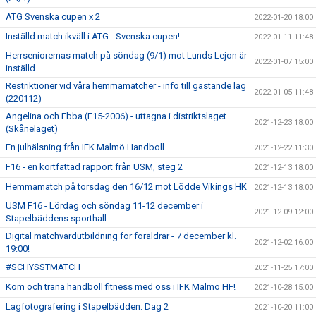
ATG Svenska cupen x 2
2022-01-20 18:00
Inställd match ikväll i ATG - Svenska cupen!
2022-01-11 11:48
Herrseniorernas match på söndag (9/1) mot Lunds Lejon är
2022-01-07 15:00
inställd
Restriktioner vid våra hemmamatcher - info till gästande lag
2022-01-05 11:48
(220112)
Angelina och Ebba (F15-2006) - uttagna i distriktslaget
2021-12-23 18:00
(Skånelaget)
En julhälsning från IFK Malmö Handboll
2021-12-22 11:30
F16 - en kortfattad rapport från USM, steg 2
2021-12-13 18:00
Hemmamatch på torsdag den 16/12 mot Lödde Vikings HK
2021-12-13 18:00
USM F16 - Lördag och söndag 11-12 december i
2021-12-09 12:00
Stapelbäddens sporthall
Digital matchvärdutbildning för föräldrar - 7 december kl.
2021-12-02 16:00
19:00!
#SCHYSSTMATCH
2021-11-25 17:00
Kom och träna handboll fitness med oss i IFK Malmö HF!
2021-10-28 15:00
Lagfotografering i Stapelbädden: Dag 2
2021-10-20 11:00