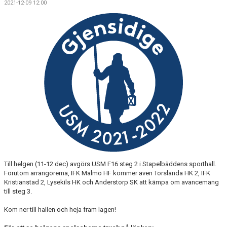
2021-12-09 12:00
BILDGALLERI
MATCHER
FÖRENINGEN
LÄNKAR
ÅRSHJUL
IDROTTSSKADA
PARTNERS & SPONSRING
Till helgen (11-12 dec) avgörs USM F16 steg 2 i Stapelbäddens sporthall.
TRÄNINGSKLÄDER
Förutom arrangörerna, IFK Malmö HF kommer även Torslanda HK 2, IFK
Kristianstad 2, Lysekils HK och Anderstorp SK att kämpa om avancemang
OM OSS
till steg 3.
KÖPA TRÄNINGSKORT NORDIC WELLNESS
Kom ner till hallen och heja fram lagen!