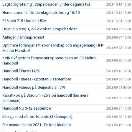
Lagfotografering i Stapelbädden under dagarna två
2021-10-18 19:30
Hemmapremiär för damlaget på lördag 16/10
2021-10-12 15:30
P16 och P15 i farten i USM
2021-10-04 16:30
USM P16 steg 1, 2-3 oktober i Stapelbädden
2021-09-27 15:00
Äntligen hemmapremiär!
2021-09-27 15:00
Optimera förlänger sitt sponsorskap och engagemang i IFK
2021-09-23 16:00
Malmö Handboll
KVIK Svågertorp förnyar sitt sponsorskap av IFK Malmö
2021-09-20 14:00
Handboll
Handboll Fitness14/9
2021-09-16 14:30
Handboll Fitness - uppstart 7 september
2021-09-09 10:00
Handboll Fitness på Geijerskolan 7/9
2021-09-03 09:00
Rabattkod på Stadium - 25% på handboll (läs mer i
2021-09-02 16:00
annonsen)
Handboll NU 3-12 september
2021-08-31 10:00
Intervju med vår ordförande (Skånesport)
2021-08-20 13:45
Pre-season camp 2021 - En kort återblick
2021-08-19 15:00