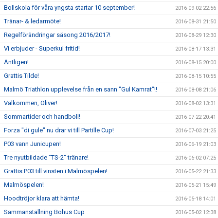
Bollskola för våra yngsta startar 10 september!
2016-09-02 22:56
Tränar- & ledarmöte!
2016-08-31 21:50
Regelförändringar säsong 2016/2017!
2016-08-29 12:30
Vi erbjuder - Superkul fritid!
2016-08-17 13:31
Äntligen!
2016-08-15 20:00
Grattis Tilde!
2016-08-15 10:55
Malmö Triathlon upplevelse från en sann "Gul Kamrat"!!
2016-08-08 21:06
Välkommen, Oliver!
2016-08-02 13:31
Sommartider och handboll!
2016-07-22 20:41
Forza "di gule" nu drar vi till Partille Cup!
2016-07-03 21:25
P03 vann Junicupen!
2016-06-19 21:03
Tre nyutbildade "TS-2" tränare!
2016-06-02 07:25
Grattis P03 till vinsten i Malmöspelen!
2016-05-22 21:33
Malmöspelen!
2016-05-21 15:49
Hoodtröjor klara att hämta!
2016-05-18 14:01
Sammanställning Bohus Cup
2016-05-02 12:38