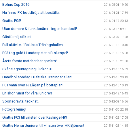
Bohus Cup 2016
2016-05-01 19:20
Nu finns IFK-hoddtröja att beställa!
2016-04-21 17:59
Grattis P05!
2016-04-17 20:13
Utan domare & funktionärer - ingen handboll!
2016-03-16 09:21
Gästfamilj sökes!
2016-03-07 11:28
Full aktivitet i Baltiska Träningshallen!
2016-01-16 10:40
P03 tog guld i Lundaspelens B-slutspel!
2016-01-13 15:58
Årets första matcher har spelats!
2016-01-10 21:00
Skånelagsuttagning Flickor 01
2015-12-16 16:39
Handbollsöndag i Baltiska Träningshallen!
2015-12-13 20:13
P01 vann över IK Lågan på bortaplan!
2015-12-13 10:19
En skön vinst för våra juniorer!
2015-12-12 16:43
Sponsoravtal tecknat!
2015-12-09 16:56
Fotografering!
2015-11-30 22:18
Grattis P03 till vinsten över Kävlinge HK!
2015-11-28 17:08
Grattis Herrar Juniorer till vinsten över HK Björnen!
2015-11-28 14:15