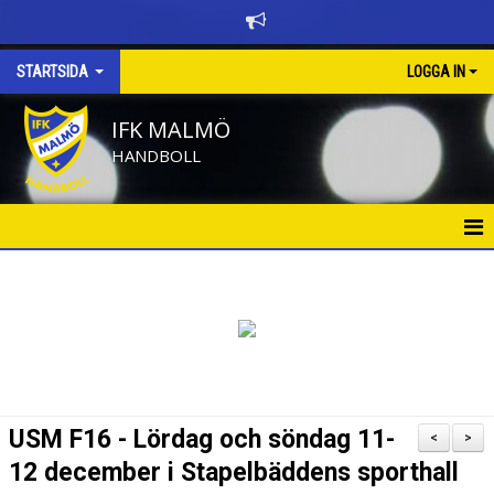
STARTSIDA
LOGGA IN
IFK MALMÖ
HANDBOLL
HEM
BÖRJA SPELA HANDBOLL
KALENDER
NYHETER
USM F16 - Lördag och söndag 11-
<
>
NYHETSARKIV
12 december i Stapelbäddens sporthall