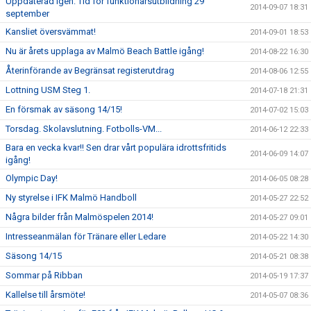
Uppdaterad igen: Tid för funktionärsutbildning 29
2014-09-07 18:31
september
Kansliet översvämmat!
2014-09-01 18:53
Nu är årets upplaga av Malmö Beach Battle igång!
2014-08-22 16:30
Återinförande av Begränsat registerutdrag
2014-08-06 12:55
Lottning USM Steg 1.
2014-07-18 21:31
En försmak av säsong 14/15!
2014-07-02 15:03
Torsdag. Skolavslutning. Fotbolls-VM...
2014-06-12 22:33
Bara en vecka kvar!! Sen drar vårt populära idrottsfritids
2014-06-09 14:07
igång!
Olympic Day!
2014-06-05 08:28
Ny styrelse i IFK Malmö Handboll
2014-05-27 22:52
Några bilder från Malmöspelen 2014!
2014-05-27 09:01
Intresseanmälan för Tränare eller Ledare
2014-05-22 14:30
Säsong 14/15
2014-05-21 08:38
Sommar på Ribban
2014-05-19 17:37
Kallelse till årsmöte!
2014-05-07 08:36