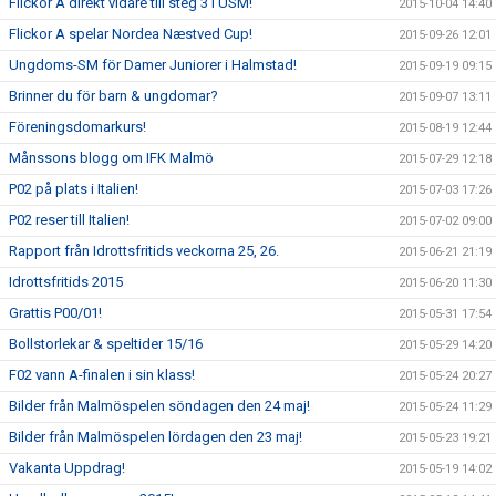
Flickor A direkt vidare till steg 3 i USM!
2015-10-04 14:40
Flickor A spelar Nordea Næstved Cup!
2015-09-26 12:01
Ungdoms-SM för Damer Juniorer i Halmstad!
2015-09-19 09:15
Brinner du för barn & ungdomar?
2015-09-07 13:11
Föreningsdomarkurs!
2015-08-19 12:44
Månssons blogg om IFK Malmö
2015-07-29 12:18
P02 på plats i Italien!
2015-07-03 17:26
P02 reser till Italien!
2015-07-02 09:00
Rapport från Idrottsfritids veckorna 25, 26.
2015-06-21 21:19
Idrottsfritids 2015
2015-06-20 11:30
Grattis P00/01!
2015-05-31 17:54
Bollstorlekar & speltider 15/16
2015-05-29 14:20
F02 vann A-finalen i sin klass!
2015-05-24 20:27
Bilder från Malmöspelen söndagen den 24 maj!
2015-05-24 11:29
Bilder från Malmöspelen lördagen den 23 maj!
2015-05-23 19:21
Vakanta Uppdrag!
2015-05-19 14:02