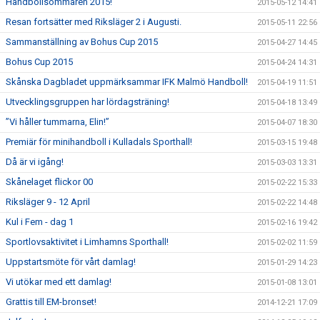
Handbollsommaren 2015!
2015-05-12 14:41
Resan fortsätter med Riksläger 2 i Augusti.
2015-05-11 22:56
Sammanställning av Bohus Cup 2015
2015-04-27 14:45
Bohus Cup 2015
2015-04-24 14:31
Skånska Dagbladet uppmärksammar IFK Malmö Handboll!
2015-04-19 11:51
Utvecklingsgruppen har lördagsträning!
2015-04-18 13:49
”Vi håller tummarna, Elin!”
2015-04-07 18:30
Premiär för minihandboll i Kulladals Sporthall!
2015-03-15 19:48
Då är vi igång!
2015-03-03 13:31
Skånelaget flickor 00
2015-02-22 15:33
Riksläger 9 - 12 April
2015-02-22 14:48
Kul i Fem - dag 1
2015-02-16 19:42
Sportlovsaktivitet i Limhamns Sporthall!
2015-02-02 11:59
Uppstartsmöte för vårt damlag!
2015-01-29 14:23
Vi utökar med ett damlag!
2015-01-08 13:01
Grattis till EM-bronset!
2014-12-21 17:09