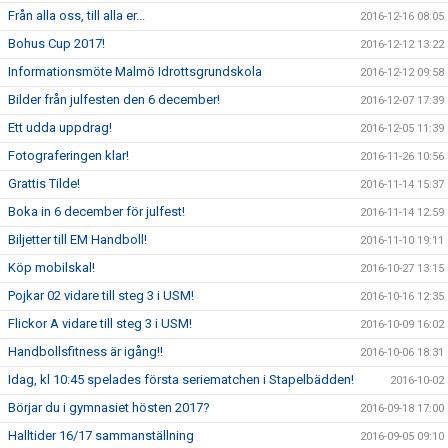
Från alla oss, till alla er...
2016-12-16 08:05
Bohus Cup 2017!
2016-12-12 13:22
Informationsmöte Malmö Idrottsgrundskola
2016-12-12 09:58
Bilder från julfesten den 6 december!
2016-12-07 17:39
Ett udda uppdrag!
2016-12-05 11:39
Fotograferingen klar!
2016-11-26 10:56
Grattis Tilde!
2016-11-14 15:37
Boka in 6 december för julfest!
2016-11-14 12:59
Biljetter till EM Handboll!
2016-11-10 19:11
Köp mobilskal!
2016-10-27 13:15
Pojkar 02 vidare till steg 3 i USM!
2016-10-16 12:35
Flickor A vidare till steg 3 i USM!
2016-10-09 16:02
Handbollsfitness är igång!!
2016-10-06 18:31
Idag, kl 10:45 spelades första seriematchen i Stapelbädden!
2016-10-02
Börjar du i gymnasiet hösten 2017?
2016-09-18 17:00
Halltider 16/17 sammanställning
2016-09-05 09:10