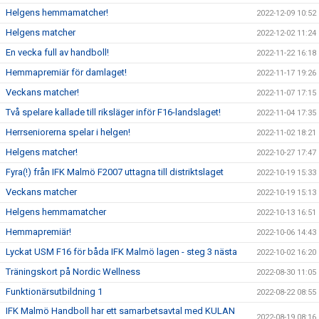
Helgens hemmamatcher!
2022-12-09 10:52
Helgens matcher
2022-12-02 11:24
En vecka full av handboll!
2022-11-22 16:18
Hemmapremiär för damlaget!
2022-11-17 19:26
Veckans matcher!
2022-11-07 17:15
Två spelare kallade till riksläger inför F16-landslaget!
2022-11-04 17:35
Herrseniorerna spelar i helgen!
2022-11-02 18:21
Helgens matcher!
2022-10-27 17:47
Fyra(!) från IFK Malmö F2007 uttagna till distriktslaget
2022-10-19 15:33
Veckans matcher
2022-10-19 15:13
Helgens hemmamatcher
2022-10-13 16:51
Hemmapremiär!
2022-10-06 14:43
Lyckat USM F16 för båda IFK Malmö lagen - steg 3 nästa
2022-10-02 16:20
Träningskort på Nordic Wellness
2022-08-30 11:05
Funktionärsutbildning 1
2022-08-22 08:55
IFK Malmö Handboll har ett samarbetsavtal med KULAN
2022-08-19 08:16