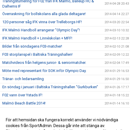
Träningsturnering för F02 från IFK Malmö, Balleup HC &
2014-04-28 20:43
Dalhems IF
Överraskning för bollskolans alla glada deltagare!
2014-04-14 22:27
120 personer såg IFK vinna över Trelleborgs HF!
2014-03-20 22:54
IFK Malmö Handboll arrangerar "Olympic Day"!
2014-03-10 10:32
IFK Malmö Handboll + Linnéskolan + MFF!
2014-02-13 22:28
Bilder från söndagens F03-matcher!
2014-02-10 21:08
F03 storplanspel i Baltiska Träningshallen!
2014-02-09 12:22
Matchvideos från helgens junior- & seniormatcher.
2014-02-04 17:49
Möte med representant för SOK inför Olympic Day.
2014-01-29 16:53
Tränar- och ledarsamling
2014-01-29 16:50
En söndag i januari i Baltiska Träningshallen "Gurkburken"
2014-01-26 17:17
F02 vann över Ystads IF!
2014-01-18 15:22
Malmö Beach Battle 2014!
2014-01-14 16:10
Bilder från en söndag i Baltiska Hallen och Gurkburken!
2014-01-12 19:46
”Kanariefåglarnas” Erik Helgsten stängde igen buren
För att hemsidan ska fungera korrekt använder vi nödvändiga
2013-12-28 11:34
cookies från SportAdmin. Dessa går inte att stänga av.
Julfesten!
2013-12-04 22:49