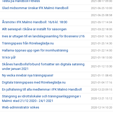
Testa på Handboll Fitness
2021-08-17 09:00
Glad midsommar önskar IFK Malmö Handboll
2021-06-25 10:00
2021-06-25 08:58
Årsmöte i IFK Malmö Handboll: 16/6 kl. 18:00
2021-05-17 14:04
Allt seriespel i Skåne är inställt för säsongen
2021-03-22 18:00
Ines är uttagen till en landslagssamling för Bosniens U16
2021-03-01 16:30
Träningspass från Rörelseglädje.nu
2021-01-25 14:30
Hallarna öppnas upp igen för inomhusträning
2021-01-22 14:00
Vi kör på!
2021-01-18 13:00
Skånes handbollsförbund fortsätter sin digitala satsning
2021-01-12 13:30
under januari 2021
Ny vecka innebär nya träningspass!
2021-01-11 08:45
Digitala träningspass med Rörelseglädje.nu
2021-01-04 17:16
En julhälsning till alla medlemmar i IFK Malmö Handboll
2020-12-23 09:15
Stängning av idrottslokaler och träningsanläggningar i
2020-12-21 15:12
Malmö stad 21/12 2020 - 24/1 2021
Web-administratör sökes
2020-12-14 10:20