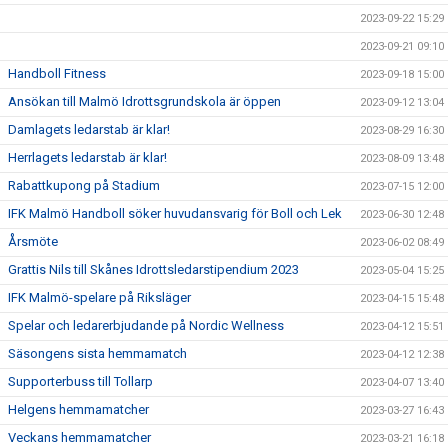
2023-09-22 15:29
2023-09-21 09:10
Handboll Fitness
2023-09-18 15:00
Ansökan till Malmö Idrottsgrundskola är öppen
2023-09-12 13:04
Damlagets ledarstab är klar!
2023-08-29 16:30
Herrlagets ledarstab är klar!
2023-08-09 13:48
Rabattkupong på Stadium
2023-07-15 12:00
IFK Malmö Handboll söker huvudansvarig för Boll och Lek
2023-06-30 12:48
Årsmöte
2023-06-02 08:49
Grattis Nils till Skånes Idrottsledarstipendium 2023
2023-05-04 15:25
IFK Malmö-spelare på Riksläger
2023-04-15 15:48
Spelar och ledarerbjudande på Nordic Wellness
2023-04-12 15:51
Säsongens sista hemmamatch
2023-04-12 12:38
Supporterbuss till Tollarp
2023-04-07 13:40
Helgens hemmamatcher
2023-03-27 16:43
Veckans hemmamatcher
2023-03-21 16:18