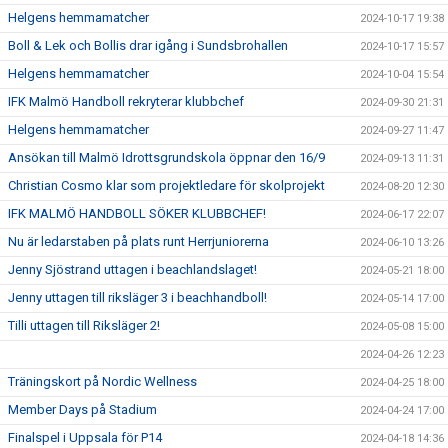
Helgens hemmamatcher
2024-10-17 19:38
Boll & Lek och Bollis drar igång i Sundsbrohallen
2024-10-17 15:57
Helgens hemmamatcher
2024-10-04 15:54
IFK Malmö Handboll rekryterar klubbchef
2024-09-30 21:31
Helgens hemmamatcher
2024-09-27 11:47
Ansökan till Malmö Idrottsgrundskola öppnar den 16/9
2024-09-13 11:31
Christian Cosmo klar som projektledare för skolprojekt
2024-08-20 12:30
IFK MALMÖ HANDBOLL SÖKER KLUBBCHEF!
2024-06-17 22:07
Nu är ledarstaben på plats runt Herrjuniorerna
2024-06-10 13:26
Jenny Sjöstrand uttagen i beachlandslaget!
2024-05-21 18:00
Jenny uttagen till riksläger 3 i beachhandboll!
2024-05-14 17:00
Tilli uttagen till Riksläger 2!
2024-05-08 15:00
2024-04-26 12:23
Träningskort på Nordic Wellness
2024-04-25 18:00
Member Days på Stadium
2024-04-24 17:00
Finalspel i Uppsala för P14
2024-04-18 14:36