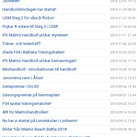
Julfesten!
2014-12-05 19:12
Handbollslördagen har startat!
2014-11-29 08:52
USM Steg 2 för våra B-flickor!
2014-11-27 09:01
Pojkar A vidare till Steg 3 i USM!
2014-11-16 09:54
IFK Malmö Handboll utökar styrelsen!
2014-11-11 21:44
Tränar- och ledarträff!
2014-11-06 22:03
Glada F04 i Baltiska Träningshallen!
2014-10-26 23:51
IFK Malmö Handboll utökar bemanningen!
2014-10-20 17:15
Minihandboll - introduktionen till handboll!
2014-10-20 10:36
Juniorerna vann i Åhus!
2014-10-12 13:57
Seriepremiär i Div.3S!
2014-09-26 14:34
Säsongspremiär på hemmaplan!
2014-09-21 15:44
F04 spelar träningsmatcher!
2014-09-20 14:57
Allt för Malmöhandbollen!
2014-09-14 16:03
Nu har vi startat på Linnéskolan i Limhamn!
2014-09-12 13:41
Bilder från Malmö Beach Battle 2014!
2014-09-08 18:16