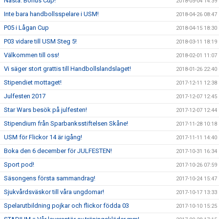
Nästa: Bohus Cup!
2018-05-04 14:39
Inte bara handbollsspelare i USM!
2018-04-26 08:47
P05 i Lågan Cup
2018-04-15 18:30
P03 vidare till USM Steg 5!
2018-03-11 18:19
Välkommen till oss!
2018-02-01 11:07
Vi säger stort grattis till Handbollslandslaget!
2018-01-26 22:40
Stipendiet mottaget!
2017-12-11 12:38
Julfesten 2017
2017-12-07 12:45
Star Wars besök på julfesten!
2017-12-07 12:44
Stipendium från Sparbanksstiftelsen Skåne!
2017-11-28 10:18
USM för Flickor 14 är igång!
2017-11-11 14:40
Boka den 6 december för JULFESTEN!
2017-10-31 16:34
Sport pod!
2017-10-26 07:59
Säsongens första sammandrag!
2017-10-24 15:47
Sjukvårdsväskor till våra ungdomar!
2017-10-17 13:33
Spelarutbildning pojkar och flickor födda 03
2017-10-10 15:25