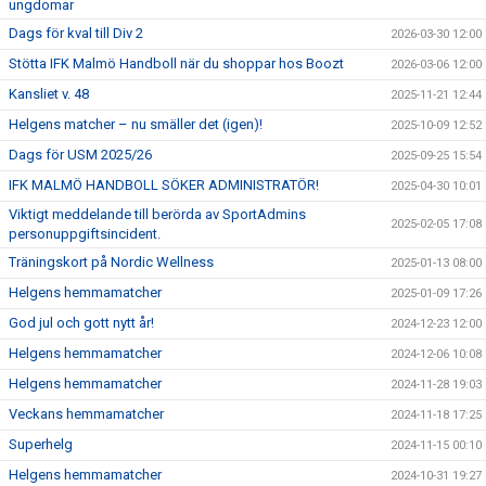
ungdomar
Dags för kval till Div 2
2026-03-30 12:00
Stötta IFK Malmö Handboll när du shoppar hos Boozt
2026-03-06 12:00
Kansliet v. 48
2025-11-21 12:44
Helgens matcher – nu smäller det (igen)!
2025-10-09 12:52
Dags för USM 2025/26
2025-09-25 15:54
IFK MALMÖ HANDBOLL SÖKER ADMINISTRATÖR!
2025-04-30 10:01
Viktigt meddelande till berörda av SportAdmins
2025-02-05 17:08
personuppgiftsincident.
Träningskort på Nordic Wellness
2025-01-13 08:00
Helgens hemmamatcher
2025-01-09 17:26
God jul och gott nytt år!
2024-12-23 12:00
Helgens hemmamatcher
2024-12-06 10:08
Helgens hemmamatcher
2024-11-28 19:03
Veckans hemmamatcher
2024-11-18 17:25
Superhelg
2024-11-15 00:10
Helgens hemmamatcher
2024-10-31 19:27