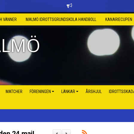
CH VÄNNER
MALMÖ IDROTTSGRUNDSKOLA HANDBOLL
KANARIECUPEN
ALMÖ
MATCHER
FÖRENINGEN
LÄNKAR
ÅRSHJUL
IDROTTSSKAD
den 24 maj!
<
>