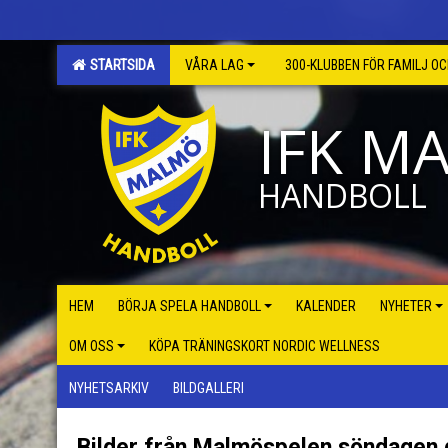
STARTSIDA
VÅRA LAG
300-KLUBBEN FÖR FAMILJ O
IFK M
HANDBOLL
HEM
BÖRJA SPELA HANDBOLL
KALENDER
NYHETER
OM OSS
KÖPA TRÄNINGSKORT NORDIC WELLNESS
NYHETSARKIV
BILDGALLERI
Bilder från Malmöspelen söndagen 