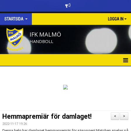
STARTSIDA
LOGGA IN
IFK MALMÖ
HANDBOLL
HEM
BÖRJA SPELA HANDBOLL
KALENDER
NYHETER
Hemmapremiär för damlaget!
<
>
NYHETSARKIV
2022-11-17 19:26
Denna helg har damlaget hemmapremiär för säsongen! Matchen spelas på