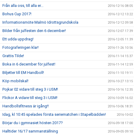
Från alla oss, till alla er...
2016-12-16 08:05
Bohus Cup 2017!
2016-12-12 13:22
Informationsmöte Malmö Idrottsgrundskola
2016-12-12 09:58
Bilder från julfesten den 6 december!
2016-12-07 17:39
Ett udda uppdrag!
2016-12-05 11:39
Fotograferingen klar!
2016-11-26 10:56
Grattis Tilde!
2016-11-14 15:37
Boka in 6 december för julfest!
2016-11-14 12:59
Biljetter till EM Handboll!
2016-11-10 19:11
Köp mobilskal!
2016-10-27 13:15
Pojkar 02 vidare till steg 3 i USM!
2016-10-16 12:35
Flickor A vidare till steg 3 i USM!
2016-10-09 16:02
Handbollsfitness är igång!!
2016-10-06 18:31
Idag, kl 10:45 spelades första seriematchen i Stapelbädden!
2016-10-02
Börjar du i gymnasiet hösten 2017?
2016-09-18 17:00
Halltider 16/17 sammanställning
2016-09-05 09:10