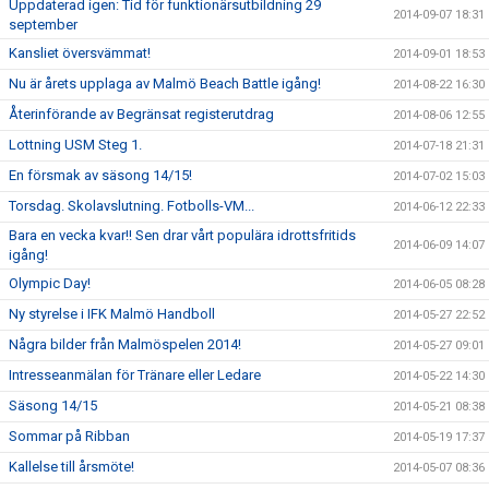
Uppdaterad igen: Tid för funktionärsutbildning 29
2014-09-07 18:31
september
Kansliet översvämmat!
2014-09-01 18:53
Nu är årets upplaga av Malmö Beach Battle igång!
2014-08-22 16:30
Återinförande av Begränsat registerutdrag
2014-08-06 12:55
Lottning USM Steg 1.
2014-07-18 21:31
En försmak av säsong 14/15!
2014-07-02 15:03
Torsdag. Skolavslutning. Fotbolls-VM...
2014-06-12 22:33
Bara en vecka kvar!! Sen drar vårt populära idrottsfritids
2014-06-09 14:07
igång!
Olympic Day!
2014-06-05 08:28
Ny styrelse i IFK Malmö Handboll
2014-05-27 22:52
Några bilder från Malmöspelen 2014!
2014-05-27 09:01
Intresseanmälan för Tränare eller Ledare
2014-05-22 14:30
Säsong 14/15
2014-05-21 08:38
Sommar på Ribban
2014-05-19 17:37
Kallelse till årsmöte!
2014-05-07 08:36