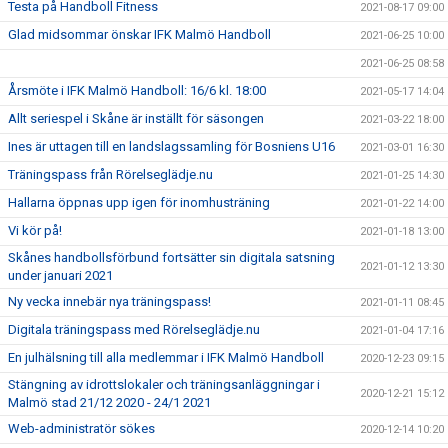
Testa på Handboll Fitness
2021-08-17 09:00
Glad midsommar önskar IFK Malmö Handboll
2021-06-25 10:00
2021-06-25 08:58
Årsmöte i IFK Malmö Handboll: 16/6 kl. 18:00
2021-05-17 14:04
Allt seriespel i Skåne är inställt för säsongen
2021-03-22 18:00
Ines är uttagen till en landslagssamling för Bosniens U16
2021-03-01 16:30
Träningspass från Rörelseglädje.nu
2021-01-25 14:30
Hallarna öppnas upp igen för inomhusträning
2021-01-22 14:00
Vi kör på!
2021-01-18 13:00
Skånes handbollsförbund fortsätter sin digitala satsning
2021-01-12 13:30
under januari 2021
Ny vecka innebär nya träningspass!
2021-01-11 08:45
Digitala träningspass med Rörelseglädje.nu
2021-01-04 17:16
En julhälsning till alla medlemmar i IFK Malmö Handboll
2020-12-23 09:15
Stängning av idrottslokaler och träningsanläggningar i
2020-12-21 15:12
Malmö stad 21/12 2020 - 24/1 2021
Web-administratör sökes
2020-12-14 10:20