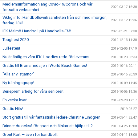
Medlemsinformation ang Covid-19/Corona och vår
2020-03-17 16:30
fortsatta verksamhet
Viktig info: Handbollsverksamheten från och med imorgon,
2020-03-12 19:36
fredag 13/3.
IFK Malmö Handboll på Handbolls-EM!
2020-01-21 07:30
Toughest 2020
2019-12-13 11:30
Julfesten!
2019-12-05 17:19
Nu är äntligen våra IFK-Hoodies redo för leverans.
2019-10-23 08:33
Grattis till Bronsmedaljen i World Beach Games!
2019-10-16 20:11
"Alla är vi stjärnor"
2019-10-15 20:39
Ny träningsgrupp!
2019-10-09 11:45
Seriepremiärhelg för våra seniorer!
2019-10-06 19:36
En vecka kvar!
2019-09-28 17:17
Grattis Nils!
2019-06-27
Stort grattis till vår fantastiska ledare Christine Lindgren
2019-05-14 22:47
Brinner du också för sport och älskar att hjälpa till?
2019-04-25 15:00
Grönt Kort — även för handboll!
2019-04-11 13:00