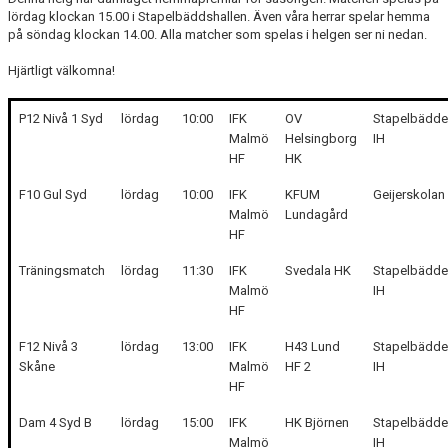
lördag klockan 15.00 i Stapelbäddshallen. Även våra herrar spelar hemma
BILDGALLERI
på söndag klockan 14.00. Alla matcher som spelas i helgen ser ni nedan.
MATCHER
Hjärtligt välkomna!
FÖRENINGEN
P12 Nivå 1 Syd
lördag
10:00
IFK
OV
Stapelbädd
Malmö
Helsingborg
IH
LÄNKAR
HF
HK
ÅRSHJUL
F10 Gul Syd
lördag
10:00
IFK
KFUM
Geijerskolan
Malmö
Lundagård
HF
IDROTTSSKADA
Träningsmatch
lördag
11:30
IFK
Svedala HK
Stapelbädd
PARTNERS & SPONSRING
Malmö
IH
HF
TRÄNINGSKLÄDER
F12 Nivå 3
lördag
13:00
IFK
H43 Lund
Stapelbädd
OM OSS
Skåne
Malmö
HF 2
IH
HF
KÖPA TRÄNINGSKORT NORDIC WELLNESS
Dam 4 Syd B
lördag
15:00
IFK
HK Björnen
Stapelbädd
Malmö
IH