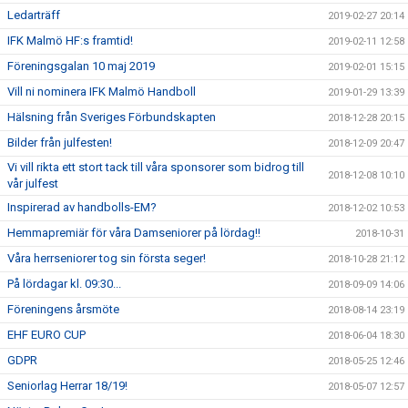
Ledarträff
2019-02-27 20:14
IFK Malmö HF:s framtid!
2019-02-11 12:58
Föreningsgalan 10 maj 2019
2019-02-01 15:15
Vill ni nominera IFK Malmö Handboll
2019-01-29 13:39
Hälsning från Sveriges Förbundskapten
2018-12-28 20:15
Bilder från julfesten!
2018-12-09 20:47
Vi vill rikta ett stort tack till våra sponsorer som bidrog till
2018-12-08 10:10
vår julfest
Inspirerad av handbolls-EM?
2018-12-02 10:53
Hemmapremiär för våra Damseniorer på lördag!!
2018-10-31
Våra herrseniorer tog sin första seger!
2018-10-28 21:12
På lördagar kl. 09:30...
2018-09-09 14:06
Föreningens årsmöte
2018-08-14 23:19
EHF EURO CUP
2018-06-04 18:30
GDPR
2018-05-25 12:46
Seniorlag Herrar 18/19!
2018-05-07 12:57