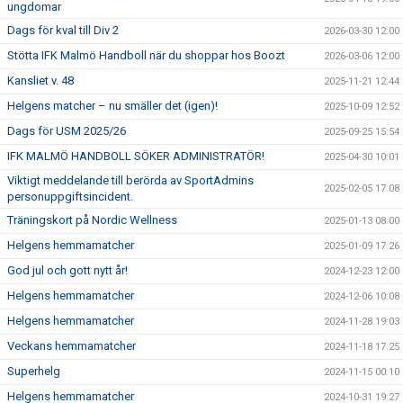
ungdomar
Dags för kval till Div 2
2026-03-30 12:00
Stötta IFK Malmö Handboll när du shoppar hos Boozt
2026-03-06 12:00
Kansliet v. 48
2025-11-21 12:44
Helgens matcher – nu smäller det (igen)!
2025-10-09 12:52
Dags för USM 2025/26
2025-09-25 15:54
IFK MALMÖ HANDBOLL SÖKER ADMINISTRATÖR!
2025-04-30 10:01
Viktigt meddelande till berörda av SportAdmins
2025-02-05 17:08
personuppgiftsincident.
Träningskort på Nordic Wellness
2025-01-13 08:00
Helgens hemmamatcher
2025-01-09 17:26
God jul och gott nytt år!
2024-12-23 12:00
Helgens hemmamatcher
2024-12-06 10:08
Helgens hemmamatcher
2024-11-28 19:03
Veckans hemmamatcher
2024-11-18 17:25
Superhelg
2024-11-15 00:10
Helgens hemmamatcher
2024-10-31 19:27