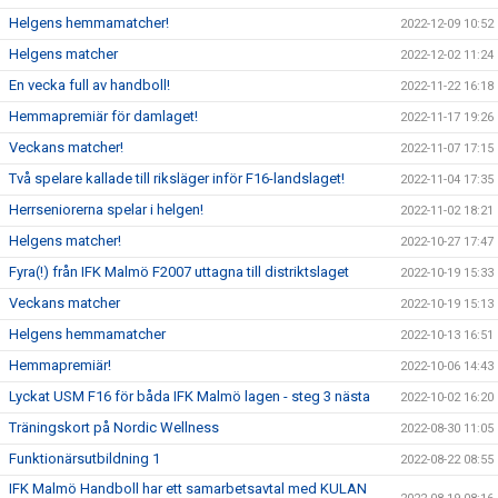
Helgens hemmamatcher!
2022-12-09 10:52
Helgens matcher
2022-12-02 11:24
En vecka full av handboll!
2022-11-22 16:18
Hemmapremiär för damlaget!
2022-11-17 19:26
Veckans matcher!
2022-11-07 17:15
Två spelare kallade till riksläger inför F16-landslaget!
2022-11-04 17:35
Herrseniorerna spelar i helgen!
2022-11-02 18:21
Helgens matcher!
2022-10-27 17:47
Fyra(!) från IFK Malmö F2007 uttagna till distriktslaget
2022-10-19 15:33
Veckans matcher
2022-10-19 15:13
Helgens hemmamatcher
2022-10-13 16:51
Hemmapremiär!
2022-10-06 14:43
Lyckat USM F16 för båda IFK Malmö lagen - steg 3 nästa
2022-10-02 16:20
Träningskort på Nordic Wellness
2022-08-30 11:05
Funktionärsutbildning 1
2022-08-22 08:55
IFK Malmö Handboll har ett samarbetsavtal med KULAN