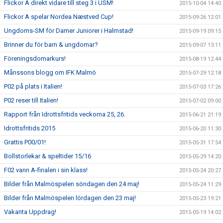
Flickor A direkt vidare till steg 3 i USM!
2015-10-04 14:40
Flickor A spelar Nordea Næstved Cup!
2015-09-26 12:01
Ungdoms-SM för Damer Juniorer i Halmstad!
2015-09-19 09:15
Brinner du för barn & ungdomar?
2015-09-07 13:11
Föreningsdomarkurs!
2015-08-19 12:44
Månssons blogg om IFK Malmö
2015-07-29 12:18
P02 på plats i Italien!
2015-07-03 17:26
P02 reser till Italien!
2015-07-02 09:00
Rapport från Idrottsfritids veckorna 25, 26.
2015-06-21 21:19
Idrottsfritids 2015
2015-06-20 11:30
Grattis P00/01!
2015-05-31 17:54
Bollstorlekar & speltider 15/16
2015-05-29 14:20
F02 vann A-finalen i sin klass!
2015-05-24 20:27
Bilder från Malmöspelen söndagen den 24 maj!
2015-05-24 11:29
Bilder från Malmöspelen lördagen den 23 maj!
2015-05-23 19:21
Vakanta Uppdrag!
2015-05-19 14:02