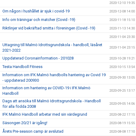
2020-12-10 19:35
Om någon i hushållet är sjuk i covid-19
2020-12-08 14:00
Info om träningar och matcher (Covid -19)
2020-11-18 15:10
Riktlinjer vid bekräftad smitta i föreningen (Covid -19)
2020-11-13 14:30
2020-11-04 23:30
Uttagning till Malmö Idrottsgrundskola - handboll, läsåret
2020-11-04 23:15
2021-2022
Uppdaterad Coronainformation - 201028
2020-10-28 19:21
Testa Handboll Fitness
2020-10-15 13:54
Information om IFK Malmö handbolls hantering av Covid 19
2020-09-30 13:05
- uppdaterad 200930
Information om hantering av COVID-19 i IFK Malmö
2020-09-25 13:17
Handboll
Dags att ansöka till Malmö Idrottsgrundskola - Handboll
2020-09-05 14:06
för alla födda 2008
IFK Malmö Handboll arbetar med sin värdegrund
2020-08-22 17:15
Säsongen 20/21 är igång!
2020-08-19 15:55
Årets Pre-season camp är avslutad
2020-08-08 17:10