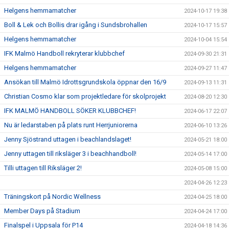
Helgens hemmamatcher
2024-10-17 19:38
Boll & Lek och Bollis drar igång i Sundsbrohallen
2024-10-17 15:57
Helgens hemmamatcher
2024-10-04 15:54
IFK Malmö Handboll rekryterar klubbchef
2024-09-30 21:31
Helgens hemmamatcher
2024-09-27 11:47
Ansökan till Malmö Idrottsgrundskola öppnar den 16/9
2024-09-13 11:31
Christian Cosmo klar som projektledare för skolprojekt
2024-08-20 12:30
IFK MALMÖ HANDBOLL SÖKER KLUBBCHEF!
2024-06-17 22:07
Nu är ledarstaben på plats runt Herrjuniorerna
2024-06-10 13:26
Jenny Sjöstrand uttagen i beachlandslaget!
2024-05-21 18:00
Jenny uttagen till riksläger 3 i beachhandboll!
2024-05-14 17:00
Tilli uttagen till Riksläger 2!
2024-05-08 15:00
2024-04-26 12:23
Träningskort på Nordic Wellness
2024-04-25 18:00
Member Days på Stadium
2024-04-24 17:00
Finalspel i Uppsala för P14
2024-04-18 14:36