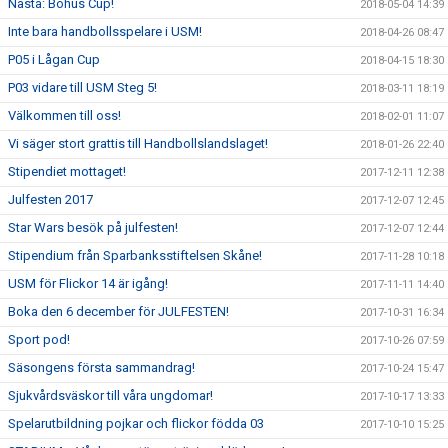
Nästa: Bohus Cup!
2018-05-04 14:39
Inte bara handbollsspelare i USM!
2018-04-26 08:47
P05 i Lågan Cup
2018-04-15 18:30
P03 vidare till USM Steg 5!
2018-03-11 18:19
Välkommen till oss!
2018-02-01 11:07
Vi säger stort grattis till Handbollslandslaget!
2018-01-26 22:40
Stipendiet mottaget!
2017-12-11 12:38
Julfesten 2017
2017-12-07 12:45
Star Wars besök på julfesten!
2017-12-07 12:44
Stipendium från Sparbanksstiftelsen Skåne!
2017-11-28 10:18
USM för Flickor 14 är igång!
2017-11-11 14:40
Boka den 6 december för JULFESTEN!
2017-10-31 16:34
Sport pod!
2017-10-26 07:59
Säsongens första sammandrag!
2017-10-24 15:47
Sjukvårdsväskor till våra ungdomar!
2017-10-17 13:33
Spelarutbildning pojkar och flickor födda 03
2017-10-10 15:25