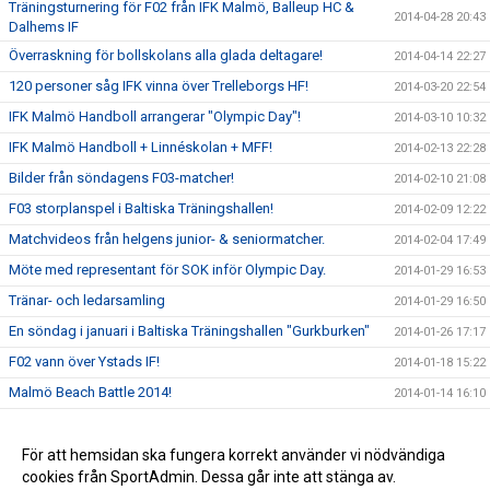
Träningsturnering för F02 från IFK Malmö, Balleup HC &
2014-04-28 20:43
Dalhems IF
Överraskning för bollskolans alla glada deltagare!
2014-04-14 22:27
120 personer såg IFK vinna över Trelleborgs HF!
2014-03-20 22:54
IFK Malmö Handboll arrangerar "Olympic Day"!
2014-03-10 10:32
IFK Malmö Handboll + Linnéskolan + MFF!
2014-02-13 22:28
Bilder från söndagens F03-matcher!
2014-02-10 21:08
F03 storplanspel i Baltiska Träningshallen!
2014-02-09 12:22
Matchvideos från helgens junior- & seniormatcher.
2014-02-04 17:49
Möte med representant för SOK inför Olympic Day.
2014-01-29 16:53
Tränar- och ledarsamling
2014-01-29 16:50
En söndag i januari i Baltiska Träningshallen "Gurkburken"
2014-01-26 17:17
F02 vann över Ystads IF!
2014-01-18 15:22
Malmö Beach Battle 2014!
2014-01-14 16:10
Bilder från en söndag i Baltiska Hallen och Gurkburken!
2014-01-12 19:46
”Kanariefåglarnas” Erik Helgsten stängde igen buren
För att hemsidan ska fungera korrekt använder vi nödvändiga
2013-12-28 11:34
cookies från SportAdmin. Dessa går inte att stänga av.
Julfesten!
2013-12-04 22:49