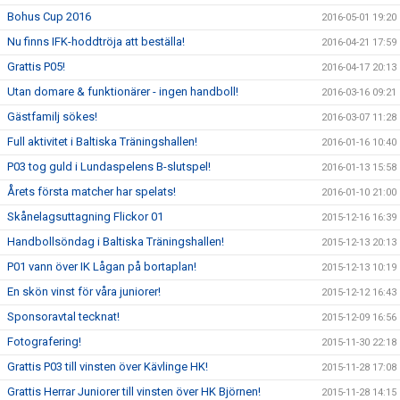
Bohus Cup 2016
2016-05-01 19:20
Nu finns IFK-hoddtröja att beställa!
2016-04-21 17:59
Grattis P05!
2016-04-17 20:13
Utan domare & funktionärer - ingen handboll!
2016-03-16 09:21
Gästfamilj sökes!
2016-03-07 11:28
Full aktivitet i Baltiska Träningshallen!
2016-01-16 10:40
P03 tog guld i Lundaspelens B-slutspel!
2016-01-13 15:58
Årets första matcher har spelats!
2016-01-10 21:00
Skånelagsuttagning Flickor 01
2015-12-16 16:39
Handbollsöndag i Baltiska Träningshallen!
2015-12-13 20:13
P01 vann över IK Lågan på bortaplan!
2015-12-13 10:19
En skön vinst för våra juniorer!
2015-12-12 16:43
Sponsoravtal tecknat!
2015-12-09 16:56
Fotografering!
2015-11-30 22:18
Grattis P03 till vinsten över Kävlinge HK!
2015-11-28 17:08
Grattis Herrar Juniorer till vinsten över HK Björnen!
2015-11-28 14:15