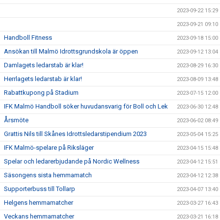
2023-09-22 15:29
2023-09-21 09:10
Handboll Fitness
2023-09-18 15:00
Ansökan till Malmö Idrottsgrundskola är öppen
2023-09-12 13:04
Damlagets ledarstab är klar!
2023-08-29 16:30
Herrlagets ledarstab är klar!
2023-08-09 13:48
Rabattkupong på Stadium
2023-07-15 12:00
IFK Malmö Handboll söker huvudansvarig för Boll och Lek
2023-06-30 12:48
Årsmöte
2023-06-02 08:49
Grattis Nils till Skånes Idrottsledarstipendium 2023
2023-05-04 15:25
IFK Malmö-spelare på Riksläger
2023-04-15 15:48
Spelar och ledarerbjudande på Nordic Wellness
2023-04-12 15:51
Säsongens sista hemmamatch
2023-04-12 12:38
Supporterbuss till Tollarp
2023-04-07 13:40
Helgens hemmamatcher
2023-03-27 16:43
Veckans hemmamatcher
2023-03-21 16:18