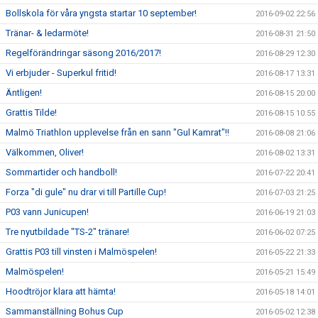
Bollskola för våra yngsta startar 10 september!
2016-09-02 22:56
Tränar- & ledarmöte!
2016-08-31 21:50
Regelförändringar säsong 2016/2017!
2016-08-29 12:30
Vi erbjuder - Superkul fritid!
2016-08-17 13:31
Äntligen!
2016-08-15 20:00
Grattis Tilde!
2016-08-15 10:55
Malmö Triathlon upplevelse från en sann "Gul Kamrat"!!
2016-08-08 21:06
Välkommen, Oliver!
2016-08-02 13:31
Sommartider och handboll!
2016-07-22 20:41
Forza "di gule" nu drar vi till Partille Cup!
2016-07-03 21:25
P03 vann Junicupen!
2016-06-19 21:03
Tre nyutbildade "TS-2" tränare!
2016-06-02 07:25
Grattis P03 till vinsten i Malmöspelen!
2016-05-22 21:33
Malmöspelen!
2016-05-21 15:49
Hoodtröjor klara att hämta!
2016-05-18 14:01
Sammanställning Bohus Cup
2016-05-02 12:38