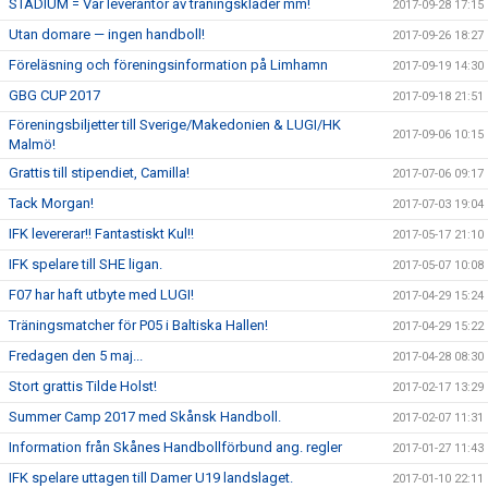
STADIUM = Vår leverantör av träningskläder mm!
2017-09-28 17:15
Utan domare — ingen handboll!
2017-09-26 18:27
Föreläsning och föreningsinformation på Limhamn
2017-09-19 14:30
GBG CUP 2017
2017-09-18 21:51
Föreningsbiljetter till Sverige/Makedonien & LUGI/HK
2017-09-06 10:15
Malmö!
Grattis till stipendiet, Camilla!
2017-07-06 09:17
Tack Morgan!
2017-07-03 19:04
IFK levererar!! Fantastiskt Kul!!
2017-05-17 21:10
IFK spelare till SHE ligan.
2017-05-07 10:08
F07 har haft utbyte med LUGI!
2017-04-29 15:24
Träningsmatcher för P05 i Baltiska Hallen!
2017-04-29 15:22
Fredagen den 5 maj...
2017-04-28 08:30
Stort grattis Tilde Holst!
2017-02-17 13:29
Summer Camp 2017 med Skånsk Handboll.
2017-02-07 11:31
Information från Skånes Handbollförbund ang. regler
2017-01-27 11:43
IFK spelare uttagen till Damer U19 landslaget.
2017-01-10 22:11