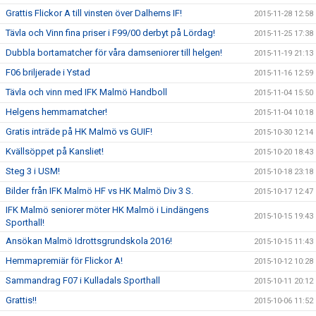
Grattis Flickor A till vinsten över Dalhems IF!
2015-11-28 12:58
Tävla och Vinn fina priser i F99/00 derbyt på Lördag!
2015-11-25 17:38
Dubbla bortamatcher för våra damseniorer till helgen!
2015-11-19 21:13
F06 briljerade i Ystad
2015-11-16 12:59
Tävla och vinn med IFK Malmö Handboll
2015-11-04 15:50
Helgens hemmamatcher!
2015-11-04 10:18
Gratis inträde på HK Malmö vs GUIF!
2015-10-30 12:14
Kvällsöppet på Kansliet!
2015-10-20 18:43
Steg 3 i USM!
2015-10-18 23:18
Bilder från IFK Malmö HF vs HK Malmö Div 3 S.
2015-10-17 12:47
IFK Malmö seniorer möter HK Malmö i Lindängens
2015-10-15 19:43
Sporthall!
Ansökan Malmö Idrottsgrundskola 2016!
2015-10-15 11:43
Hemmapremiär för Flickor A!
2015-10-12 10:28
Sammandrag F07 i Kulladals Sporthall
2015-10-11 20:12
Grattis!!
2015-10-06 11:52