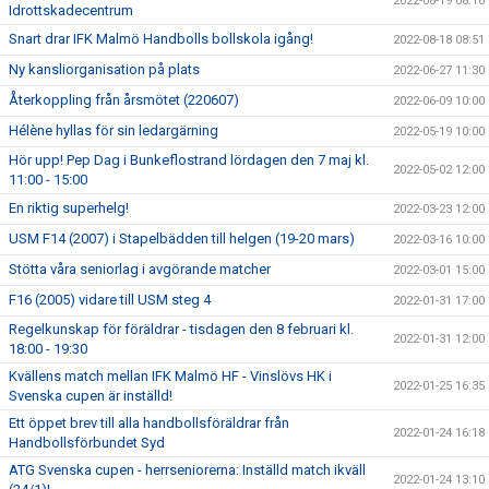
2022-08-19 08:16
Idrottskadecentrum
Snart drar IFK Malmö Handbolls bollskola igång!
2022-08-18 08:51
Ny kansliorganisation på plats
2022-06-27 11:30
Återkoppling från årsmötet (220607)
2022-06-09 10:00
Hélène hyllas för sin ledargärning
2022-05-19 10:00
Hör upp! Pep Dag i Bunkeflostrand lördagen den 7 maj kl.
2022-05-02 12:00
11:00 - 15:00
En riktig superhelg!
2022-03-23 12:00
USM F14 (2007) i Stapelbädden till helgen (19-20 mars)
2022-03-16 10:00
Stötta våra seniorlag i avgörande matcher
2022-03-01 15:00
F16 (2005) vidare till USM steg 4
2022-01-31 17:00
Regelkunskap för föräldrar - tisdagen den 8 februari kl.
2022-01-31 12:00
18:00 - 19:30
Kvällens match mellan IFK Malmö HF - Vinslövs HK i
2022-01-25 16:35
Svenska cupen är inställd!
Ett öppet brev till alla handbollsföräldrar från
2022-01-24 16:18
Handbollsförbundet Syd
ATG Svenska cupen - herrseniorerna: Inställd match ikväll
2022-01-24 13:10