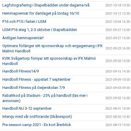
Lagfotografering i Stapelbädden under dagarna två
2021-10-18 19:30
Hemmapremiär för damlaget på lördag 16/10
2021-10-12 15:30
P16 och P15 i farten i USM
2021-10-04 16:30
USM P16 steg 1, 2-3 oktober i Stapelbädden
2021-09-27 15:00
Äntligen hemmapremiär!
2021-09-27 15:00
Optimera förlänger sitt sponsorskap och engagemang i IFK
2021-09-23 16:00
Malmö Handboll
KVIK Svågertorp förnyar sitt sponsorskap av IFK Malmö
2021-09-20 14:00
Handboll
Handboll Fitness14/9
2021-09-16 14:30
Handboll Fitness - uppstart 7 september
2021-09-09 10:00
Handboll Fitness på Geijerskolan 7/9
2021-09-03 09:00
Rabattkod på Stadium - 25% på handboll (läs mer i
2021-09-02 16:00
annonsen)
Handboll NU 3-12 september
2021-08-31 10:00
Intervju med vår ordförande (Skånesport)
2021-08-20 13:45
Pre-season camp 2021 - En kort återblick
2021-08-19 15:00