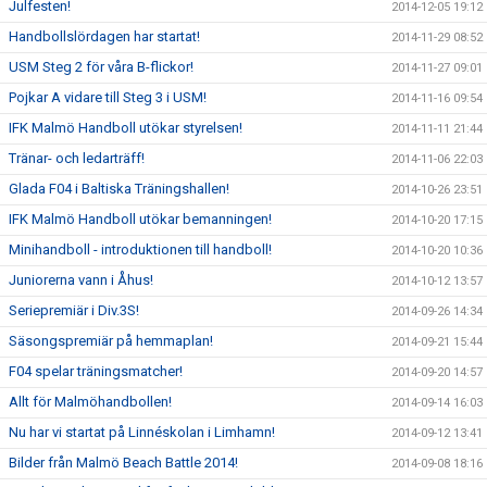
Julfesten!
2014-12-05 19:12
Handbollslördagen har startat!
2014-11-29 08:52
USM Steg 2 för våra B-flickor!
2014-11-27 09:01
Pojkar A vidare till Steg 3 i USM!
2014-11-16 09:54
IFK Malmö Handboll utökar styrelsen!
2014-11-11 21:44
Tränar- och ledarträff!
2014-11-06 22:03
Glada F04 i Baltiska Träningshallen!
2014-10-26 23:51
IFK Malmö Handboll utökar bemanningen!
2014-10-20 17:15
Minihandboll - introduktionen till handboll!
2014-10-20 10:36
Juniorerna vann i Åhus!
2014-10-12 13:57
Seriepremiär i Div.3S!
2014-09-26 14:34
Säsongspremiär på hemmaplan!
2014-09-21 15:44
F04 spelar träningsmatcher!
2014-09-20 14:57
Allt för Malmöhandbollen!
2014-09-14 16:03
Nu har vi startat på Linnéskolan i Limhamn!
2014-09-12 13:41
Bilder från Malmö Beach Battle 2014!
2014-09-08 18:16