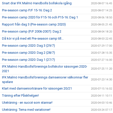
Snart drar IFK Malmö Handbolls bollskola igång
2020-08-07 16:45
Pre-season camp P/F 15-16: Dag 2
2020-08-07 14:25
Pre-season camp 2020 för F15-16 och P15-16: Dag 1
2020-08-06 18:50
Rapport från dag 3 (Pre-season camp 2020)
2020-08-05 21:45
Pre-season camp (P/F 2006-2007): Dag 2
2020-08-04 18:20
Då kör vi på med ett Pre-season camp till...
2020-08-03 22:45
Pre-season camp 2020: Dag 3 (29/7)
2020-07-29 17:00
Pre-season camp 2020: Dag 2 (28/7)
2020-07-28 15:35
Pre-season camp 2020: Dag 1 (27/7)
2020-07-27 16:00
IFK Malmö Handbollsförenings bollskolor säsongen 2020-
2020-07-25 11:20
2021
IFK Malmö Handbollsförenings damseniorer välkomnar fler
2020-07-23 14:30
spelare
Klart med damseniortränare för säsongen 20/21
2020-07-15 16:02
Träning efter Påskhelgen!
2020-04-11 10:11
Uteträning - en succé som stannar!
2020-04-03 10:46
Uteträning: Tema med variationer!
2020-03-24 07:17