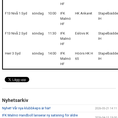
HF
F13 Nivå 1 Syd
söndag
10:00
IFK
HK Ankaret
Stapelbädd
Malmö
IH
HF
F13 Nivå 2 Syd
söndag
11:30
IFK
Eslövs IK
Stapelbädd
Malmö
IH
HF
Herr 3 Syd
söndag
14:00
IFK
Höörs HK H
Stapelbädd
Malmö
65
IH
HF
Nyhetsarkiv
Nyhet! Vår nya klubbkeps är här!
2026-05-21 14:11
IFK Malmö Handboll lanserar ny satsning för äldre
2026-04-15 19:00