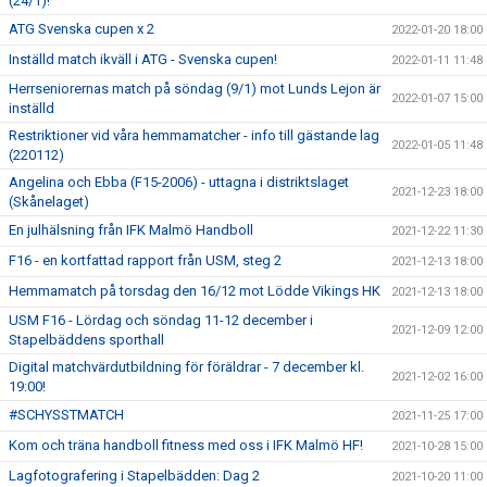
(24/1)!
ATG Svenska cupen x 2
2022-01-20 18:00
Inställd match ikväll i ATG - Svenska cupen!
2022-01-11 11:48
Herrseniorernas match på söndag (9/1) mot Lunds Lejon är
2022-01-07 15:00
inställd
Restriktioner vid våra hemmamatcher - info till gästande lag
2022-01-05 11:48
(220112)
Angelina och Ebba (F15-2006) - uttagna i distriktslaget
2021-12-23 18:00
(Skånelaget)
En julhälsning från IFK Malmö Handboll
2021-12-22 11:30
F16 - en kortfattad rapport från USM, steg 2
2021-12-13 18:00
Hemmamatch på torsdag den 16/12 mot Lödde Vikings HK
2021-12-13 18:00
USM F16 - Lördag och söndag 11-12 december i
2021-12-09 12:00
Stapelbäddens sporthall
Digital matchvärdutbildning för föräldrar - 7 december kl.
2021-12-02 16:00
19:00!
#SCHYSSTMATCH
2021-11-25 17:00
Kom och träna handboll fitness med oss i IFK Malmö HF!
2021-10-28 15:00
Lagfotografering i Stapelbädden: Dag 2
2021-10-20 11:00