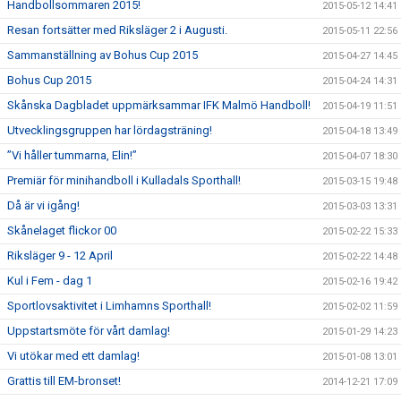
Handbollsommaren 2015!
2015-05-12 14:41
Resan fortsätter med Riksläger 2 i Augusti.
2015-05-11 22:56
Sammanställning av Bohus Cup 2015
2015-04-27 14:45
Bohus Cup 2015
2015-04-24 14:31
Skånska Dagbladet uppmärksammar IFK Malmö Handboll!
2015-04-19 11:51
Utvecklingsgruppen har lördagsträning!
2015-04-18 13:49
”Vi håller tummarna, Elin!”
2015-04-07 18:30
Premiär för minihandboll i Kulladals Sporthall!
2015-03-15 19:48
Då är vi igång!
2015-03-03 13:31
Skånelaget flickor 00
2015-02-22 15:33
Riksläger 9 - 12 April
2015-02-22 14:48
Kul i Fem - dag 1
2015-02-16 19:42
Sportlovsaktivitet i Limhamns Sporthall!
2015-02-02 11:59
Uppstartsmöte för vårt damlag!
2015-01-29 14:23
Vi utökar med ett damlag!
2015-01-08 13:01
Grattis till EM-bronset!
2014-12-21 17:09