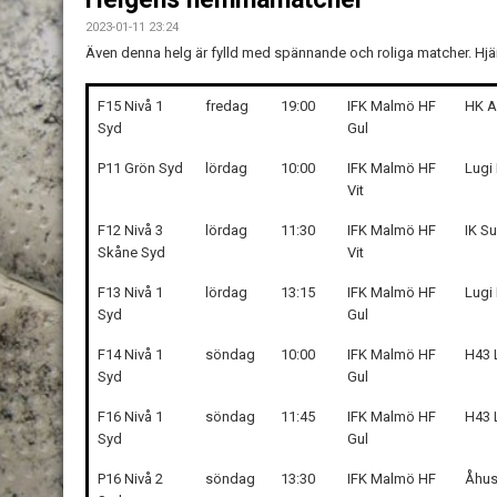
2023-01-11 23:24
Även denna helg är fylld med spännande och roliga matcher. Hjär
F15 Nivå 1
fredag
19:00
IFK Malmö HF
HK A
Syd
Gul
P11 Grön Syd
lördag
10:00
IFK Malmö HF
Lugi
Vit
F12 Nivå 3
lördag
11:30
IFK Malmö HF
IK S
Skåne Syd
Vit
F13 Nivå 1
lördag
13:15
IFK Malmö HF
Lugi
Syd
Gul
F14 Nivå 1
söndag
10:00
IFK Malmö HF
H43 
Syd
Gul
F16 Nivå 1
söndag
11:45
IFK Malmö HF
H43 
Syd
Gul
P16 Nivå 2
söndag
13:30
IFK Malmö HF
Åhus