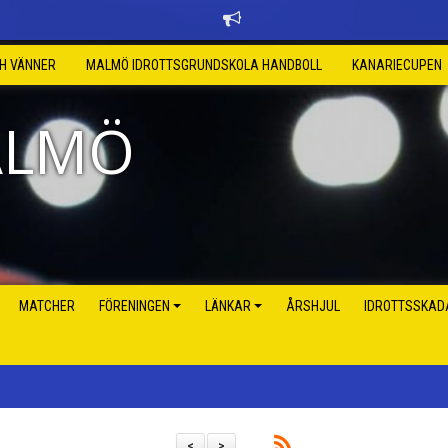
CH VÄNNER
MALMÖ IDROTTSGRUNDSKOLA HANDBOLL
KANARIECUPEN
ALMÖ
MATCHER
FÖRENINGEN
LÄNKAR
ÅRSHJUL
IDROTTSSKAD
<
>