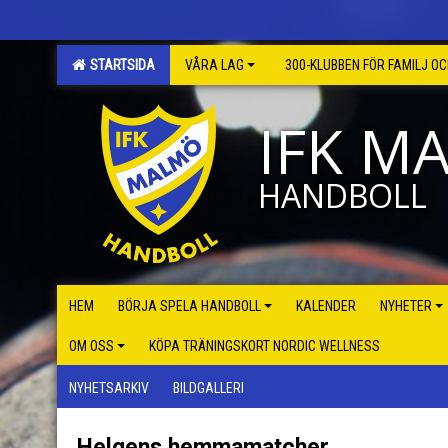
STARTSIDA
VÅRA LAG
300-KLUBBEN FÖR FAMILJ O
IFK M
HANDBOLL
HEM
BÖRJA SPELA HANDBOLL
KALENDER
NYHETER
OM OSS
KÖPA TRÄNINGSKORT NORDIC WELLNESS
NYHETSARKIV
BILDGALLERI
Helgens hemmamatcher